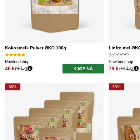
Kokosmelk Pulver ØKO 100g
Linfrø mel ØK
Rawfoodshop
Rawfoodshop
46 kr
93 kr
79 kr
113 kr
KJØP NÅ
Vanlig pris:
Vanlig pris:
60%
50%