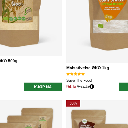
ØKO 500g
Maisstivelse ØKO 1kg
Save The Food
94 kr
157 kr
KJØP NÅ
Vanlig pris:
60%