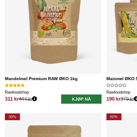
Mandelmel Premium RAW ØKO 1kg
Maismel ØKO 5
Rawfoodshop
Rawfoodshop
311 kr
444 kr
190 kr
379 kr
KJØP NÅ
Vanlig pris:
Vanlig pris:
30%
60%