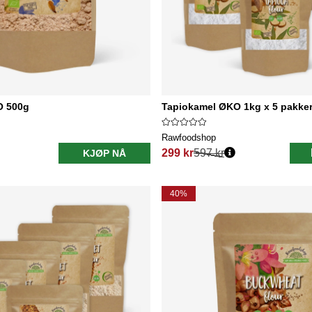
O 500g
Tapiokamel ØKO 1kg x 5 pakke
Rawfoodshop
299 kr
597 kr
KJØP NÅ
Vanlig pris:
40%