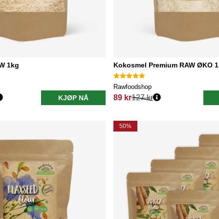
W 1kg
Kokosmel Premium RAW ØKO 1
Rawfoodshop
89 kr
127 kr
KJØP NÅ
Vanlig pris:
50%