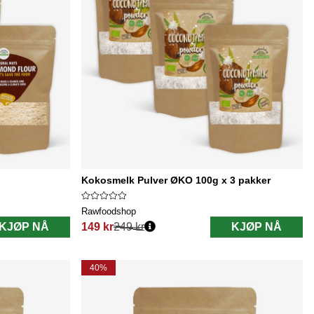
Kokosmelk Pulver ØKO 100g x 3 pakker
Rawfoodshop
KJØP NÅ
149 kr
249 kr
KJØP NÅ
Vanlig pris:
40%