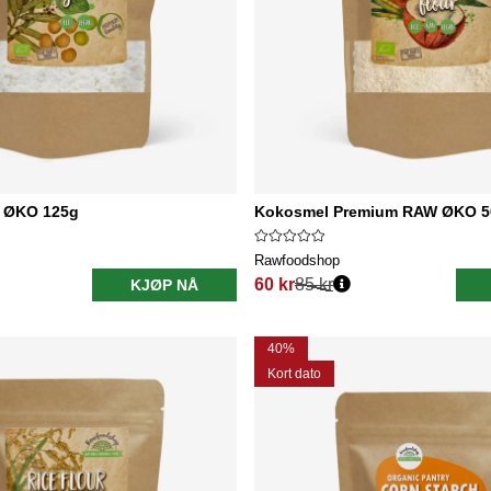
l ØKO 125g
Kokosmel Premium RAW ØKO 5
Rawfoodshop
60 kr
85 kr
KJØP NÅ
Vanlig pris:
40%
Kort dato