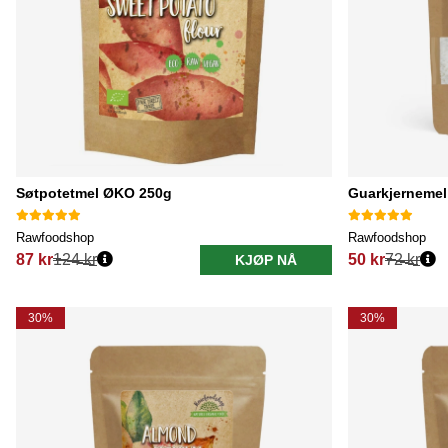
Søtpotetmel ØKO 250g
Guarkjerneme
Rawfoodshop
Rawfoodshop
87 kr
124 kr
50 kr
72 kr
KJØP NÅ
Vanlig pris:
Vanlig pris:
30%
30%