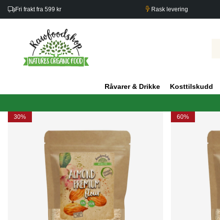
Fri frakt fra 599 kr
Rask levering
Råvarer & Drikke
Kosttilskudd
30%
60%