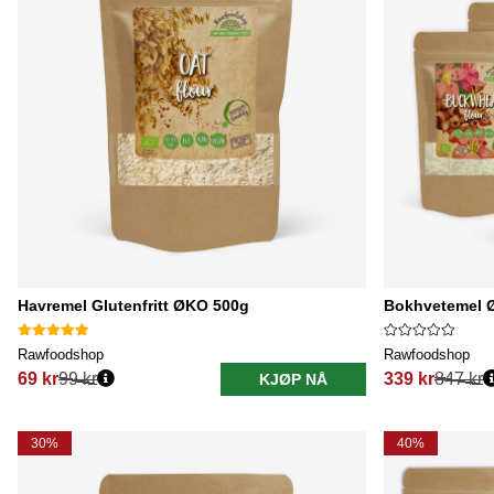
Havremel Glutenfritt ØKO 500g
Bokhvetemel Ø
Rawfoodshop
Rawfoodshop
69 kr
99 kr
339 kr
847 kr
KJØP NÅ
Vanlig pris:
Vanlig pris:
30%
40%