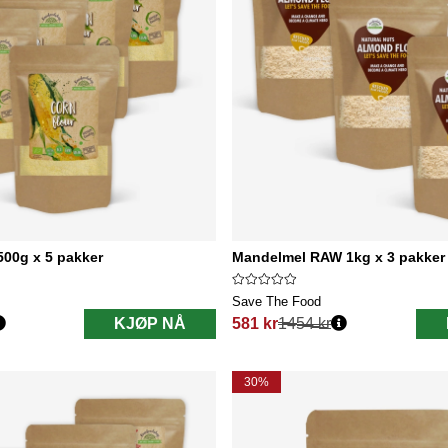
00g x 5 pakker
Mandelmel RAW 1kg x 3 pakker
Save The Food
KJØP NÅ
581 kr
1454 kr
Vanlig pris:
30%