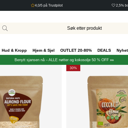
4,0/5 på Trustpilot
2,5% bo
Hud & Kropp
Hjem & Sjel
OUTLET 20-80%
DEALS
Nyhet
Benytt sjansen nå – ALLE nøtter og kokosolje 50 % OFF 🥜
30%