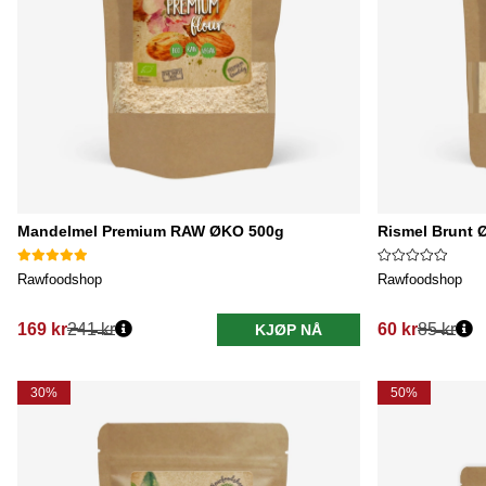
Mandelmel Premium RAW ØKO 500g
Rismel Brunt 
Rawfoodshop
Rawfoodshop
169 kr
241 kr
60 kr
85 kr
KJØP NÅ
Vanlig pris:
Vanlig pris:
30%
50%