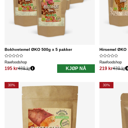
Bokhvetemel ØKO 500g x 5 pakker
Hirsemel ØKO 
Rawfoodshop
Rawfoodshop
195 kr
488 kr
KJØP NÅ
219 kr
439 kr
Vanlig pris:
Vanlig pris:
30%
30%