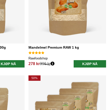
00g
Mandelmel Premium RAW 1 kg
Rawfoodshop
278 kr
396 kr
KJØP NÅ
KJØP NÅ
Vanlig pris:
50%