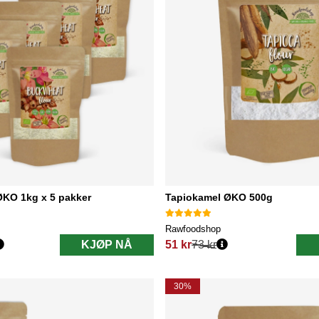
KO 1kg x 5 pakker
Tapiokamel ØKO 500g
Rawfoodshop
KJØP NÅ
51 kr
73 kr
Vanlig pris:
30%