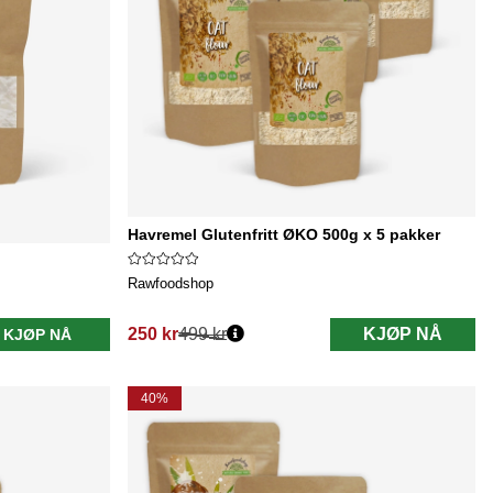
Havremel Glutenfritt ØKO 500g x 5 pakker
Rawfoodshop
250 kr
499 kr
KJØP NÅ
KJØP NÅ
Vanlig pris:
40%