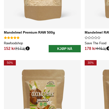
Mandelmel Premium RAW 500g
Mandelmel RA
Rawfoodshop
Save The Food
152 kr
217 kr
178 kr
446 kr
KJØP NÅ
Vanlig pris:
Vanlig pris:
50%
30%