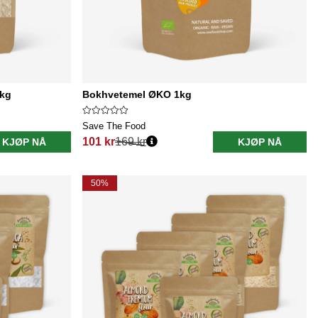
kg
Bokhvetemel ØKO 1kg
Save The Food
101 kr
169 kr
KJØP NÅ
KJØP NÅ
Vanlig pris:
50%