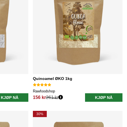
Quinoamel ØKO 1kg
Rawfoodshop
156 kr
261 kr
KJØP NÅ
KJØP NÅ
Vanlig pris:
30%