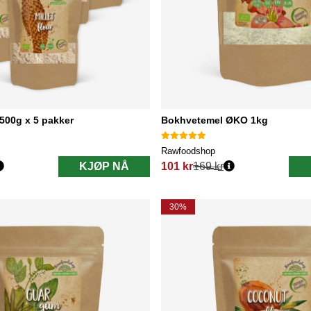
500g x 5 pakker
Bokhvetemel ØKO 1kg
Rawfoodshop
KJØP NÅ
101 kr
169 kr
Vanlig pris:
30%