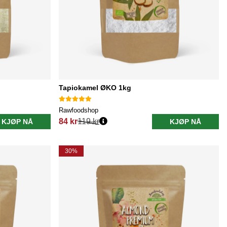
Tapiokamel ØKO 1kg
Rawfoodshop
84 kr
119 kr
KJØP NÅ
KJØP NÅ
Vanlig pris:
30%