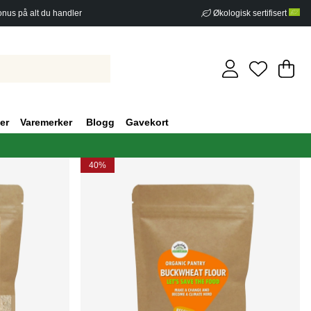
nus på alt du handler
Økologisk sertifisert
Ha
An
.
er
Varemerker
Blogg
Gavekort
40%