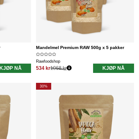
r
Mandelmel Premium RAW 500g x 5 pakker
Rawfoodshop
KJØP NÅ
534 kr
1068 kr
KJØP NÅ
Vanlig pris:
30%