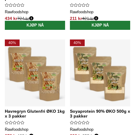
Rawfoodshop
Rawfoodshop
434 kr
724 kr
211 kr
421 kr
Vanlig pris:
Vanlig pris:
KJØP NÅ
KJØP NÅ
40%
40%
Havregryn Glutenfri ØKO 1kg
Soyaprotein 90% ØKO 500g x
x 3 pakker
3 pakker
Rawfoodshop
Rawfoodshop