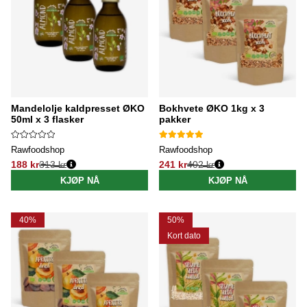
Mandelolje kaldpresset ØKO
Bokhvete ØKO 1kg x 3
50ml x 3 flasker
pakker
Rawfoodshop
Rawfoodshop
188 kr
313 kr
241 kr
402 kr
Vanlig pris:
Vanlig pris:
KJØP NÅ
KJØP NÅ
40%
50%
Kort dato