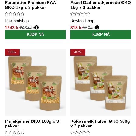
Paranøtter Premium RAW
Aseel Dadler utkjernede ØKO
ØKO 1kg x 3 pakker
1kg x 3 pakker
Rawfoodshop
Rawfoodshop
1243 kr
2487 kr
318 kr
530 kr
Vanlig pris:
Vanlig pris:
KJØP NÅ
KJØP NÅ
50%
40%
Pinjekjerner ØKO 100g x 3
Kokosmelk Pulver ØKO 500g
pakker
x 3 pakker