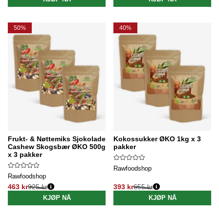
50%
40%
Frukt- & Nøttemiks Sjokolade
Kokossukker ØKO 1kg x 3
Cashew Skogsbær ØKO 500g
pakker
x 3 pakker
Rawfoodshop
Rawfoodshop
463 kr
925 kr
393 kr
655 kr
Vanlig pris:
Vanlig pris:
KJØP NÅ
KJØP NÅ