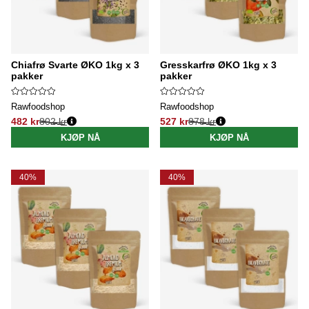
Chiafrø Svarte ØKO 1kg x 3
Gresskarfrø ØKO 1kg x 3
pakker
pakker
Rawfoodshop
Rawfoodshop
482 kr
802 kr
527 kr
878 kr
Vanlig pris:
Vanlig pris:
KJØP NÅ
KJØP NÅ
40%
40%