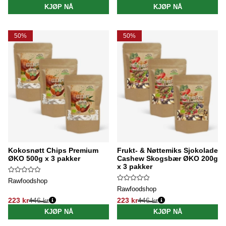
KJØP NÅ
KJØP NÅ
50%
50%
Kokosnøtt Chips Premium
Frukt- & Nøttemiks Sjokolade
ØKO 500g x 3 pakker
Cashew Skogsbær ØKO 200g
x 3 pakker
Rawfoodshop
Rawfoodshop
223 kr
446 kr
223 kr
446 kr
Vanlig pris:
Vanlig pris:
KJØP NÅ
KJØP NÅ