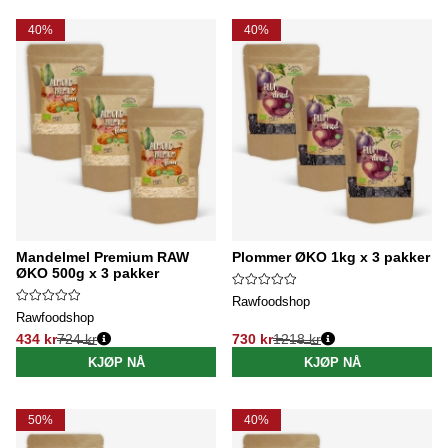
40%
40%
Mandelmel Premium RAW
Plommer ØKO 1kg x 3 pakker
ØKO 500g x 3 pakker
Rawfoodshop
Rawfoodshop
434 kr
724 kr
730 kr
1218 kr
Vanlig pris:
Vanlig pris:
KJØP NÅ
KJØP NÅ
50%
40%