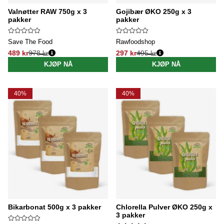
Valnøtter RAW 750g x 3
Gojibær ØKO 250g x 3
pakker
pakker
Save The Food
Rawfoodshop
489 kr
978 kr
297 kr
495 kr
Vanlig pris:
Vanlig pris:
KJØP NÅ
KJØP NÅ
40%
40%
Bikarbonat 500g x 3 pakker
Chlorella Pulver ØKO 250g x
3 pakker