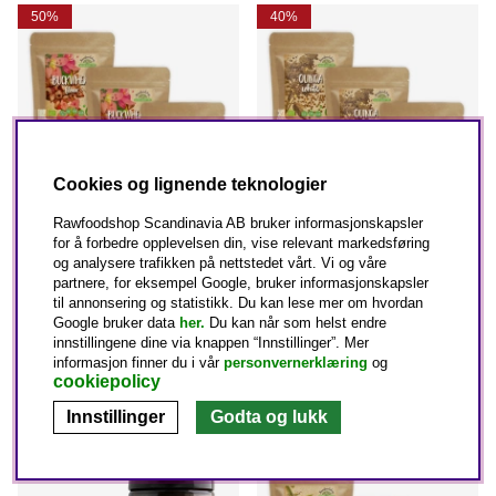
50%
40%
Cookies og lignende teknologier
Rawfoodshop Scandinavia AB bruker informasjonskapsler
for å forbedre opplevelsen din, vise relevant markedsføring
og analysere trafikken på nettstedet vårt. Vi og våre
Bokhvetemel ØKO 1kg x 3
Quinoa Hvit ØKO 1kg x 3
partnere, for eksempel Google, bruker informasjonskapsler
pakker
pakker
til annonsering og statistikk. Du kan lese mer om hvordan
Google bruker data
her.
Du kan når som helst endre
Rawfoodshop
Rawfoodshop
innstillingene dine via knappen “Innstillinger”. Mer
255 kr
508 kr
436 kr
727 kr
informasjon finner du i vår
personvernerklæring
og
Vanlig pris:
Vanlig pris:
cookiepolicy
KJØP NÅ
KJØP NÅ
Innstillinger
Godta og lukk
40%
40%