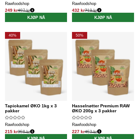
Rawfoodshop
Rawfoodshop
249 kr
497 kr
432 kr
719 kr
Vanlig pris:
Vanlig pris:
KJØP NÅ
KJØP NÅ
40%
50%
Tapiokamel ØKO 1kg x 3
Hasselnøtter Premium RAW
pakker
ØKO 200g x 3 pakker
Rawfoodshop
Rawfoodshop
215 kr
358 kr
227 kr
453 kr
Vanlig pris:
Vanlig pris:
KJØP NÅ
KJØP NÅ