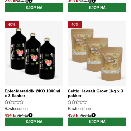
278 kr
463 kr
393 kr
655 kr
Vanlig pris:
Vanlig pris:
KJØP NÅ
KJØP NÅ
40%
40%
Eplecidereddik ØKO 1000ml
Celtic Havsalt Grovt 1kg x 3
x 3 flasker
pakker
Rawfoodshop
Rawfoodshop
434 kr
724 kr
436 kr
727 kr
Vanlig pris:
Vanlig pris:
KJØP NÅ
KJØP NÅ