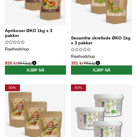
Aprikoser ØKO 1kg x 3
pakker
Sesamfrø skrellede ØKO 1kg
x 3 pakker
Rawfoodshop
Rawfoodshop
926 kr
1543 kr
391 kr
783 kr
Vanlig pris:
Vanlig pris:
KJØP NÅ
KJØP NÅ
50%
50%