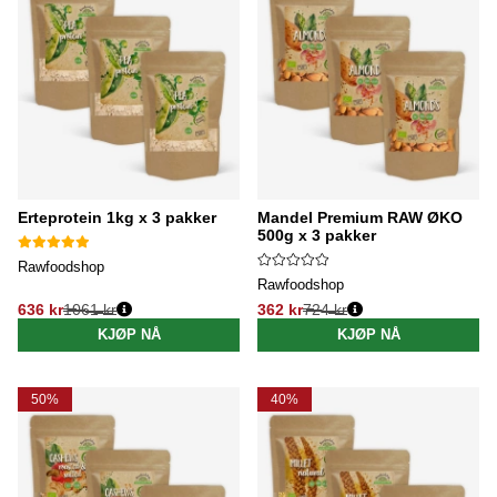
Erteprotein 1kg x 3 pakker
Mandel Premium RAW ØKO
500g x 3 pakker
Rawfoodshop
Rawfoodshop
636 kr
1061 kr
362 kr
724 kr
Vanlig pris:
Vanlig pris:
KJØP NÅ
KJØP NÅ
50%
40%