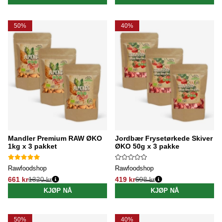
50%
40%
Mandler Premium RAW ØKO
Jordbær Frysetørkede Skiver
1kg x 3 pakket
ØKO 50g x 3 pakke
Rawfoodshop
Rawfoodshop
661 kr
1320 kr
419 kr
698 kr
Vanlig pris:
Vanlig pris:
KJØP NÅ
KJØP NÅ
50%
40%