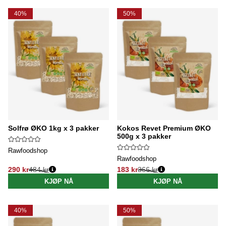
40%
50%
Solfrø ØKO 1kg x 3 pakker
Kokos Revet Premium ØKO
500g x 3 pakker
Rawfoodshop
Rawfoodshop
290 kr
484 kr
183 kr
366 kr
Vanlig pris:
Vanlig pris:
KJØP NÅ
KJØP NÅ
40%
50%