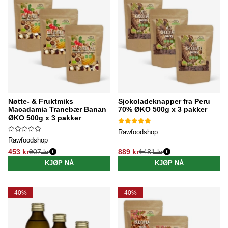
Nøtte- & Fruktmiks
Sjokoladeknapper fra Peru
Macadamia Tranebær Banan
70% ØKO 500g x 3 pakker
ØKO 500g x 3 pakker
Rawfoodshop
Rawfoodshop
453 kr
907 kr
889 kr
1481 kr
Vanlig pris:
Vanlig pris:
KJØP NÅ
KJØP NÅ
40%
40%