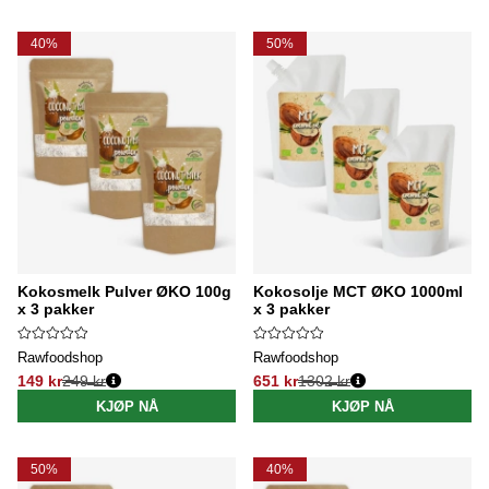
40%
50%
Kokosmelk Pulver ØKO 100g
Kokosolje MCT ØKO 1000ml
x 3 pakker
x 3 pakker
Rawfoodshop
Rawfoodshop
149 kr
249 kr
651 kr
1302 kr
Vanlig pris:
Vanlig pris:
KJØP NÅ
KJØP NÅ
50%
40%