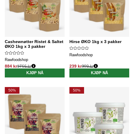
Cashewnøtter Ristet & Saltet
Hirse ØKO 1kg x 3 pakker
ØKO 1kg x 3 pakker
Rawfoodshop
Rawfoodshop
884 kr
1766 kr
239 kr
399 kr
Vanlig pris:
Vanlig pris:
KJØP NÅ
KJØP NÅ
50%
50%