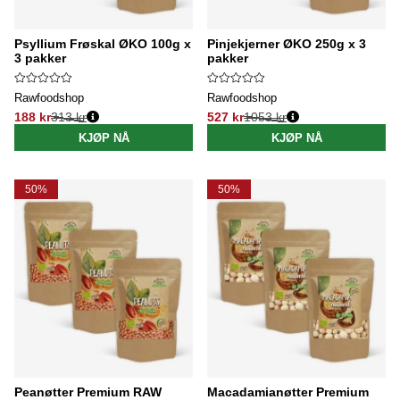
Psyllium Frøskal ØKO 100g x
Pinjekjerner ØKO 250g x 3
3 pakker
pakker
Rawfoodshop
Rawfoodshop
188 kr
313 kr
527 kr
1053 kr
Vanlig pris:
Vanlig pris:
KJØP NÅ
KJØP NÅ
50%
50%
Peanøtter Premium RAW
Macadamianøtter Premium