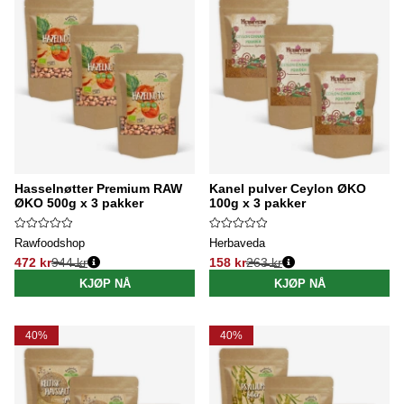
Hasselnøtter Premium RAW
Kanel pulver Ceylon ØKO
ØKO 500g x 3 pakker
100g x 3 pakker
Rawfoodshop
Herbaveda
472 kr
944 kr
158 kr
263 kr
Vanlig pris:
Vanlig pris:
KJØP NÅ
KJØP NÅ
40%
40%