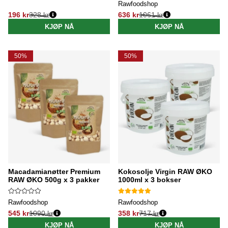
Rawfoodshop
196 kr
328 kr
636 kr
1061 kr
Vanlig pris:
Vanlig pris:
KJØP NÅ
KJØP NÅ
50%
50%
Macadamianøtter Premium
Kokosolje Virgin RAW ØKO
RAW ØKO 500g x 3 pakker
1000ml x 3 bokser
Rawfoodshop
Rawfoodshop
545 kr
1090 kr
358 kr
717 kr
Vanlig pris:
Vanlig pris:
KJØP NÅ
KJØP NÅ