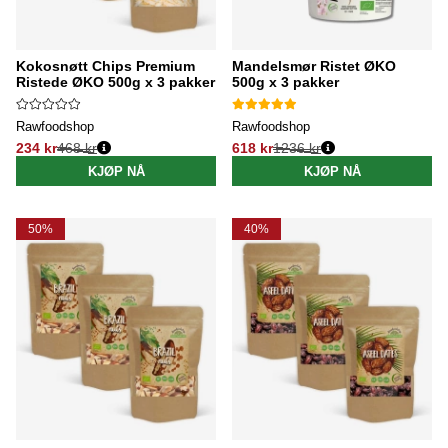
Kokosnøtt Chips Premium
Mandelsmør Ristet ØKO
Ristede ØKO 500g x 3 pakker
500g x 3 pakker
Rawfoodshop
Rawfoodshop
234 kr
468 kr
618 kr
1236 kr
Vanlig pris:
Vanlig pris:
KJØP NÅ
KJØP NÅ
50%
40%