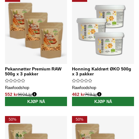
Pekannøtter Premium RAW
Honning Kaldrørt ØKO 500g
500g x 3 pakker
x 3 pakker
Rawfoodshop
Rawfoodshop
552 kr
1104 kr
462 kr
769 kr
Vanlig pris:
Vanlig pris:
KJØP NÅ
KJØP NÅ
50%
50%