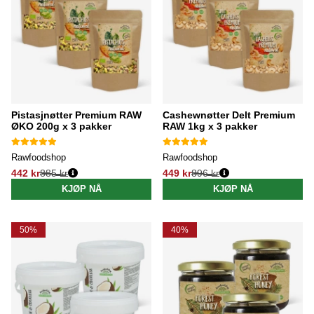
Pistasjnøtter Premium RAW
Cashewnøtter Delt Premium
ØKO 200g x 3 pakker
RAW 1kg x 3 pakker
Rawfoodshop
Rawfoodshop
442 kr
885 kr
449 kr
896 kr
Vanlig pris:
Vanlig pris:
KJØP NÅ
KJØP NÅ
50%
40%