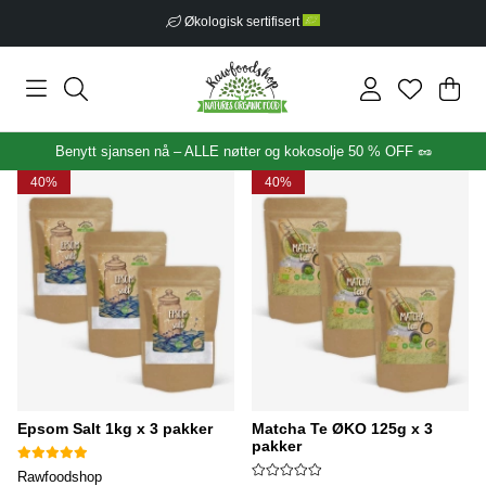
Fri frakt fra 599 kr
Han
Anta
.
Benytt sjansen nå – ALLE nøtter og kokosolje 50 % OFF 🥜
40%
40%
Epsom Salt 1kg x 3 pakker
Matcha Te ØKO 125g x 3
pakker
Rawfoodshop