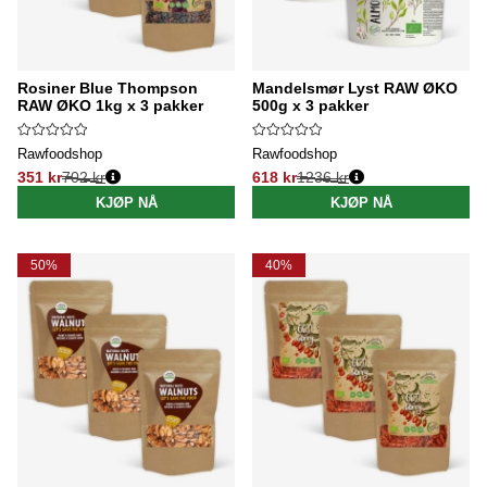
Rosiner Blue Thompson
Mandelsmør Lyst RAW ØKO
RAW ØKO 1kg x 3 pakker
500g x 3 pakker
Rawfoodshop
Rawfoodshop
351 kr
702 kr
618 kr
1236 kr
Vanlig pris:
Vanlig pris:
KJØP NÅ
KJØP NÅ
50%
40%