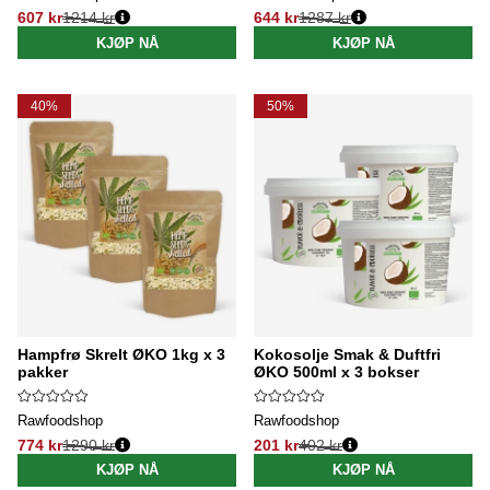
607 kr
1214 kr
644 kr
1287 kr
Vanlig pris:
Vanlig pris:
KJØP NÅ
KJØP NÅ
40%
50%
Hampfrø Skrelt ØKO 1kg x 3
Kokosolje Smak & Duftfri
pakker
ØKO 500ml x 3 bokser
Rawfoodshop
Rawfoodshop
774 kr
1290 kr
201 kr
402 kr
Vanlig pris:
Vanlig pris:
KJØP NÅ
KJØP NÅ