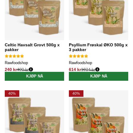
Celtic Havsalt Grovt 500g x
Psyllium Frøskal ØKO 500g x
pakker
3 pakker
Rawfoodshop
Rawfoodshop
240 kr
400 kr
614 kr
1024 kr
Vanlig pris:
Vanlig pris:
KJØP NÅ
KJØP NÅ
40%
40%