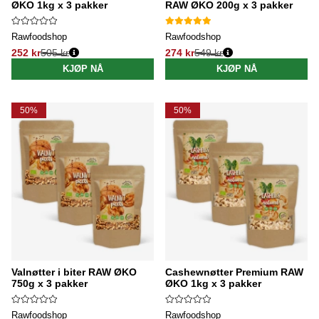
ØKO 1kg x 3 pakker
RAW ØKO 200g x 3 pakker
Rawfoodshop
Rawfoodshop
252 kr
505 kr
274 kr
549 kr
Vanlig pris:
Vanlig pris:
KJØP NÅ
KJØP NÅ
50%
50%
Valnøtter i biter RAW ØKO
Cashewnøtter Premium RAW
750g x 3 pakker
ØKO 1kg x 3 pakker
Rawfoodshop
Rawfoodshop