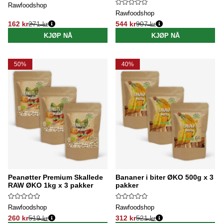
Rawfoodshop
Rawfoodshop
162 kr
271 kr
544 kr
907 kr
Vanlig pris:
Vanlig pris:
KJØP NÅ
KJØP NÅ
50%
40%
Peanøtter Premium Skallede
Bananer i biter ØKO 500g x 3
RAW ØKO 1kg x 3 pakker
pakker
Rawfoodshop
Rawfoodshop
260 kr
519 kr
312 kr
521 kr
Vanlig pris:
Vanlig pris: