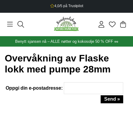
4,0/5 på Trustpilot
Han
Anta
.
Benytt sjansen nå – ALLE nøtter og kokosolje 50 % OFF 🥜
Overvåkning av Flaske
lokk med pumpe 28mm
Oppgi din e-postadresse:
Send »