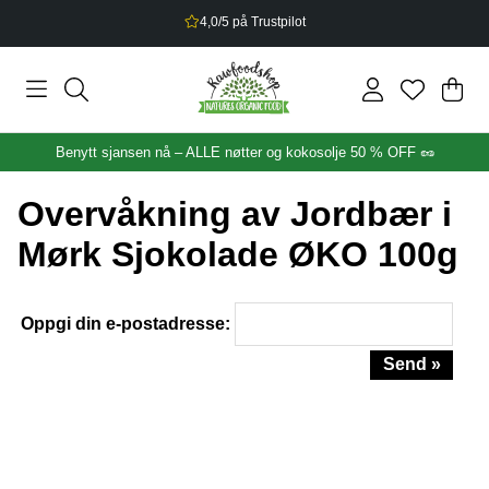
4,0/5 på Trustpilot
Han
Anta
.
Benytt sjansen nå – ALLE nøtter og kokosolje 50 % OFF 🥜
Overvåkning av Jordbær i
Mørk Sjokolade ØKO 100g
Oppgi din e-postadresse:
Send »