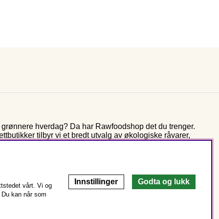
og grønnere hverdag? Da har Rawfoodshop det du trenger.
butikker tilbyr vi et bredt utvalg av økologiske råvarer,
r mer enn ti år jobber vi fortsatt med den samme visjonen som
rer fra naturens spiskammer – for bedre helse og miljø.
Innstillinger
Godta og lukk
stedet vårt. Vi og
Du kan når som