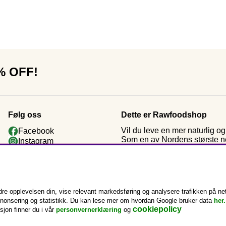
0% OFF!
Følg oss
Dette er Rawfoodshop
Vil du leve en mer naturlig 
Facebook
Som en av Nordens største nett
Instagram
kosttilskudd og rawfood. Ette
Youtube
da vi startet: økologiske råva
Nyhetsbrev
Kundeklubb
e opplevelsen din, vise relevant markedsføring og analysere trafikken på nett
annonsering og statistikk. Du kan lese mer om hvordan Google bruker data
her.
cookiepolicy
sjon finner du i vår
personvernerklæring
og