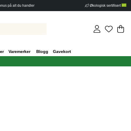
nus på alt du handler
Økologisk sertifisert
Ha
An
.
er
Varemerker
Blogg
Gavekort