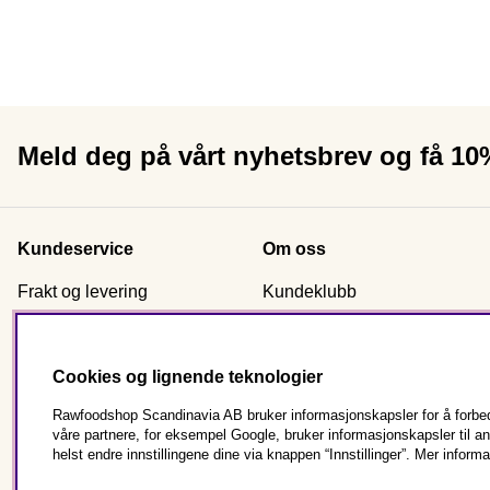
Meld deg på vårt nyhetsbrev og få 1
Kundeservice
Om oss
Frakt og levering
Kundeklubb
Kjøpsvilkår
Sertifisering
Reklamasjon & retur
Nyhetsbrev signup
Cookies og lignende teknologier
Kontakt oss
Om Rawfoodshop
Bestill som virksomhet
Butikkene våre
Rawfoodshop Scandinavia AB bruker informasjonskapsler for å forbedr
våre partnere, for eksempel Google, bruker informasjonskapsler til 
Vanlige spørsmål
helst endre innstillingene dine via knappen “Innstillinger”. Mer informa
Cookies