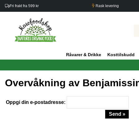
Fri frakt fra 599 kr
Rask levering
Råvarer & Drikke
Kosttilskudd
Overvåkning av Benjamiss
Oppgi din e-postadresse:
Send »