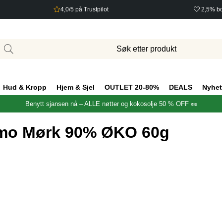
4,0/5 på Trustpilot
2,5% bo
Hud & Kropp
Hjem & Sjel
OUTLET 20-80%
DEALS
Nyhet
Benytt sjansen nå – ALLE nøtter og kokosolje 50 % OFF 🥜
imo Mørk 90% ØKO 60g