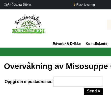
Fri frakt fra 599 kr
Rask levering
Råvarer & Drikke
Kosttilskudd
Overvåkning av Misosuppe
Oppgi din e-postadresse:
Send »