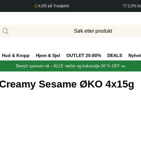
4,0/5 på Trustpilot
2,5% bo
Hud & Kropp
Hjem & Sjel
OUTLET 20-80%
DEALS
Nyhet
Benytt sjansen nå – ALLE nøtter og kokosolje 50 % OFF 🥜
 Creamy Sesame ØKO 4x15g