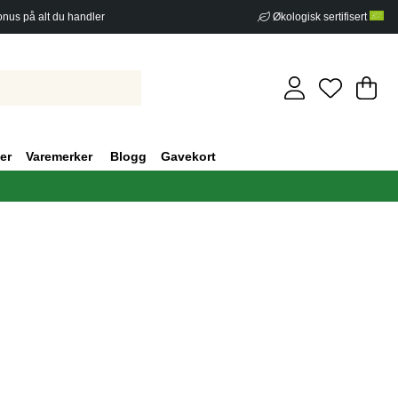
nus på alt du handler
Økologisk sertifisert
Ha
An
.
er
Varemerker
Blogg
Gavekort