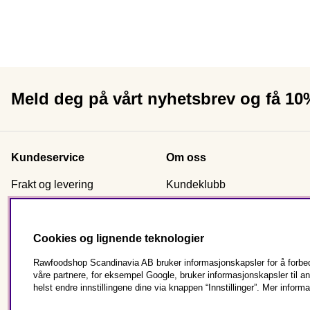
Meld deg på vårt nyhetsbrev og få 1
Kundeservice
Om oss
Frakt og levering
Kundeklubb
Kjøpsvilkår
Sertifisering
Reklamasjon & retur
Nyhetsbrev signup
Cookies og lignende teknologier
Kontakt oss
Om Rawfoodshop
Bestill som virksomhet
Butikkene våre
Rawfoodshop Scandinavia AB bruker informasjonskapsler for å forbedr
våre partnere, for eksempel Google, bruker informasjonskapsler til 
Vanlige spørsmål
helst endre innstillingene dine via knappen “Innstillinger”. Mer informa
Cookies