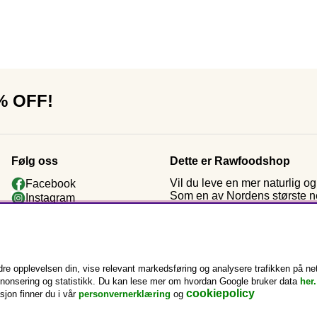
0% OFF!
Følg oss
Dette er Rawfoodshop
Vil du leve en mer naturlig 
Facebook
Som en av Nordens største nett
Instagram
kosttilskudd og rawfood. Ette
Youtube
da vi startet: økologiske råva
Nyhetsbrev
Kundeklubb
e opplevelsen din, vise relevant markedsføring og analysere trafikken på nett
annonsering og statistikk. Du kan lese mer om hvordan Google bruker data
her.
cookiepolicy
sjon finner du i vår
personvernerklæring
og