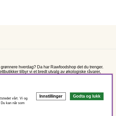
og grønnere hverdag? Da har Rawfoodshop det du trenger.
butikker tilbyr vi et bredt utvalg av økologiske råvarer,
r mer enn ti år jobber vi fortsatt med den samme visjonen som
rer fra naturens spiskammer – for bedre helse og miljø.
Innstillinger
Godta og lukk
stedet vårt. Vi og
Du kan når som