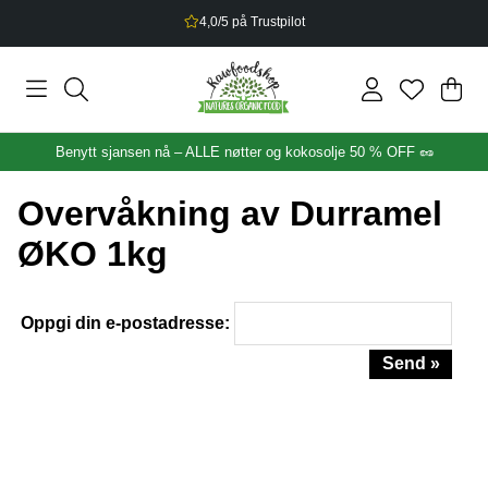
4,0/5 på Trustpilot
Han
Anta
.
Benytt sjansen nå – ALLE nøtter og kokosolje 50 % OFF 🥜
Overvåkning av Durramel
ØKO 1kg
Oppgi din e-postadresse:
Send »