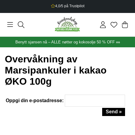
4,0/5 på Trustpilot
Han
Anta
.
Benytt sjansen nå – ALLE nøtter og kokosolje 50 % OFF 🥜
Overvåkning av
Marsipankuler i kakao
ØKO 100g
Oppgi din e-postadresse:
Send »