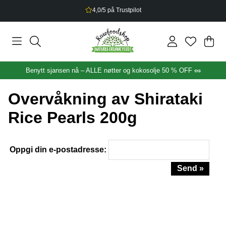
4,0/5 på Trustpilot
Han
Anta
.
Benytt sjansen nå – ALLE nøtter og kokosolje 50 % OFF 🥜
Overvåkning av Shirataki
Rice Pearls 200g
Oppgi din e-postadresse:
Send »