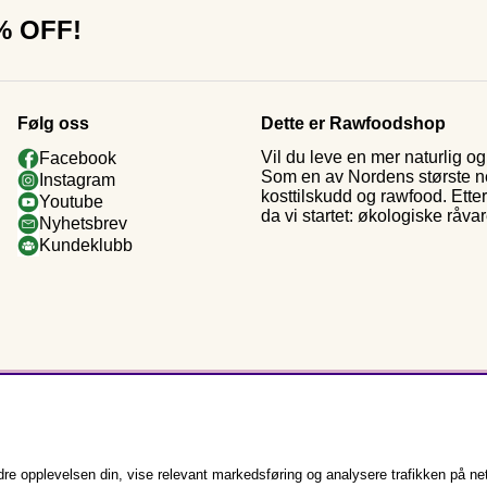
0% OFF!
Følg oss
Dette er Rawfoodshop
Vil du leve en mer naturlig 
Facebook
Som en av Nordens største nett
Instagram
kosttilskudd og rawfood. Ette
Youtube
da vi startet: økologiske råva
Nyhetsbrev
Kundeklubb
e opplevelsen din, vise relevant markedsføring og analysere trafikken på nett