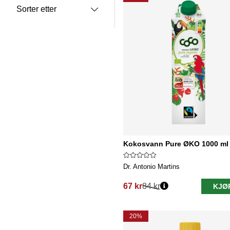
Sorter etter
Kokosvann Pure ØKO 1000 ml
Dr. Antonio Martins
67 kr
84 kr
KJØ
Vanlig pris:
20%