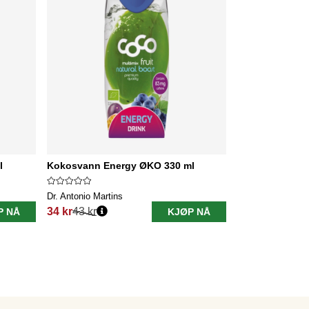
l
Kokosvann Energy ØKO 330 ml
Dr. Antonio Martins
34 kr
43 kr
P NÅ
KJØP NÅ
Vanlig pris: