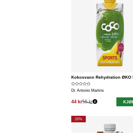
Kokosvann Rehydration ØKO 
Dr. Antonio Martins
44 kr
55 kr
KJØ
Vanlig pris:
20%