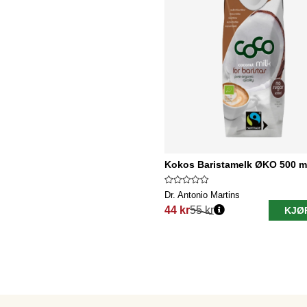
Kokos Baristamelk ØKO 500 m
Dr. Antonio Martins
44 kr
55 kr
KJØ
Vanlig pris: