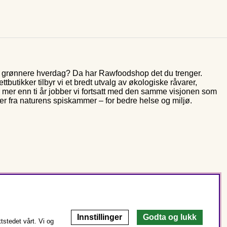
og grønnere hverdag? Da har Rawfoodshop det du trenger.
butikker tilbyr vi et bredt utvalg av økologiske råvarer,
r mer enn ti år jobber vi fortsatt med den samme visjonen som
rer fra naturens spiskammer – for bedre helse og miljø.
Innstillinger
Godta og lukk
stedet vårt. Vi og