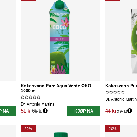
Kokosvann Pure Aqua Verde ØKO
Kokosvann Pur
1000 ml
Dr. Antonio Marti
Dr. Antonio Martins
51 kr
65 kr
44 kr
55 kr
P NÅ
KJØP NÅ
Vanlig pris:
Vanlig pris:
20%
20%