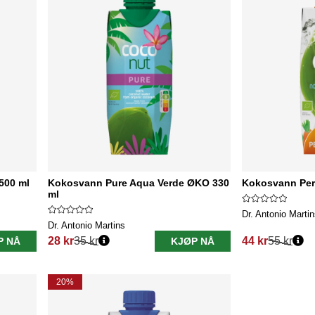
500 ml
Kokosvann Pure Aqua Verde ØKO 330
Kokosvann Per
ml
Dr. Antonio Marti
Dr. Antonio Martins
28 kr
35 kr
44 kr
55 kr
P NÅ
KJØP NÅ
Vanlig pris:
Vanlig pris:
20%