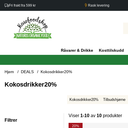
Fri frakt fra 599 kr
Rask levering
Råvarer & Drikke
Kosttilskudd
Hjem
DEALS
Kokosdrikker20%
Kokosdrikker20%
Kokosdrikker20%
Tilbudshjørne
Viser
1-10
av
10
produkter
Filtrer
Produkter
20%