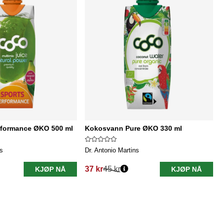
formance ØKO 500 ml
Kokosvann Pure ØKO 330 ml
ns
Dr. Antonio Martins
37 kr
45 kr
KJØP NÅ
KJØP NÅ
Vanlig pris: