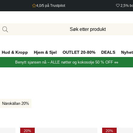
4,0/5 på Trustpilot
2,5% bo
Hud & Kropp
Hjem & Sjel
OUTLET 20-80%
DEALS
Nyhet
Benytt sjansen nå – ALLE nøtter og kokosolje 50 % OFF 🥜
Närokällan 20%
20%
20%