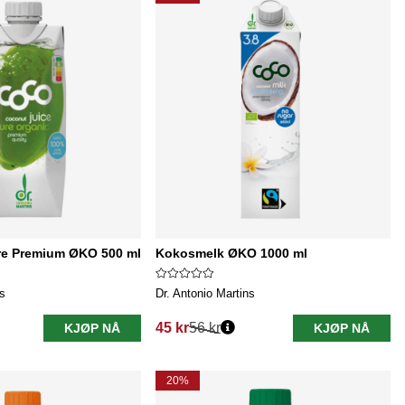
e Premium ØKO 500 ml
Kokosmelk ØKO 1000 ml
ns
Dr. Antonio Martins
45 kr
56 kr
KJØP NÅ
KJØP NÅ
Vanlig pris:
20%