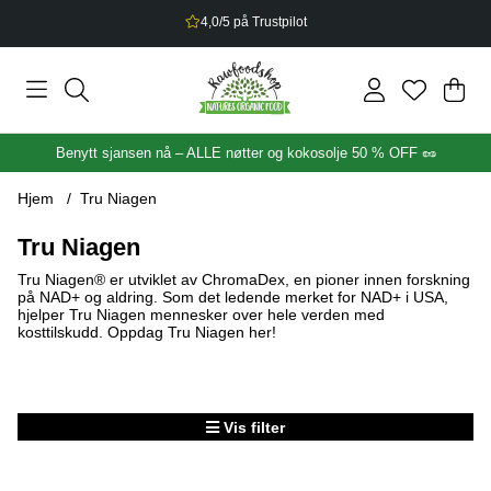
4,0/5 på Trustpilot
Han
Anta
.
Benytt sjansen nå – ALLE nøtter og kokosolje 50 % OFF 🥜
Hjem
Tru Niagen
Tru Niagen
Tru Niagen® er utviklet av ChromaDex, en pioner innen forskning
på NAD+ og aldring. Som det ledende merket for NAD+ i USA,
hjelper Tru Niagen mennesker over hele verden med
kosttilskudd. Oppdag Tru Niagen her!
Vis filter
Produkter