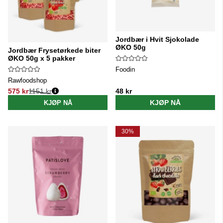
Jordbær i Hvit Sjokolade
ØKO 50g
Jordbær Frysetørkede biter
ØKO 50g x 5 pakker
Foodin
Rawfoodshop
575 kr
1151 kr
48 kr
Vanlig pris:
KJØP NÅ
KJØP NÅ
30%