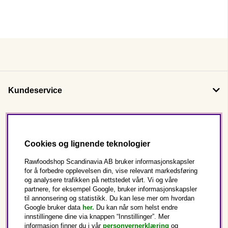
Kundeservice
Om oss
Cookies og lignende teknologier
Følg oss
Rawfoodshop Scandinavia AB bruker informasjonskapsler
for å forbedre opplevelsen din, vise relevant markedsføring
og analysere trafikken på nettstedet vårt. Vi og våre
Dette er Rawfoodshop
partnere, for eksempel Google, bruker informasjonskapsler
til annonsering og statistikk. Du kan lese mer om hvordan
Norge
Google bruker data
her.
Du kan når som helst endre
innstillingene dine via knappen “Innstillinger”. Mer
informasjon finner du i vår
personvernerklæring
og