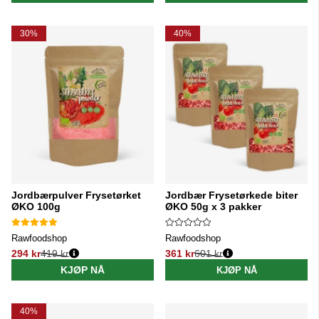
30%
40%
Jordbærpulver Frysetørket
Jordbær Frysetørkede biter
ØKO 100g
ØKO 50g x 3 pakker
Rawfoodshop
Rawfoodshop
294 kr
419 kr
361 kr
601 kr
Vanlig pris:
Vanlig pris:
KJØP NÅ
KJØP NÅ
40%