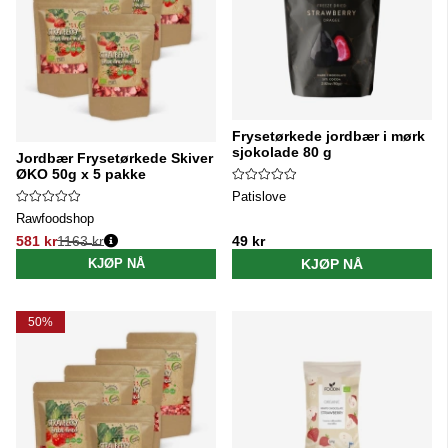
Frysetørkede jordbær i mørk
sjokolade 80 g
Jordbær Frysetørkede Skiver
ØKO 50g x 5 pakke
Patislove
Rawfoodshop
581 kr
1163 kr
49 kr
Vanlig pris:
KJØP NÅ
KJØP NÅ
50%