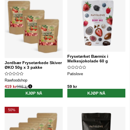
Frysetørket Bærmix i
Melkesjokolade 60 g
Jordbær Frysetørkede Skiver
ØKO 50g x 3 pakke
Patislove
Rawfoodshop
419 kr
698 kr
59 kr
Vanlig pris:
KJØP NÅ
KJØP NÅ
50%