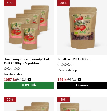
50%
30%
Jordbærpulver Frysetørket
Jordbær ØKO 100g
ØKO 100g x 5 pakker
Rawfoodshop
Rawfoodshop
1057 kr
2113 kr
149 kr
212 kr
Vanlig pris:
Vanlig pris:
KJØP NÅ
Overvåk
50%
40%