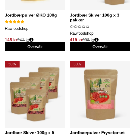
Jordbærpulver ØKO 100g
Jordbær Skiver 100g x 3
pakker
Rawfoodshop
Rawfoodshop
145 kr
241 kr
419 kr
698 kr
Vanlig pris:
Vanlig pris:
Overvåk
Overvåk
50%
30%
Jordbær Skiver 100g x 5
Jordbærpulver Frysetørket