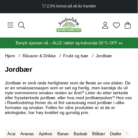
2,5% bonus på alt du handler
Han
Anta
.
Benytt sjansen nå – ALLE nøtter og kokosolje 50 % OFF 🥜
Hjem
Råvarer & Drikke
Frukt og bær
Jordbær
Jordbær
Jordbær er små røde herligheter som de fleste av oss elsker. De
er en smakssensasjon som er søt og herlig, men kanskje du vil
nyte sommerens smaker resten av året? Leter du etter tørkede
eller frysetørkede jordbær, eller hva med jordbærpulver? Hos oss
i Rawfoodshop finner du et fint vareutvalg med jordbær i ulike
formater og smaker. Felles for våre produkter er at de er
økologiske, har høy kvalitet og gunstig pris.
Acai
Ananas
Aprikos
Banan
Baobab
Blåbær
Dadler
Fiken