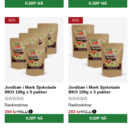
KJØP NÅ
KJØP NÅ
50%
40%
Jordbær i Mørk Sjokolade
Jordbær i Mørk Sjokolade
ØKO 100g x 5 pakker
ØKO 100g x 3 pakker
Rawfoodshop
Rawfoodshop
394 kr
786 kr
283 kr
472 kr
Vanlig pris:
Vanlig pris:
KJØP NÅ
KJØP NÅ