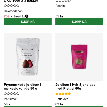
ØKO 100g x 3 pakker
Foodin
Rawfoodshop
759 kr
1267 kr
55 kr
Vanlig pris:
KJØP NÅ
KJØP NÅ
Frysetørkede jordbær i
Jordbær i Hvit Sjokolade
melkesjokolade 80 g
med Pistasj 60g
Patislove
Patislove
50 kr
82 kr