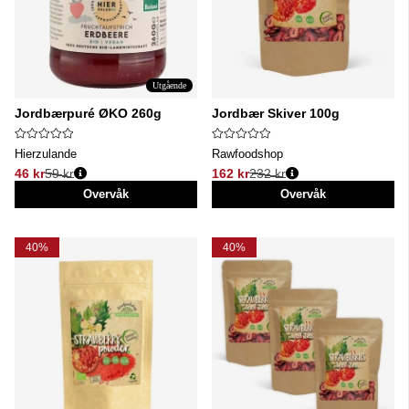
Utgående
Jordbærpuré ØKO 260g
Jordbær Skiver 100g
Hierzulande
Rawfoodshop
46 kr
59 kr
162 kr
232 kr
Vanlig pris:
Vanlig pris:
Overvåk
Overvåk
40%
40%