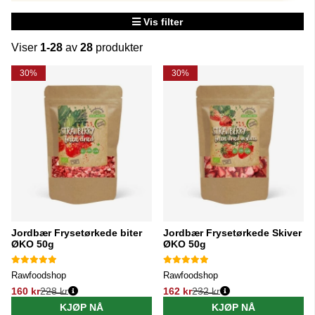
Vis filter
Viser
1-28
av
28
produkter
Produkter
30%
30%
Jordbær Frysetørkede biter
Jordbær Frysetørkede Skiver
ØKO 50g
ØKO 50g
Rawfoodshop
Rawfoodshop
160 kr
228 kr
162 kr
232 kr
Vanlig pris:
Vanlig pris:
KJØP NÅ
KJØP NÅ