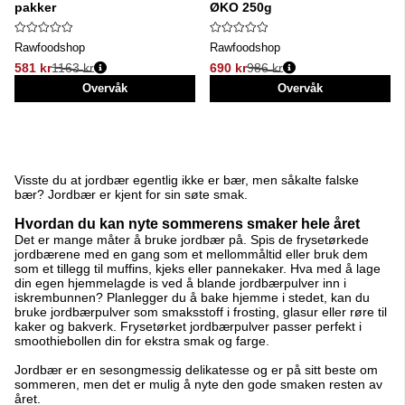
pakker
ØKO 250g
Rawfoodshop
Rawfoodshop
581 kr
1163 kr
690 kr
986 kr
Vanlig pris:
Vanlig pris:
Overvåk
Overvåk
Visste du at jordbær egentlig ikke er bær, men såkalte falske
bær? Jordbær er kjent for sin søte smak.
Hvordan du kan nyte sommerens smaker hele året
Det er mange måter å bruke jordbær på. Spis de frysetørkede
jordbærene med en gang som et mellommåltid eller bruk dem
som et tillegg til muffins, kjeks eller pannekaker. Hva med å lage
din egen hjemmelagde is ved å blande jordbærpulver inn i
iskrembunnen? Planlegger du å bake hjemme i stedet, kan du
bruke jordbærpulver som smaksstoff i frosting, glasur eller røre til
kaker og bakverk. Frysetørket jordbærpulver passer perfekt i
smoothiebollen din for ekstra smak og farge.
Jordbær er en sesongmessig delikatesse og er på sitt beste om
sommeren, men det er mulig å nyte den gode smaken resten av
året.