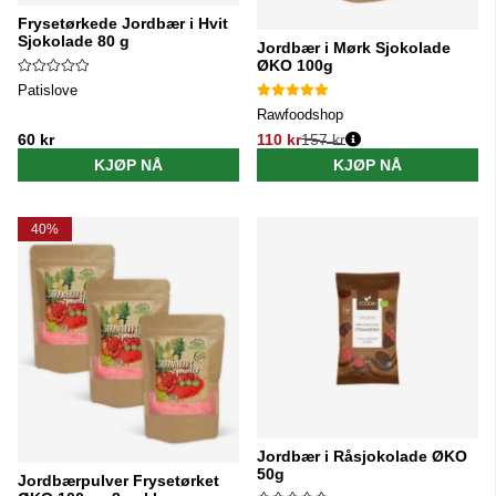
Frysetørkede Jordbær i Hvit
Sjokolade 80 g
Jordbær i Mørk Sjokolade
ØKO 100g
Patislove
Rawfoodshop
60 kr
110 kr
157 kr
Vanlig pris:
KJØP NÅ
KJØP NÅ
40%
Jordbær i Råsjokolade ØKO
50g
Jordbærpulver Frysetørket