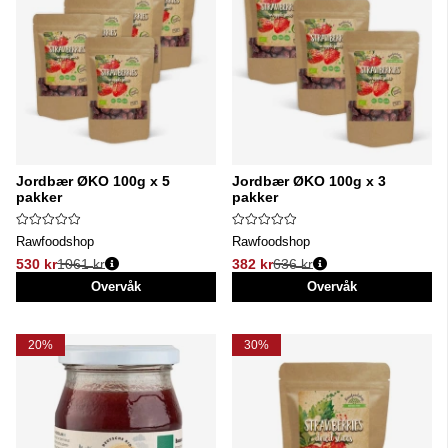
Jordbær ØKO 100g x 5
Jordbær ØKO 100g x 3
pakker
pakker
Rawfoodshop
Rawfoodshop
530 kr
1061 kr
382 kr
636 kr
Vanlig pris:
Vanlig pris:
Overvåk
Overvåk
20%
30%