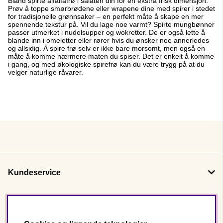
Bland spirte alfalfafrø i salaten din for en ekstra frisk dimensjon.
Prøv å toppe smørbrødene eller wrapene dine med spirer i stedet
for tradisjonelle grønnsaker – en perfekt måte å skape en mer
spennende tekstur på. Vil du lage noe varmt? Spirte mungbønner
passer utmerket i nudelsupper og wokretter. De er også lette å
blande inn i omeletter eller rører hvis du ønsker noe annerledes
og allsidig. Å spire frø selv er ikke bare morsomt, men også en
måte å komme nærmere maten du spiser. Det er enkelt å komme
i gang, og med økologiske spirefrø kan du være trygg på at du
velger naturlige råvarer.
Kundeservice
Om oss