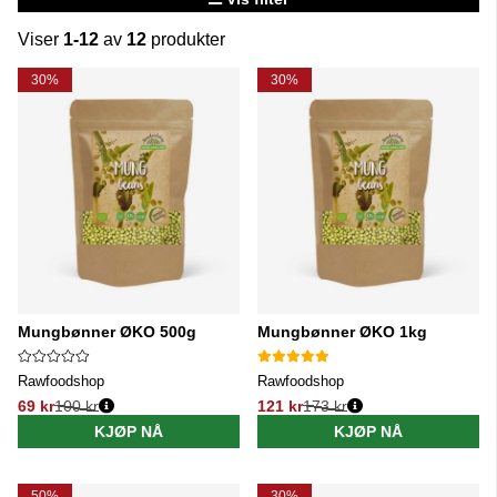
Viser
1-12
av
12
produkter
Produkter
30%
30%
Mungbønner ØKO 500g
Mungbønner ØKO 1kg
Rawfoodshop
Rawfoodshop
69 kr
100 kr
121 kr
173 kr
Vanlig pris:
Vanlig pris:
KJØP NÅ
KJØP NÅ
50%
30%