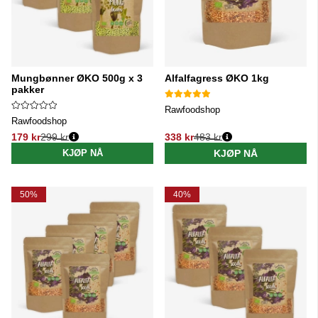
Mungbønner ØKO 500g x 3
Alfalfagress ØKO 1kg
pakker
Rawfoodshop
Rawfoodshop
179 kr
299 kr
338 kr
483 kr
Vanlig pris:
Vanlig pris:
KJØP NÅ
KJØP NÅ
50%
40%