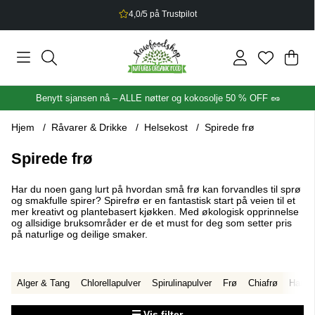
2,5% bonus på alt du handler
Han
Anta
.
Benytt sjansen nå – ALLE nøtter og kokosolje 50 % OFF 🥜
Hjem
Råvarer & Drikke
Helsekost
Spirede frø
Spirede frø
Har du noen gang lurt på hvordan små frø kan forvandles til sprø
og smakfulle spirer? Spirefrø er en fantastisk start på veien til et
mer kreativt og plantebasert kjøkken. Med økologisk opprinnelse
og allsidige bruksområder er de et must for deg som setter pris
på naturlige og deilige smaker.
Alger & Tang
Chlorellapulver
Spirulinapulver
Frø
Chiafrø
Hamp
Vis filter