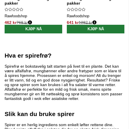
pakker
pakker
Rawfoodshop
Rawfoodshop
462 kr
769 kr
641 kr
1282 kr
Vanlig pris:
Vanlig pris:
KJØP NÅ
KJØP NÅ
Hva er spirefrø?
Spirefrø er bokstavelig talt starten på livet til en plante. Det kan
være alfalfafrø, mungbønner eller andre frøtyper som er klare til
å spires hjemme. Prosessen er enkel og morsom! Alt du trenger
er litt vann, tid og en god dose nysgjerrighet. Resultatet? Friske
og sprø spirer som kan brukes i alt fra salater til varme retter.
Alfalfafrø er perfekte for en mild og frisk smak, mens spirte
mungbønner gir en litt nøtteaktig og sprø konsistens som passer
fantastisk godt i wok eller asiatiske retter.
Slik kan du bruke spirer
Spirer er en herlig ingrediens som enkelt løfter rettene dine.