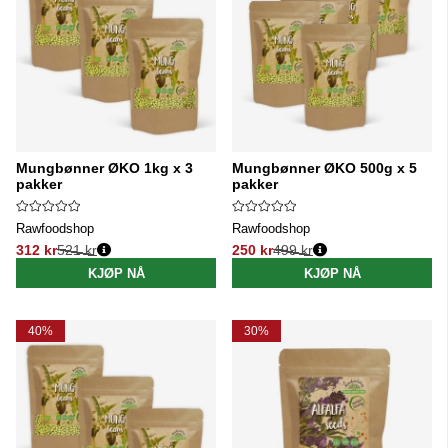
Mungbønner ØKO 1kg x 3
Mungbønner ØKO 500g x 5
pakker
pakker
Rawfoodshop
Rawfoodshop
312 kr
521 kr
250 kr
499 kr
Vanlig pris:
Vanlig pris:
KJØP NÅ
KJØP NÅ
40%
30%