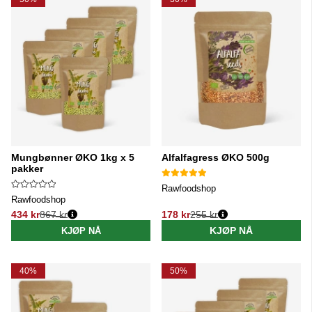
Mungbønner ØKO 1kg x 5
Alfalfagress ØKO 500g
pakker
Rawfoodshop
Rawfoodshop
434 kr
867 kr
178 kr
255 kr
Vanlig pris:
Vanlig pris:
KJØP NÅ
KJØP NÅ
40%
50%