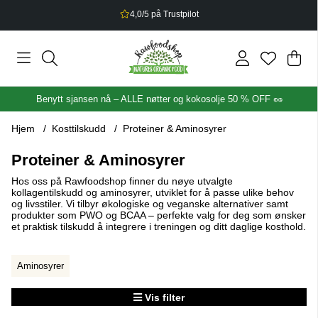
4,0/5 på Trustpilot
Han
Anta
.
Benytt sjansen nå – ALLE nøtter og kokosolje 50 % OFF 🥜
Hjem
Kosttilskudd
Proteiner & Aminosyrer
Proteiner & Aminosyrer
Hos oss på Rawfoodshop finner du nøye utvalgte
kollagentilskudd og aminosyrer, utviklet for å passe ulike behov
og livsstiler. Vi tilbyr økologiske og veganske alternativer samt
produkter som PWO og BCAA – perfekte valg for deg som ønsker
et praktisk tilskudd å integrere i treningen og ditt daglige kosthold.
Aminosyrer
Vis filter