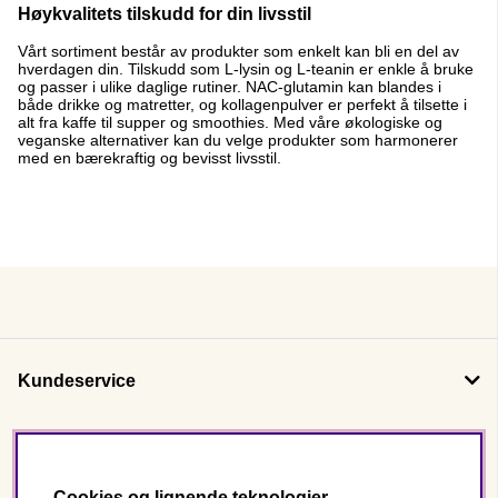
Høykvalitets tilskudd for din livsstil
Vårt sortiment består av produkter som enkelt kan bli en del av
hverdagen din. Tilskudd som L-lysin og L-teanin er enkle å bruke
og passer i ulike daglige rutiner. NAC-glutamin kan blandes i
både drikke og matretter, og kollagenpulver er perfekt å tilsette i
alt fra kaffe til supper og smoothies. Med våre økologiske og
veganske alternativer kan du velge produkter som harmonerer
med en bærekraftig og bevisst livsstil.
Kundeservice
Om oss
Cookies og lignende teknologier