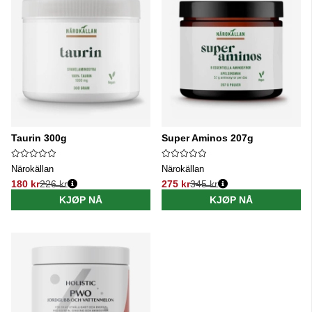
Taurin 300g
Super Aminos 207g
Närokällan
Närokällan
180 kr
226 kr
275 kr
345 kr
Vanlig pris:
Vanlig pris:
KJØP NÅ
KJØP NÅ