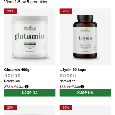
Viser
1-5
av
5
produkter
Produkter
20%
20%
Glutamin 400g
L-lysin 90 kaps
Närokällan
Närokällan
272 kr
340 kr
138 kr
172 kr
Vanlig pris:
Vanlig pris:
KJØP NÅ
KJØP NÅ
20%
20%