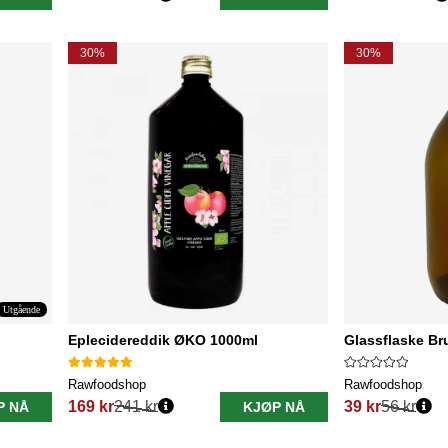
Vanlig pris:
Vanlig pris:
30%
30%
Utgående
Eplecidereddik ØKO 1000ml
Glassflaske Br
Rawfoodshop
Rawfoodshop
169 kr
241 kr
39 kr
56 kr
P NÅ
KJØP NÅ
Vanlig pris:
Vanlig pris: