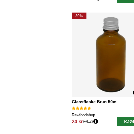
Vanlig pris:
30%
Glassflaske Brun 50ml
Rawfoodshop
24 kr
34 kr
KJØ
Vanlig pris: