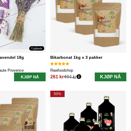
Utgående
lavendel 18g
Bikarbonat 1kg x 3 pakker
aute Provence
Rawfoodshop
261 kr
434 kr
KJØP NÅ
KJØP NÅ
Vanlig pris:
50%