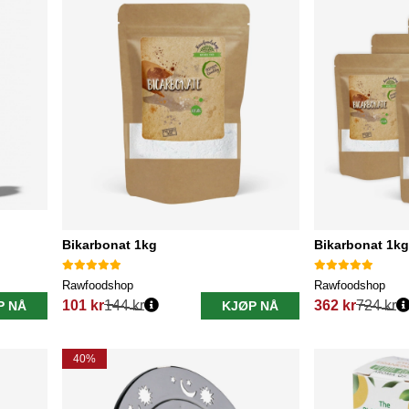
Bikarbonat 1kg
Bikarbonat 1kg
Rawfoodshop
Rawfoodshop
101 kr
144 kr
362 kr
724 kr
P NÅ
KJØP NÅ
Vanlig pris:
Vanlig pris:
40%