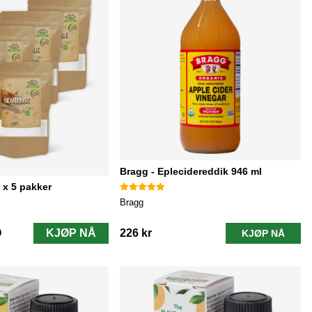
Bragg - Eplecidereddik 946 ml
 x 5 pakker
Bragg
KJØP NÅ
226 kr
KJØP NÅ