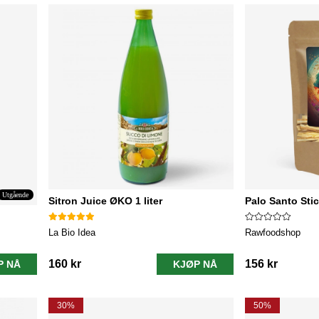
Utgående
Sitron Juice ØKO 1 liter
Palo Santo Sti
La Bio Idea
Rawfoodshop
160 kr
156 kr
P NÅ
KJØP NÅ
30%
50%