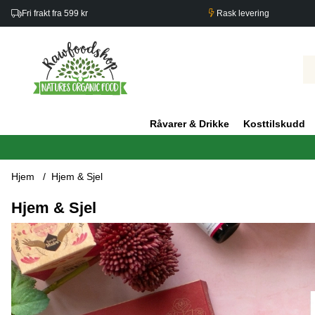
Fri frakt fra 599 kr
Rask levering
Råvarer & Drikke
Kosttilskudd
Hjem
Hjem & Sjel
Hjem & Sjel