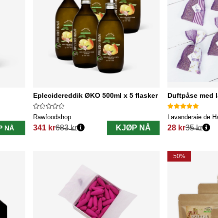
Eplecidereddik ØKO 500ml x 5 flasker
Duftpåse med 
Rawfoodshop
Lavanderaie de H
341 kr
683 kr
KJØP NÅ
28 kr
35 kr
P NÅ
Vanlig pris:
Vanlig pris:
50%