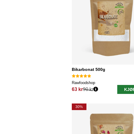
Bikarbonat 500g
Rawfoodshop
63 kr
90 kr
KJØ
Vanlig pris:
30%