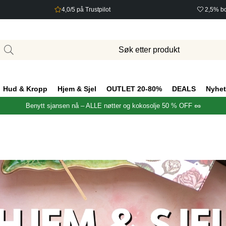
4,0/5 på Trustpilot
2,5% bo
Hud & Kropp
Hjem & Sjel
OUTLET 20-80%
DEALS
Nyhet
Benytt sjansen nå – ALLE nøtter og kokosolje 50 % OFF 🥜