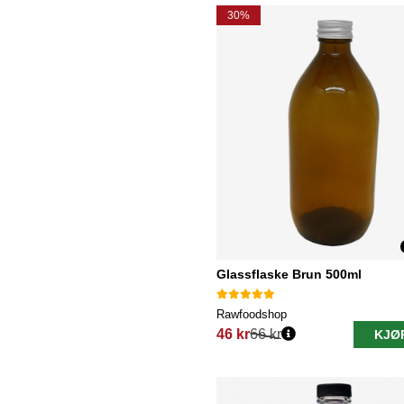
30%
Glassflaske Brun 500ml
Rawfoodshop
46 kr
66 kr
KJØ
Vanlig pris: