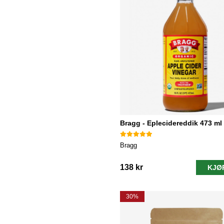
Bragg - Eplecidereddik 473 ml
Bragg
138 kr
KJØ
30%