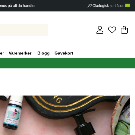
nus på alt du handler
Økologisk sertifisert
Ha
An
.
er
Varemerker
Blogg
Gavekort