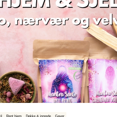
il
Rent hjem
Dekke & innrede
Gaver