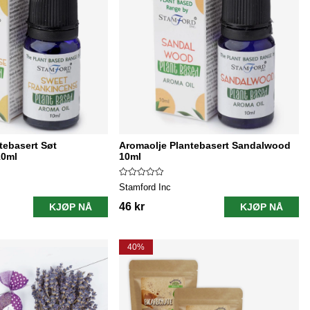
tebasert Søt
Aromaolje Plantebasert Sandalwood
10ml
10ml
Stamford Inc
46 kr
KJØP NÅ
KJØP NÅ
40%