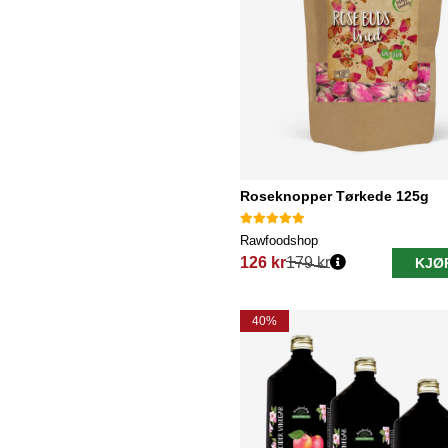
Roseknopper Tørkede 125g
Rawfoodshop
126 kr
179 kr
KJØ
Vanlig pris:
40%