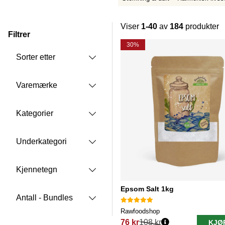
Viser
1-40
av
184
produkter
Filtrer
Produkter
30%
Sorter etter
Varemærke
Kategorier
Underkategori
Kjennetegn
Epsom Salt 1kg
Antall - Bundles
Rawfoodshop
76 kr
108 kr
KJØ