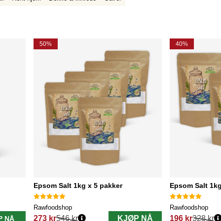
50%
40%
Epsom Salt 1kg x 5 pakker
Epsom Salt 1kg
Rawfoodshop
Rawfoodshop
273 kr
546 kr
KJØP NÅ
196 kr
328 kr
P NÅ