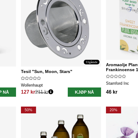
Utgående
Aromaolje Plan
Frankincense 
Tesil "Sun, Moon, Stars"
Stamford Inc
Wollenhaupt
127 kr
211 kr
46 kr
P NÅ
KJØP NÅ
Vanlig pris:
50%
20%