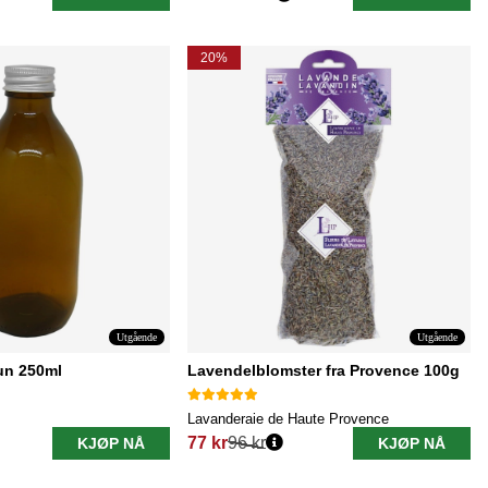
Vanlig pris:
20%
Utgående
Utgående
un 250ml
Lavendelblomster fra Provence 100g
Lavanderaie de Haute Provence
77 kr
96 kr
KJØP NÅ
KJØP NÅ
Vanlig pris: