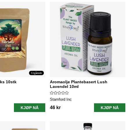
Utgående
cks 10stk
Aromaolje Plantebasert Lush
Lavendel 10ml
Stamford Inc
46 kr
KJØP NÅ
KJØP NÅ