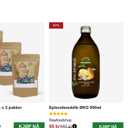
30%
 x 3 pakker
Eplecidereddik ØKO 500ml
Rawfoodshop
KJØP NÅ
95 kr
137 kr
KJØP NÅ