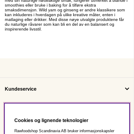
med sin naturlige nøtteaktige smak, fungerer utmerket å blande i
smoothies eller bruke i baking for å tilføre ekstra
smaksdimensjon. Wild yam og ginseng er andre klassikere som
kan inkluderes i hverdagen på ulike kreative måter, enten i
matlaging eller drikker. Med disse nøye utvalgte produktene får
du naturlige råvarer som kan bli en del av en balansert og
inspirerende livsstil.
Kundeservice
Om oss
Cookies og lignende teknologier
Følg oss
Rawfoodshop Scandinavia AB bruker informasjonskapsler