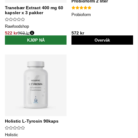
Probioform 2 liter
Tranebær Extract 400 mg 60
kapsler x 3 pakker
Probioform
Rawfoodshop
522 kr
869 kr
572 kr
Vanlig pris:
KJØP NÅ
Overvåk
Holistic L-Tyrosin 90kaps
Holistic