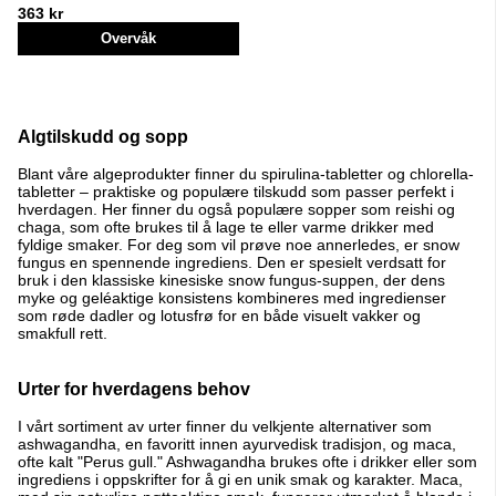
363 kr
Overvåk
Algtilskudd og sopp
Blant våre algeprodukter finner du spirulina-tabletter og chlorella-
tabletter – praktiske og populære tilskudd som passer perfekt i
hverdagen. Her finner du også populære sopper som reishi og
chaga, som ofte brukes til å lage te eller varme drikker med
fyldige smaker. For deg som vil prøve noe annerledes, er snow
fungus en spennende ingrediens. Den er spesielt verdsatt for
bruk i den klassiske kinesiske snow fungus-suppen, der dens
myke og geléaktige konsistens kombineres med ingredienser
som røde dadler og lotusfrø for en både visuelt vakker og
smakfull rett.
Urter for hverdagens behov
I vårt sortiment av urter finner du velkjente alternativer som
ashwagandha, en favoritt innen ayurvedisk tradisjon, og maca,
ofte kalt "Perus gull." Ashwagandha brukes ofte i drikker eller som
ingrediens i oppskrifter for å gi en unik smak og karakter. Maca,