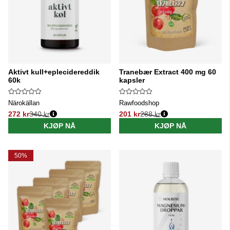
Aktivt kull+eplecidereddik
Tranebær Extract 400 mg 60
60k
kapsler
Närokällan
Rawfoodshop
272 kr
340 kr
201 kr
288 kr
Vanlig pris:
Vanlig pris:
KJØP NÅ
KJØP NÅ
50%