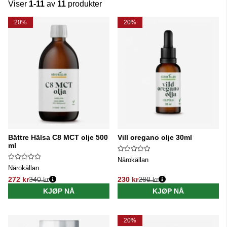
Viser
1-11
av
11
produkter
Produkter
20%
20%
Bättre Hälsa C8 MCT olje 500
Vill oregano olje 30ml
ml
Närokällan
Närokällan
272 kr
340 kr
230 kr
288 kr
Vanlig pris:
Vanlig pris:
KJØP NÅ
KJØP NÅ
20%