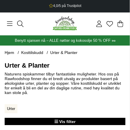
2,5% bonus på alt du handler
Han
Anta
.
Benytt sjansen nå – ALLE nøtter og kokosolje 50 % OFF 🥜
Hjem
Kosttilskudd
Urter & Planter
Urter & Planter
Naturens spiskammer tilbyr fantastiske muligheter. Hos oss på
Rawfoodshop finner du et bredt utvalg av produkter basert på
økologiske urter, planter og sopper. Våre kosttilskudd er utviklet
for enkelt å bli en del av din daglige rutine, med høy kvalitet du
kan stole på.
Urter
Vis filter