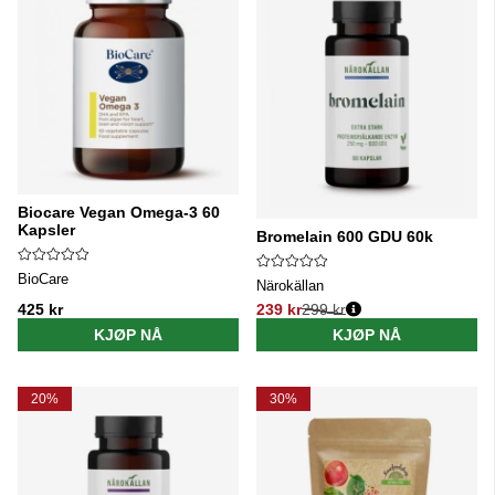
Biocare Vegan Omega-3 60
Kapsler
Bromelain 600 GDU 60k
BioCare
Närokällan
425 kr
239 kr
299 kr
Vanlig pris:
KJØP NÅ
KJØP NÅ
20%
30%