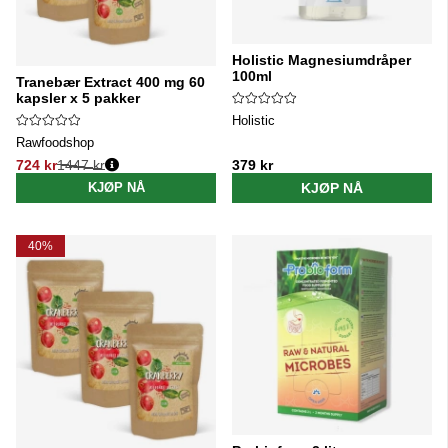
Holistic Magnesiumdråper
100ml
Tranebær Extract 400 mg 60
kapsler x 5 pakker
Holistic
Rawfoodshop
724 kr
1447 kr
379 kr
Vanlig pris:
KJØP NÅ
KJØP NÅ
40%