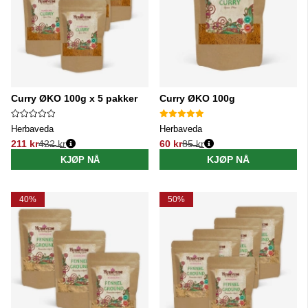
Curry ØKO 100g x 5 pakker
Curry ØKO 100g
Herbaveda
Herbaveda
211 kr
422 kr
60 kr
85 kr
Vanlig pris:
Vanlig pris:
KJØP NÅ
KJØP NÅ
40%
50%