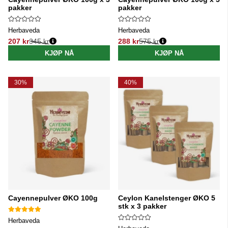
pakker
pakker
Herbaveda
Herbaveda
207 kr
345 kr
288 kr
575 kr
Vanlig pris:
Vanlig pris:
KJØP NÅ
KJØP NÅ
30%
40%
Cayennepulver ØKO 100g
Ceylon Kanelstenger ØKO 5
stk x 3 pakker
Herbaveda