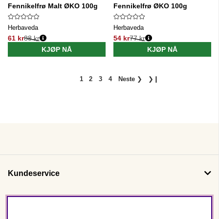
Fennikelfrø Malt ØKO 100g
Fennikelfrø ØKO 100g
Herbaveda
Herbaveda
61 kr
88 kr
54 kr
77 kr
Vanlig pris:
Vanlig pris:
KJØP NÅ
KJØP NÅ
1
2
3
4
Neste
❯
❯❙
Kundeservice
Om oss