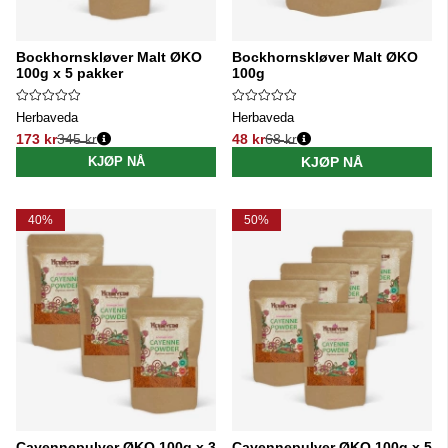
Bockhornskløver Malt ØKO
Bockhornskløver Malt ØKO
100g x 5 pakker
100g
Herbaveda
Herbaveda
173 kr
345 kr
48 kr
68 kr
Vanlig pris:
Vanlig pris:
KJØP NÅ
KJØP NÅ
40%
50%
Cayennepulver ØKO 100g x 3
Cayennepulver ØKO 100g x 5