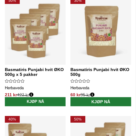
50%
30%
Basmatiris Punjabi hvit ØKO
Basmatiris Punjabi hvit ØKO
500g x 5 pakker
500g
Herbaveda
Herbaveda
211 kr
422 kr
60 kr
85 kr
Vanlig pris:
Vanlig pris:
KJØP NÅ
KJØP NÅ
40%
50%