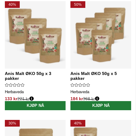
Produkter
40%
50%
Anis Malt ØKO 50g x 3
Anis Malt ØKO 50g x 5
pakker
pakker
Herbaveda
Herbaveda
133 kr
221 kr
184 kr
368 kr
Vanlig pris:
Vanlig pris:
KJØP NÅ
KJØP NÅ
30%
40%