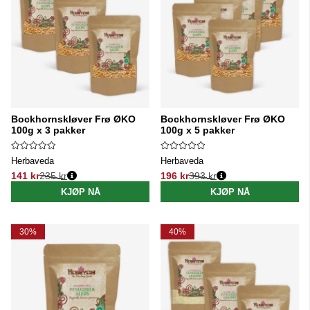
Bockhornskløver Frø ØKO
Bockhornskløver Frø ØKO
100g x 3 pakker
100g x 5 pakker
Herbaveda
Herbaveda
141 kr
235 kr
196 kr
393 kr
Vanlig pris:
Vanlig pris:
KJØP NÅ
KJØP NÅ
30%
40%