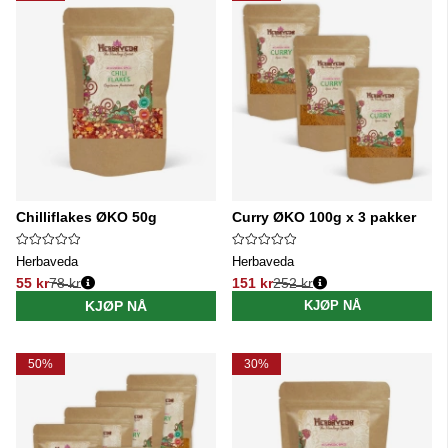
Chilliflakes ØKO 50g
Curry ØKO 100g x 3 pakker
Herbaveda
Herbaveda
55 kr
78 kr
151 kr
252 kr
Vanlig pris:
Vanlig pris:
KJØP NÅ
KJØP NÅ
50%
30%