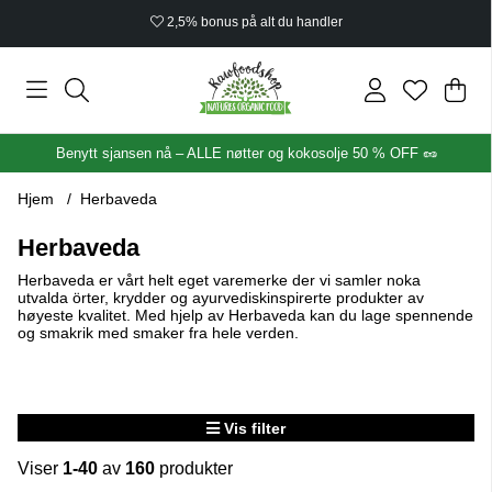
Økologisk sertifisert
Han
Anta
.
Benytt sjansen nå – ALLE nøtter og kokosolje 50 % OFF 🥜
Hjem
Herbaveda
Herbaveda
Herbaveda er vårt helt eget varemerke der vi samler noka
utvalda örter, krydder og ayurvediskinspirerte produkter av
høyeste kvalitet. Med hjelp av Herbaveda kan du lage spennende
og smakrik med smaker fra hele verden.
Vis filter
Viser
1-40
av
160
produkter