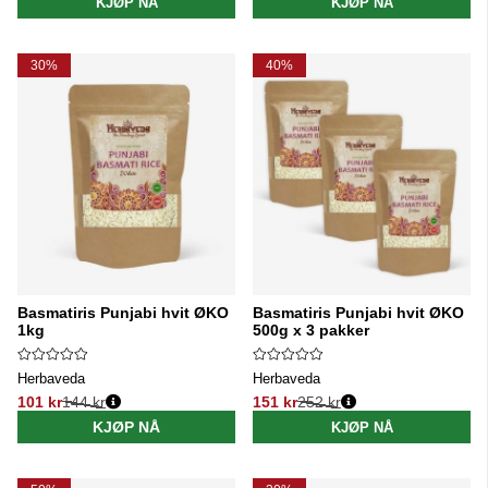
KJØP NÅ
KJØP NÅ
30%
40%
Basmatiris Punjabi hvit ØKO
Basmatiris Punjabi hvit ØKO
1kg
500g x 3 pakker
Herbaveda
Herbaveda
101 kr
144 kr
151 kr
252 kr
Vanlig pris:
Vanlig pris:
KJØP NÅ
KJØP NÅ