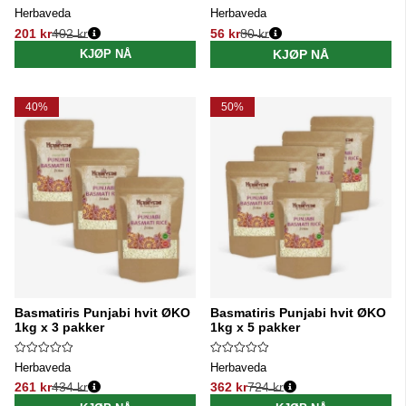
Herbaveda
Herbaveda
201 kr
402 kr
56 kr
80 kr
Vanlig pris:
Vanlig pris:
KJØP NÅ
KJØP NÅ
40%
50%
Basmatiris Punjabi hvit ØKO
Basmatiris Punjabi hvit ØKO
1kg x 3 pakker
1kg x 5 pakker
Herbaveda
Herbaveda
261 kr
434 kr
362 kr
724 kr
Vanlig pris:
Vanlig pris: