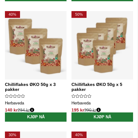
40%
50%
Chilliflakes ØKO 50g x 3
Chilliflakes ØKO 50g x 5
pakker
pakker
Herbaveda
Herbaveda
140 kr
234 kr
195 kr
390 kr
Vanlig pris:
Vanlig pris:
KJØP NÅ
KJØP NÅ
30%
40%