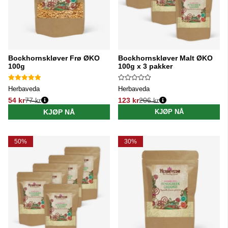
Bockhornskløver Frø ØKO
Bockhornskløver Malt ØKO
100g
100g x 3 pakker
Herbaveda
Herbaveda
54 kr
77 kr
123 kr
206 kr
Vanlig pris:
Vanlig pris:
KJØP NÅ
KJØP NÅ
50%
30%