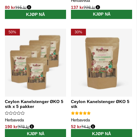
Herbaveda
80 kr
115 kr
137 kr
228 kr
Vanlig pris:
Vanlig pris:
KJØP NÅ
KJØP NÅ
50%
30%
Ceylon Kanelstenger ØKO 5
Ceylon Kanelstenger ØKO 5
stk x 5 pakker
stk
Herbaveda
Herbaveda
190 kr
379 kr
52 kr
74 kr
Vanlig pris:
Vanlig pris:
KJØP NÅ
KJØP NÅ