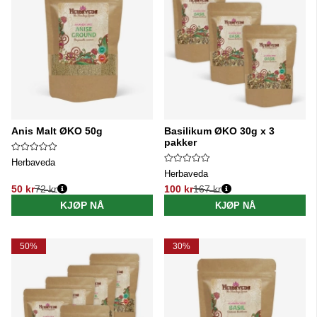
Anis Malt ØKO 50g
Basilikum ØKO 30g x 3
pakker
Herbaveda
Herbaveda
50 kr
72 kr
100 kr
167 kr
Vanlig pris:
Vanlig pris:
KJØP NÅ
KJØP NÅ
50%
30%