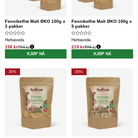
Fennikelfrø Malt ØKO 100g x
Fennikelfrø Malt ØKO 100g x
3 pakker
5 pakker
Herbaveda
Herbaveda
158 kr
263 kr
219 kr
439 kr
Vanlig pris:
Vanlig pris:
KJØP NÅ
KJØP NÅ
30%
30%