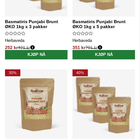
Basmatiris Punjabi Brunt
Basmatiris Punjabi Brunt
ØKO 1kg x 3 pakker
ØKO 1kg x 5 pakker
Herbaveda
Herbaveda
252 kr
421 kr
351 kr
701 kr
Vanlig pris:
Vanlig pris:
KJØP NÅ
KJØP NÅ
30%
40%