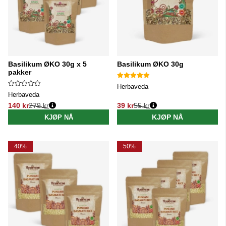
Basilikum ØKO 30g x 5
Basilikum ØKO 30g
pakker
Herbaveda
Herbaveda
140 kr
279 kr
39 kr
55 kr
Vanlig pris:
Vanlig pris:
KJØP NÅ
KJØP NÅ
40%
50%