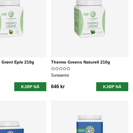
 Grønt Eple 210g
Thermo Greens Naturell 210g
Sunwarrior
646 kr
KJØP NÅ
KJØP NÅ