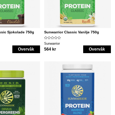
ssic Sjokolade 750g
Sunwarrior Classic Vanilje 750g
Sunwarrior
Overvåk
564 kr
Overvåk