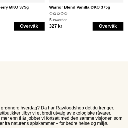
Berry ØKO 375g
Warrior Blend Vanilla ØKO 375g
Sunwarrior
Overvåk
327 kr
Overvåk
og grønnere hverdag? Da har Rawfoodshop det du trenger.
butikker tilbyr vi et bredt utvalg av økologiske råvarer,
r mer enn ti år jobber vi fortsatt med den samme visjonen som
rer fra naturens spiskammer – for bedre helse og miljø.