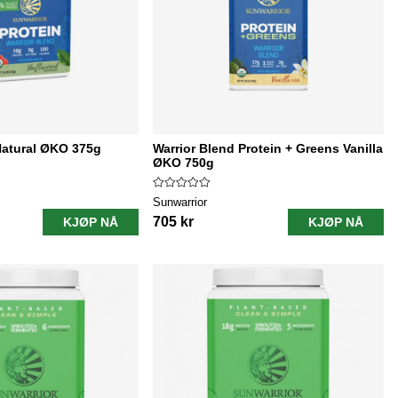
Natural ØKO 375g
Warrior Blend Protein + Greens Vanilla
ØKO 750g
Sunwarrior
705 kr
KJØP NÅ
KJØP NÅ