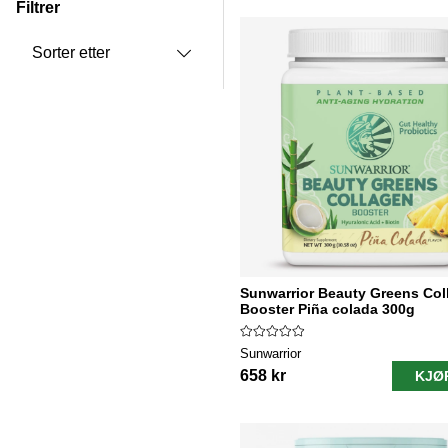
Filtrer
Produkter
Sorter etter
Sunwarrior Beauty Greens Col
Booster Piña colada 300g
Sunwarrior
658 kr
KJØ