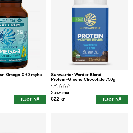
gan Omega-3 60 myke
Sunwarrior Warrior Blend
Protein+Greens Chocolate 750g
Sunwarrior
822 kr
KJØP NÅ
KJØP NÅ