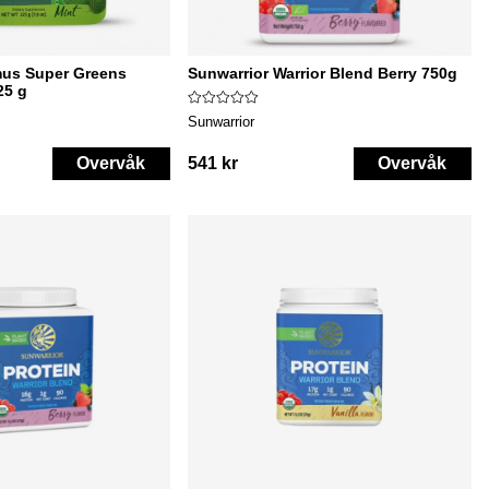
mus Super Greens
Sunwarrior Warrior Blend Berry 750g
25 g
Sunwarrior
Overvåk
541 kr
Overvåk