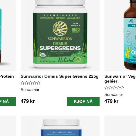
Protein
Sunwarrior Ormus Super Greens 225g
Sunwarrior Ve
geléer
Sunwarrior
Sunwarrior
479 kr
479 kr
P NÅ
KJØP NÅ