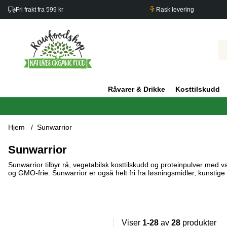
Fri frakt fra 599 kr
Rask levering
Råvarer & Drikke
Kosttilskudd
Hjem
Sunwarrior
Sunwarrior
Sunwarrior tilbyr rå, vegetabilsk kosttilskudd og proteinpulver med
og GMO-frie. Sunwarrior er også helt fri fra løsningsmidler, kunstige s
Viser
1-28
av
28
produkter