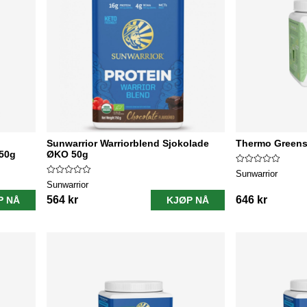
Sunwarrior Warriorblend Sjokolade
Thermo Greens
750g
ØKO 50g
Sunwarrior
Sunwarrior
564 kr
646 kr
P NÅ
KJØP NÅ