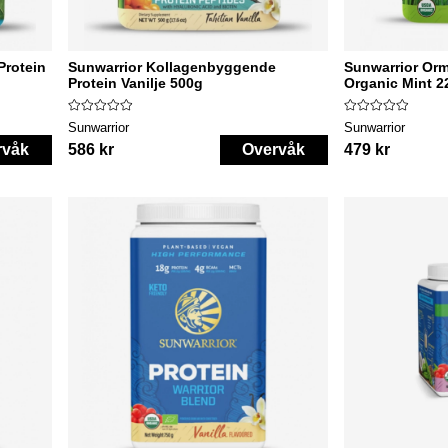
Protein
Sunwarrior Kollagenbyggende
Sunwarrior Or
Protein Vanilje 500g
Organic Mint 2
Sunwarrior
Sunwarrior
rvåk
586 kr
Overvåk
479 kr