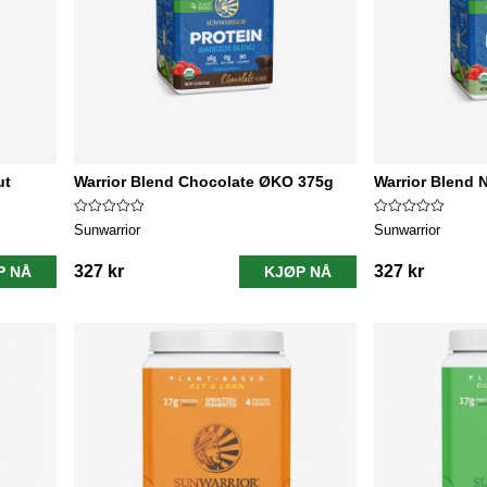
ut
Warrior Blend Chocolate ØKO 375g
Warrior Blend 
Sunwarrior
Sunwarrior
327 kr
327 kr
P NÅ
KJØP NÅ