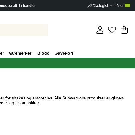
nus på alt du handler
Økologisk sertifisert
Ha
An
.
er
Varemerker
Blogg
Gavekort
er for shakes og smoothies. Alle Sunwarriors-produkter er gluten-
te, og tilsatt sokker.