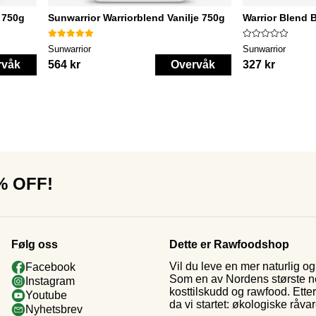
 750g
Sunwarrior Warriorblend Vanilje 750g
Warrior Blend 
Sunwarrior
Sunwarrior
rvåk
564 kr
Overvåk
327 kr
0% OFF!
Følg oss
Dette er Rawfoodshop
Vil du leve en mer naturlig 
Facebook
Som en av Nordens største nett
Instagram
kosttilskudd og rawfood. Ette
Youtube
da vi startet: økologiske råva
Nyhetsbrev