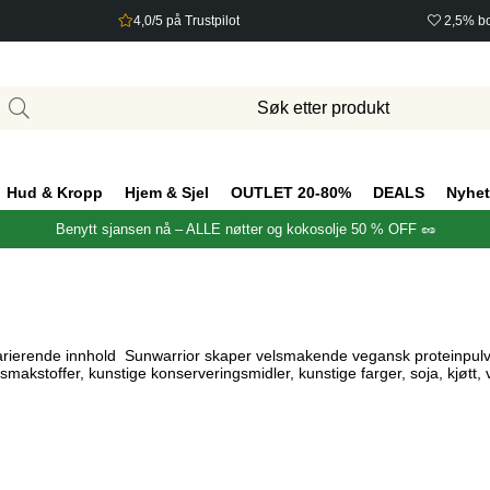
4,0/5 på Trustpilot
2,5% bo
Hud & Kropp
Hjem & Sjel
OUTLET 20-80%
DEALS
Nyhet
Benytt sjansen nå – ALLE nøtter og kokosolje 50 % OFF 🥜
 varierende innhold Sunwarrior skaper velsmakende vegansk proteinpulv
makstoffer, kunstige konserveringsmidler, kunstige farger, soja, kjøtt, ve