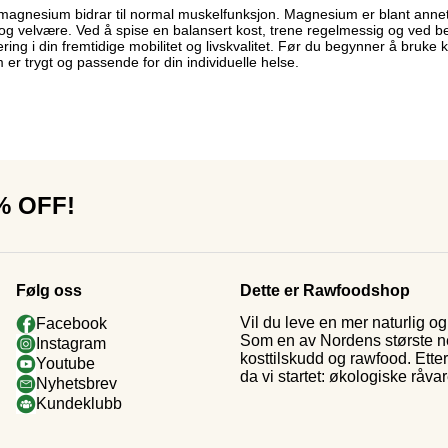
magnesium bidrar til normal muskelfunksjon. Magnesium er blant annet n
g velvære. Ved å spise en balansert kost, trene regelmessig og ved behov
ering i din fremtidige mobilitet og livskvalitet. Før du begynner å bruke k
 er trygt og passende for din individuelle helse.
0% OFF!
Følg oss
Dette er Rawfoodshop
Vil du leve en mer naturlig 
Facebook
Som en av Nordens største nett
Instagram
kosttilskudd og rawfood. Ette
Youtube
da vi startet: økologiske råva
Nyhetsbrev
Kundeklubb