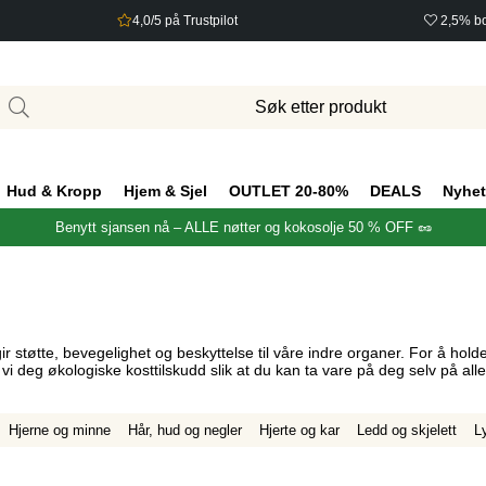
4,0/5 på Trustpilot
2,5% bo
Hud & Kropp
Hjem & Sjel
OUTLET 20-80%
DEALS
Nyhet
Benytt sjansen nå – ALLE nøtter og kokosolje 50 % OFF 🥜
støtte, bevegelighet og beskyttelse til våre indre organer. For å holde
i deg økologiske kosttilskudd slik at du kan ta vare på deg selv på alle s
Hjerne og minne
Hår, hud og negler
Hjerte og kar
Ledd og skjelett
L