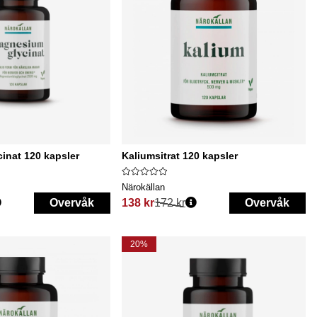
inat 120 kapsler
Kaliumsitrat 120 kapsler
Närokällan
Overvåk
138 kr
172 kr
Overvåk
Vanlig pris:
20%