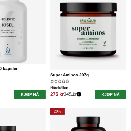
90 kapsler
Super Aminos 207g
Närokällan
275 kr
345 kr
KJØP NÅ
KJØP NÅ
Vanlig pris:
20%