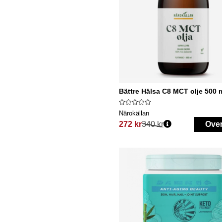
Bättre Hälsa C8 MCT olje 500 
Närokällan
272 kr
340 kr
Ove
Vanlig pris: