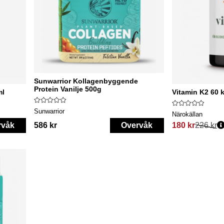
Sunwarrior Kollagenbyggende
Protein Vanilje 500g
ml
Vitamin K2 60 
Sunwarrior
Närokällan
rvåk
586 kr
Overvåk
180 kr
226 kr
Vanlig pris: