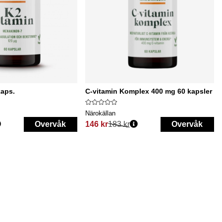
kaps.
C-vitamin Komplex 400 mg 60 kapsler
Närokällan
Overvåk
146 kr
183 kr
Overvåk
Vanlig pris: