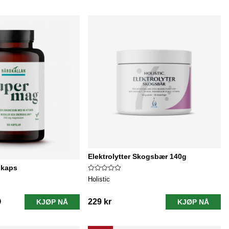
Elektrolytter Skogsbær 140g
 kaps
Holistic
229 kr
KJØP NÅ
KJØP NÅ