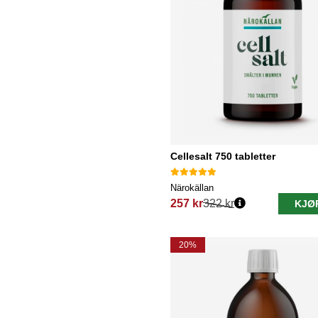
Cellesalt 750 tabletter
Närokällan
257 kr
322 kr
KJØ
Vanlig pris:
20%