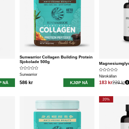
Sunwarrior Collagen Building Protein
Sjokolade 500g
Magnesiumglyc
Sunwarrior
Närokällan
586 kr
183 kr
229 kr
P NÅ
KJØP NÅ
Vanlig pris:
20%