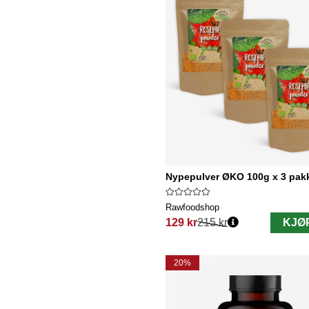
Nypepulver ØKO 100g x 3 pak
Rawfoodshop
129 kr
215 kr
KJØ
Vanlig pris:
20%