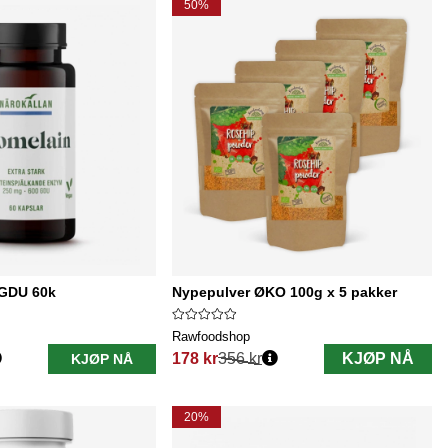
50%
 GDU 60k
Nypepulver ØKO 100g x 5 pakker
Rawfoodshop
178 kr
356 kr
KJØP NÅ
KJØP NÅ
Vanlig pris:
20%