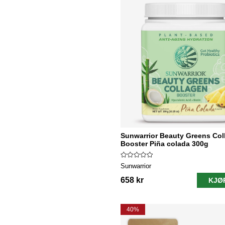
Sunwarrior Beauty Greens Col
Booster Piña colada 300g
Sunwarrior
658 kr
KJØ
40%