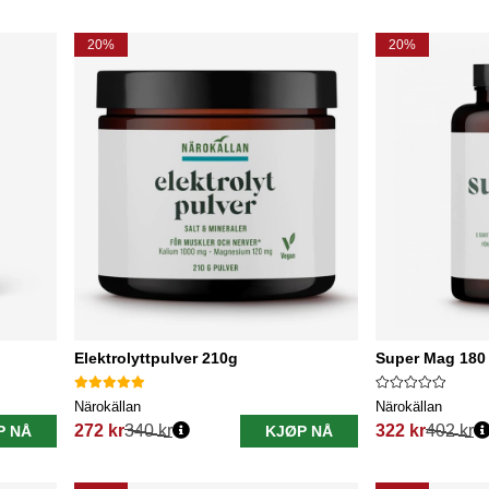
20%
20%
Elektrolyttpulver 210g
Super Mag 180
Närokällan
Närokällan
272 kr
340 kr
322 kr
402 kr
P NÅ
KJØP NÅ
Vanlig pris:
Vanlig pris: