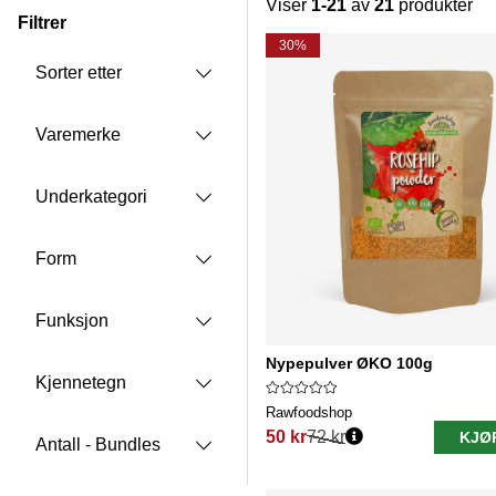
Viser
1-21
av
21
produkter
Filtrer
Produkter
30%
Sorter etter
Varemerke
Underkategori
Form
Funksjon
Nypepulver ØKO 100g
Kjennetegn
Rawfoodshop
50 kr
72 kr
KJØ
Antall - Bundles
Vanlig pris: