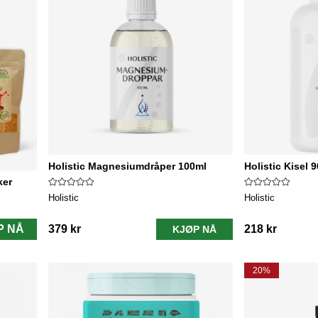
Holistic Magnesiumdråper 100ml
Holistic Kisel 
ker
Holistic
Holistic
P NÅ
379 kr
218 kr
KJØP NÅ
20%