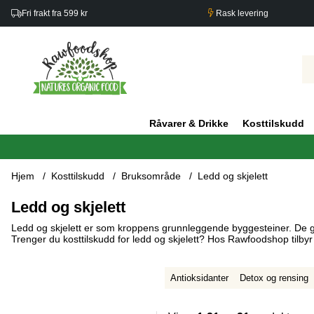
Fri frakt fra 599 kr
Rask levering
Råvarer & Drikke
Kosttilskudd
Hjem
Kosttilskudd
Bruksområde
Ledd og skjelett
Ledd og skjelett
Ledd og skjelett er som kroppens grunnleggende byggesteiner. De gir 
Trenger du kosttilskudd for ledd og skjelett? Hos Rawfoodshop tilbyr v
Antioksidanter
Detox og rensing