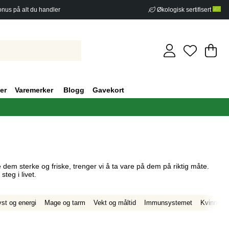
nus på alt du handler
Økologisk sertifisert
Ha
An
.
er
Varemerker
Blogg
Gavekort
 dem sterke og friske, trenger vi å ta vare på dem på riktig måte.
teg i livet.
yst og energi
Mage og tarm
Vekt og måltid
Immunsystemet
Kvinne og