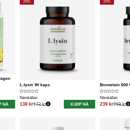
20%
20%
lagen
L-lysin 90 kaps
Bromelain 600
Närokällan
Närokällan
138 kr
172 kr
239 kr
299 kr
P NÅ
KJØP NÅ
Vanlig pris:
Vanlig pris: