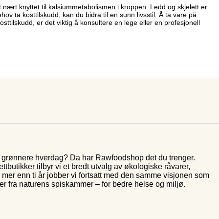
ært knyttet til kalsiummetabolismen i kroppen. Ledd og skjelett er
 ta kosttilskudd, kan du bidra til en sunn livsstil. Å ta vare på
osttilskudd, er det viktig å konsultere en lege eller en profesjonell
og grønnere hverdag? Da har Rawfoodshop det du trenger.
butikker tilbyr vi et bredt utvalg av økologiske råvarer,
r mer enn ti år jobber vi fortsatt med den samme visjonen som
rer fra naturens spiskammer – for bedre helse og miljø.