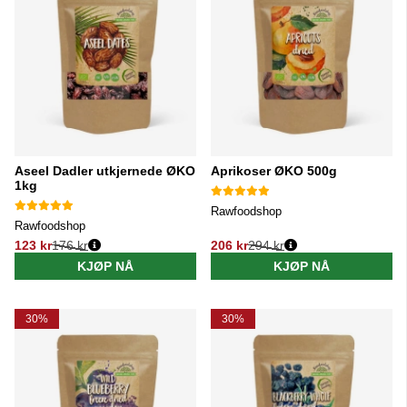
Aseel Dadler utkjernede ØKO
Aprikoser ØKO 500g
1kg
Rawfoodshop
Rawfoodshop
123 kr
176 kr
206 kr
294 kr
Vanlig pris:
Vanlig pris:
KJØP NÅ
KJØP NÅ
30%
30%