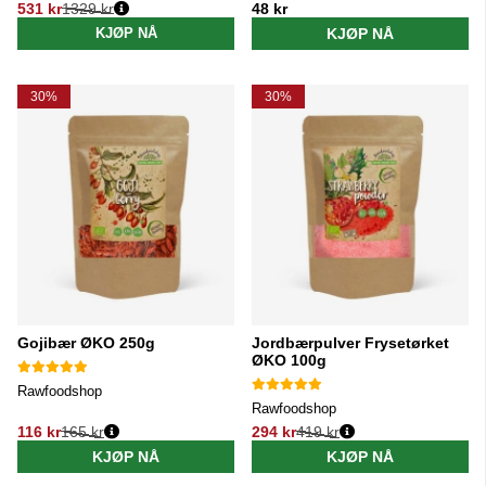
531 kr
1329 kr
48 kr
Vanlig pris:
KJØP NÅ
KJØP NÅ
30%
30%
Gojibær ØKO 250g
Jordbærpulver Frysetørket
ØKO 100g
Rawfoodshop
Rawfoodshop
116 kr
165 kr
294 kr
419 kr
Vanlig pris:
Vanlig pris:
KJØP NÅ
KJØP NÅ