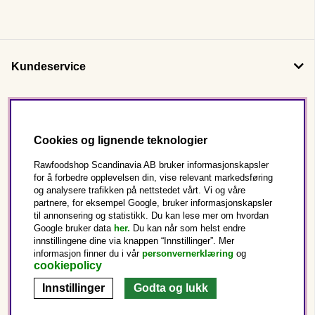
Kundeservice
Om oss
Cookies og lignende teknologier
Følg oss
Rawfoodshop Scandinavia AB bruker informasjonskapsler
for å forbedre opplevelsen din, vise relevant markedsføring
og analysere trafikken på nettstedet vårt. Vi og våre
Dette er Rawfoodshop
partnere, for eksempel Google, bruker informasjonskapsler
til annonsering og statistikk. Du kan lese mer om hvordan
Norge
Google bruker data
her.
Du kan når som helst endre
innstillingene dine via knappen “Innstillinger”. Mer
informasjon finner du i vår
personvernerklæring
og
cookiepolicy
Innstillinger
Godta og lukk
Copyright © 2025 Rawfoodshop Scandinavia AB