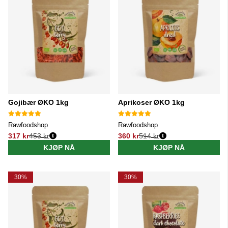
Gojibær ØKO 1kg
Aprikoser ØKO 1kg
Rawfoodshop
Rawfoodshop
317 kr
453 kr
360 kr
514 kr
Vanlig pris:
Vanlig pris:
KJØP NÅ
KJØP NÅ
30%
30%