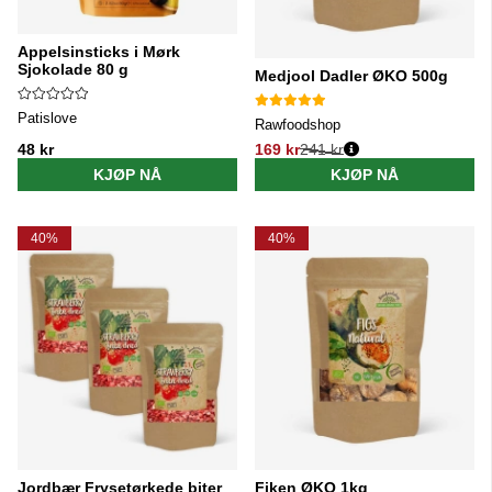
Appelsinsticks i Mørk
Sjokolade 80 g
Medjool Dadler ØKO 500g
Patislove
Rawfoodshop
48 kr
169 kr
241 kr
Vanlig pris:
KJØP NÅ
KJØP NÅ
40%
40%
Jordbær Frysetørkede biter
Fiken ØKO 1kg