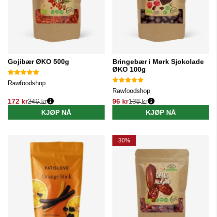
Gojibær ØKO 500g
Bringebær i Mørk Sjokolade
ØKO 100g
Rawfoodshop
Rawfoodshop
172 kr
246 kr
96 kr
138 kr
Vanlig pris:
Vanlig pris:
KJØP NÅ
KJØP NÅ
30%