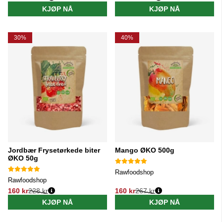
Vanlig pris:
Vanlig pris:
KJØP NÅ
KJØP NÅ
30%
40%
Jordbær Frysetørkede biter
Mango ØKO 500g
ØKO 50g
Rawfoodshop
Rawfoodshop
160 kr
228 kr
160 kr
267 kr
Vanlig pris:
Vanlig pris:
KJØP NÅ
KJØP NÅ