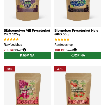
Blåbærpulver Vill Frysetørket
Bjørnebær Frysetørket Hele
ØKO 125g
ØKO 50g
Rawfoodshop
Rawfoodshop
269 kr
385 kr
108 kr
155 kr
Vanlig pris:
Vanlig pris:
KJØP NÅ
KJØP NÅ
30%
30%