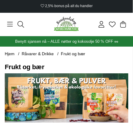
Økologisk sertifisert
Han
Anta
.
Benytt sjansen nå – ALLE nøtter og kokosolje 50 % OFF 🥜
Hjem
Råvarer & Drikke
Frukt og bær
Frukt og bær