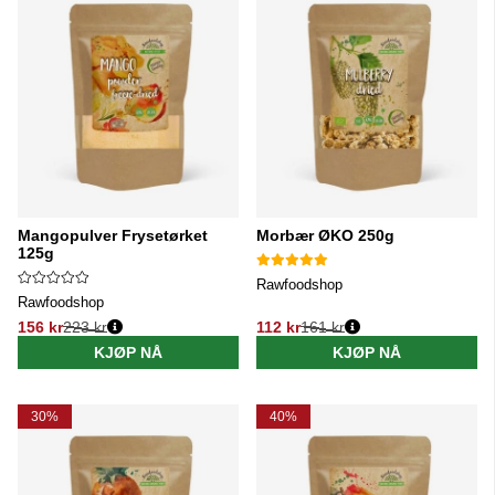
Mangopulver Frysetørket
Morbær ØKO 250g
125g
Rawfoodshop
Rawfoodshop
156 kr
223 kr
112 kr
161 kr
Vanlig pris:
Vanlig pris:
KJØP NÅ
KJØP NÅ
30%
40%