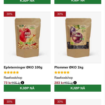
KJØP NÅ
KJØP NÅ
30%
30%
Epleterninger ØKO 100g
Plommer ØKO 1kg
Rawfoodshop
Rawfoodshop
73 kr
105 kr
283 kr
403 kr
Vanlig pris:
Vanlig pris:
KJØP NÅ
KJØP NÅ
30%
30%