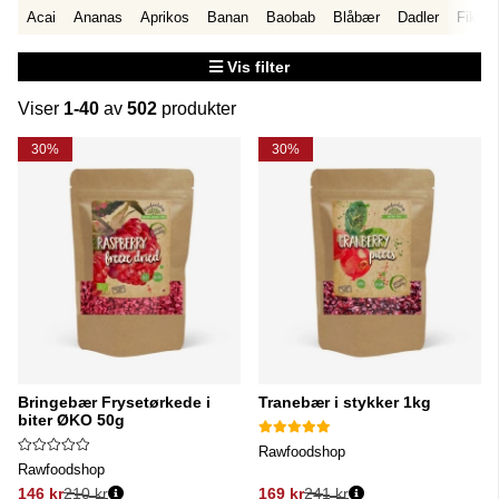
Acai
Ananas
Aprikos
Banan
Baobab
Blåbær
Dadler
Fiken
Vis filter
Viser
1-40
av
502
produkter
Produkter
30%
30%
Bringebær Frysetørkede i
Tranebær i stykker 1kg
biter ØKO 50g
Rawfoodshop
Rawfoodshop
146 kr
210 kr
169 kr
241 kr