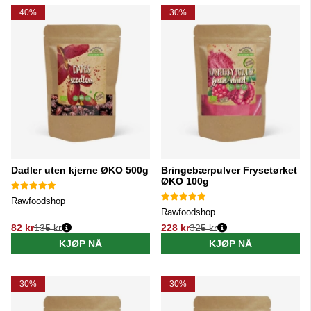
40%
30%
Dadler uten kjerne ØKO 500g
Bringebærpulver Frysetørket
ØKO 100g
Rawfoodshop
Rawfoodshop
82 kr
135 kr
228 kr
325 kr
Vanlig pris:
Vanlig pris:
KJØP NÅ
KJØP NÅ
30%
30%