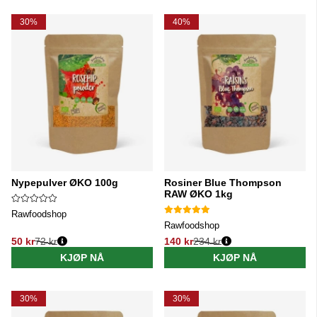
30%
40%
Nypepulver ØKO 100g
Rosiner Blue Thompson
RAW ØKO 1kg
Rawfoodshop
Rawfoodshop
50 kr
72 kr
140 kr
234 kr
Vanlig pris:
Vanlig pris:
KJØP NÅ
KJØP NÅ
30%
30%