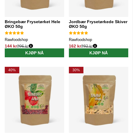
Bringebær Frysetørket Hele
Jordbær Frysetørkede Skiver
ØKO 50g
ØKO 50g
Rawfoodshop
Rawfoodshop
144 kr
206 kr
162 kr
232 kr
Vanlig pris:
Vanlig pris:
KJØP NÅ
KJØP NÅ
40%
30%