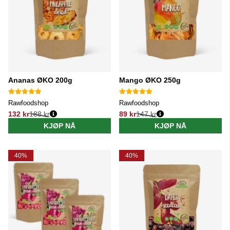
Ananas ØKO 200g
Mango ØKO 250g
Rawfoodshop
Rawfoodshop
132 kr
188 kr
89 kr
147 kr
Vanlig pris:
Vanlig pris:
KJØP NÅ
KJØP NÅ
40%
40%