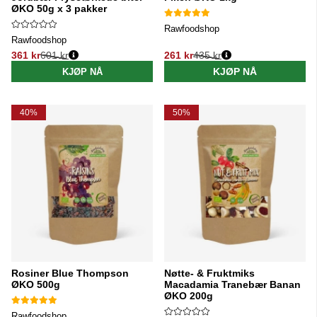
ØKO 50g x 3 pakker
Rawfoodshop
Rawfoodshop
361 kr
601 kr
261 kr
435 kr
Vanlig pris:
Vanlig pris:
KJØP NÅ
KJØP NÅ
40%
50%
Rosiner Blue Thompson
Nøtte- & Fruktmiks
ØKO 500g
Macadamia Tranebær Banan
ØKO 200g
Rawfoodshop