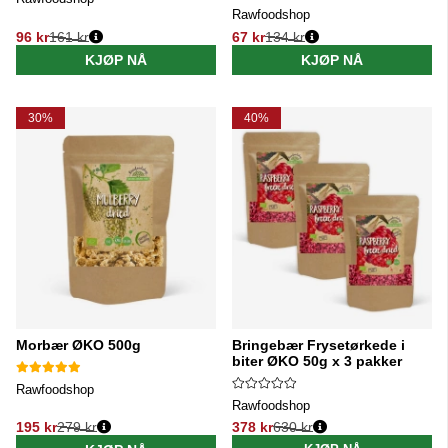
Rawfoodshop
96 kr
161 kr
67 kr
134 kr
Vanlig pris:
Vanlig pris:
KJØP NÅ
KJØP NÅ
30%
40%
Morbær ØKO 500g
Bringebær Frysetørkede i
biter ØKO 50g x 3 pakker
Rawfoodshop
Rawfoodshop
195 kr
279 kr
378 kr
630 kr
Vanlig pris:
Vanlig pris: