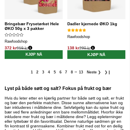
Bringebær Frysetørket Hele
Dadler kjernede ØKO 1kg
ØKO 50g x 3 pakker
Rawfoodshop
Rawfoodshop
372 kr
619 kr
138 kr
230 kr
Vanlig pris:
Vanlig pris:
KJØP NÅ
KJØP NÅ
..
1
2
3
4
5
6
7
8
13
Neste
❯
❯❙
Lyst på både søtt og salt? Fokus på frukt og bær
Hvis du leter etter en kjærlig partner for både søtt og salt, er frukt
og bær den perfekte matchen. Disse sunne alternativene kan og
bør inkluderes i måltidene dine. Selvfølgelig kan du spise frukt og
bær ved flere anledninger enn bare mellommåltidet. Hvorfor ikke
inkludere mer frukt og bær i måltidene dine? Legg epleterninger
eller tyttebær til din favorittsalat. Denne naturlige sødmen gir en
fin kontrast til grønnsakene. Kombiner frukt med ost for en deilig