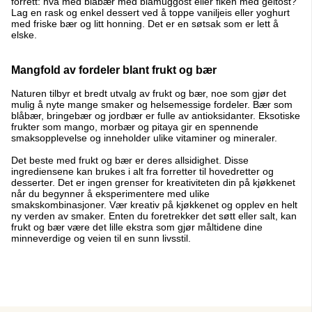
forrett: hva med blåbær med blåmuggost eller fiken med geitost?
Lag en rask og enkel dessert ved å toppe vaniljeis eller yoghurt
med friske bær og litt honning. Det er en søtsak som er lett å
elske.
Mangfold av fordeler blant frukt og bær
Naturen tilbyr et bredt utvalg av frukt og bær, noe som gjør det
mulig å nyte mange smaker og helsemessige fordeler. Bær som
blåbær, bringebær og jordbær er fulle av antioksidanter. Eksotiske
frukter som mango, morbær og pitaya gir en spennende
smaksopplevelse og inneholder ulike vitaminer og mineraler.
Det beste med frukt og bær er deres allsidighet. Disse
ingrediensene kan brukes i alt fra forretter til hovedretter og
desserter. Det er ingen grenser for kreativiteten din på kjøkkenet
når du begynner å eksperimentere med ulike
smakskombinasjoner. Vær kreativ på kjøkkenet og opplev en helt
ny verden av smaker. Enten du foretrekker det søtt eller salt, kan
frukt og bær være det lille ekstra som gjør måltidene dine
minneverdige og veien til en sunn livsstil.