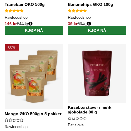
Tranebær ØKO 500g
Bananchips ØKO 100g
Rawfoodshop
Rawfoodshop
146 kr
244 kr
39 kr
56 kr
Vanlig pris:
Vanlig pris:
KJØP NÅ
KJØP NÅ
60%
Kirsebærstaver i mørk
sjokolade 80 g
Mango ØKO 500g x 5 pakker
Patislove
Rawfoodshop