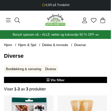
4,0/5 på Trustpilot
Han
Anta
.
Benytt sjansen nå – ALLE nøtter og kokosolje 50 % OFF 🥜
Hjem
Hjem & Sjel
Dekke & innrede
Diverse
Diverse
Borddekking & servering
Diverse
Vis filter
Viser
1-3
av
3
produkter
Produkter