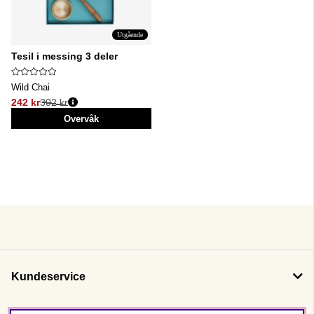
Utgående
Tesil i messing 3 deler
Wild Chai
242 kr
302 kr
Vanlig pris:
Overvåk
Kundeservice