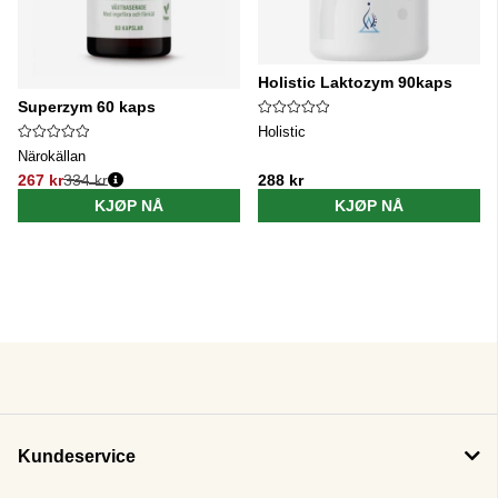
Holistic Laktozym 90kaps
Superzym 60 kaps
Holistic
Närokällan
267 kr
334 kr
288 kr
Vanlig pris:
KJØP NÅ
KJØP NÅ
Kundeservice