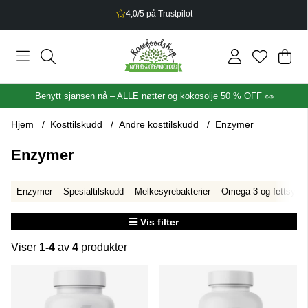
4,0/5 på Trustpilot
Han
Anta
.
Benytt sjansen nå – ALLE nøtter og kokosolje 50 % OFF 🥜
Hjem
Kosttilskudd
Andre kosttilskudd
Enzymer
Enzymer
Enzymer
Spesialtilskudd
Melkesyrebakterier
Omega 3 og fettsyrer
Vis filter
Viser
1-4
av
4
produkter
Produkter