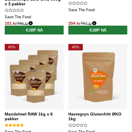
x 3 pakker
Save The Food
Save The Food
101 kr
336 kr
354 kr
707 kr
Vanlig pris:
Vanlig pris:
KJØP NÅ
KJØP NÅ
60%
40%
Mandelmel RAW 1kg x 6
Havregryn Glutenfritt ØKO
pakker
1kg
Save The Food
Save The Food