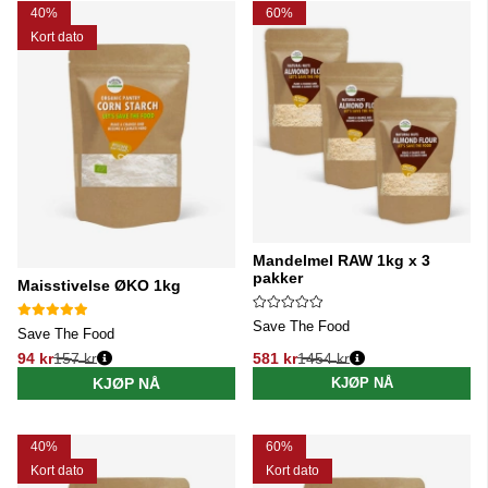
40%
60%
Kort dato
Mandelmel RAW 1kg x 3
pakker
Maisstivelse ØKO 1kg
Save The Food
Save The Food
94 kr
157 kr
581 kr
1454 kr
Vanlig pris:
Vanlig pris:
KJØP NÅ
KJØP NÅ
40%
60%
Kort dato
Kort dato