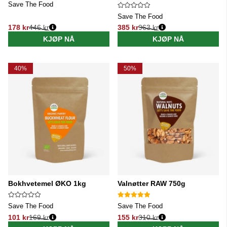
Save The Food
Save The Food
178 kr
446 kr
385 kr
963 kr
Vanlig pris:
Vanlig pris:
KJØP NÅ
KJØP NÅ
40%
50%
Bokhvetemel ØKO 1kg
Valnøtter RAW 750g
Save The Food
Save The Food
101 kr
169 kr
155 kr
310 kr
Vanlig pris:
Vanlig pris: