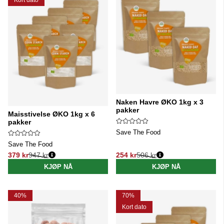
Naken Havre ØKO 1kg x 3
pakker
Maisstivelse ØKO 1kg x 6
pakker
Save The Food
Save The Food
379 kr
947 kr
254 kr
506 kr
Vanlig pris:
Vanlig pris:
KJØP NÅ
KJØP NÅ
40%
70%
Kort dato