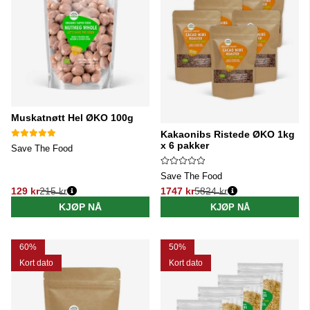
Muskatnøtt Hel ØKO 100g
Kakaonibs Ristede ØKO 1kg
x 6 pakker
Save The Food
Save The Food
129 kr
215 kr
1747 kr
5824 kr
Vanlig pris:
Vanlig pris:
KJØP NÅ
KJØP NÅ
60%
50%
Kort dato
Kort dato