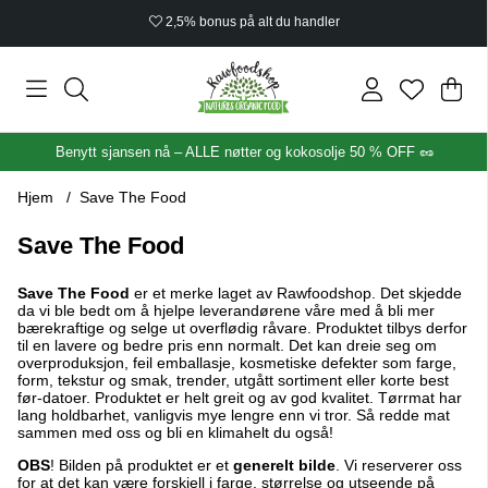
Økologisk sertifisert
Han
Anta
.
Benytt sjansen nå – ALLE nøtter og kokosolje 50 % OFF 🥜
Hjem
Save The Food
Save The Food
Save The Food
er et merke laget av Rawfoodshop. Det skjedde
da vi ble bedt om å hjelpe leverandørene våre med å bli mer
bærekraftige og selge ut overflødig råvare. Produktet tilbys derfor
til en lavere og bedre pris enn normalt. Det kan dreie seg om
overproduksjon, feil emballasje, kosmetiske defekter som farge,
form, tekstur og smak, trender, utgått sortiment eller korte best
før-datoer. Produktet er helt greit og av god kvalitet. Tørrmat har
lang holdbarhet, vanligvis mye lengre enn vi tror. Så redde mat
sammen med oss og bli en klimahelt du også!
OBS
! Bilden på produktet er et
generelt bilde
. Vi reserverer oss
for at det kan være forskjell i farge, størrelse og utseende på