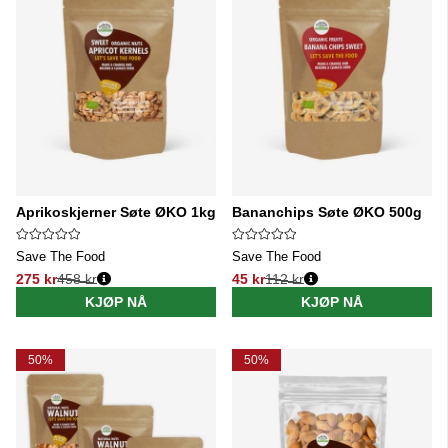
Aprikoskjerner Søte ØKO 1kg
Bananchips Søte ØKO 500g
Save The Food
Save The Food
275 kr
458 kr
45 kr
112 kr
Vanlig pris:
Vanlig pris:
KJØP NÅ
KJØP NÅ
50%
50%