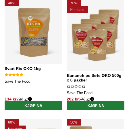
40%
70%
Kort dato
Svart Ris ØKO 1kg
Bananchips Søte ØKO 500g
x 6 pakker
Save The Food
Save The Food
134 kr
223 kr
202 kr
673 kr
Vanlig pris:
Vanlig pris:
KJØP NÅ
KJØP NÅ
60%
50%
Kort dato