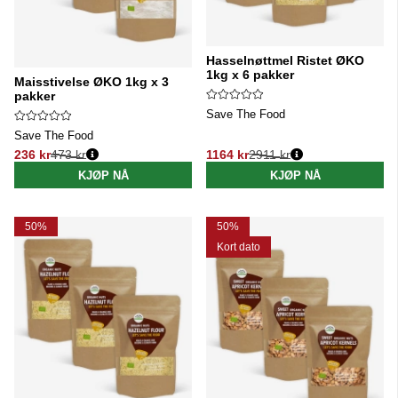
Hasselnøttmel Ristet ØKO
1kg x 6 pakker
Maisstivelse ØKO 1kg x 3
pakker
Save The Food
Save The Food
236 kr
473 kr
1164 kr
2911 kr
Vanlig pris:
Vanlig pris:
KJØP NÅ
KJØP NÅ
50%
50%
Kort dato