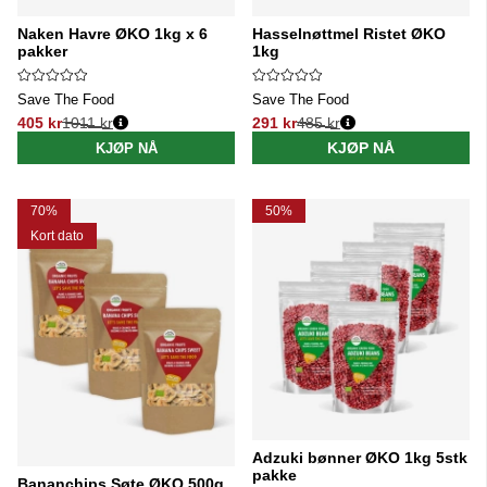
Naken Havre ØKO 1kg x 6
Hasselnøttmel Ristet ØKO
pakker
1kg
Save The Food
Save The Food
405 kr
1011 kr
291 kr
485 kr
Vanlig pris:
Vanlig pris:
KJØP NÅ
KJØP NÅ
70%
50%
Kort dato
Adzuki bønner ØKO 1kg 5stk
pakke
Bananchips Søte ØKO 500g