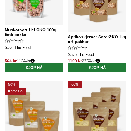
Muskatnøtt Hel ØKO 100g
5stk pakke
Aprikoskjerner Søte ØKO 1kg
x 6 pakker
Save The Food
Save The Food
564 kr
1128 kr
1100 kr
2750 kr
Vanlig pris:
Vanlig pris:
KJØP NÅ
KJØP NÅ
50%
60%
Kort dato