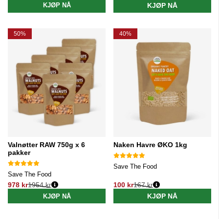
KJØP NÅ
KJØP NÅ
50%
40%
Valnøtter RAW 750g x 6
Naken Havre ØKO 1kg
pakker
Save The Food
Save The Food
978 kr
1954 kr
100 kr
167 kr
Vanlig pris:
Vanlig pris:
KJØP NÅ
KJØP NÅ