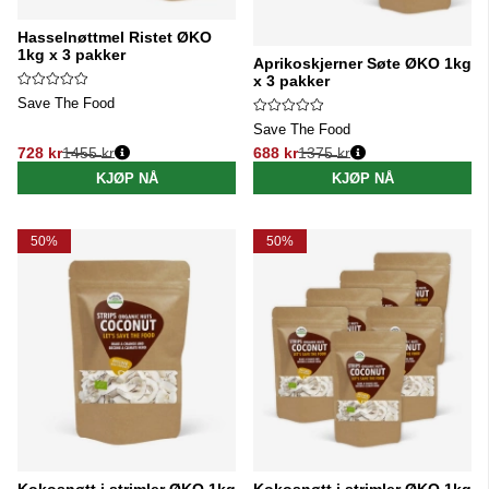
Hasselnøttmel Ristet ØKO
1kg x 3 pakker
Aprikoskjerner Søte ØKO 1kg
x 3 pakker
Save The Food
Save The Food
728 kr
1455 kr
688 kr
1375 kr
Vanlig pris:
Vanlig pris:
KJØP NÅ
KJØP NÅ
50%
50%