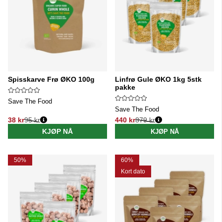
Spisskarve Frø ØKO 100g
Linfrø Gule ØKO 1kg 5stk
pakke
Save The Food
Save The Food
38 kr
95 kr
440 kr
879 kr
Vanlig pris:
Vanlig pris:
KJØP NÅ
KJØP NÅ
50%
60%
Kort dato