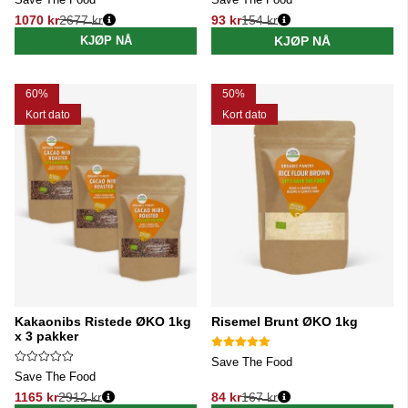
1070 kr
2677 kr
93 kr
154 kr
Vanlig pris:
Vanlig pris:
KJØP NÅ
KJØP NÅ
60%
50%
Kort dato
Kort dato
Kakaonibs Ristede ØKO 1kg
Risemel Brunt ØKO 1kg
x 3 pakker
Save The Food
Save The Food
1165 kr
2912 kr
84 kr
167 kr
Vanlig pris:
Vanlig pris: