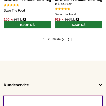
Kokosnøtt i strimler ØKO 1kg
Kokosnøtt i strimler ØKO 1kg
x 6 pakker
Save The Food
Save The Food
150 kr
299 kr
929 kr
1858 kr
Vanlig pris:
Vanlig pris:
KJØP NÅ
KJØP NÅ
1
2
Neste
❯
❯❙
Kundeservice
Om oss