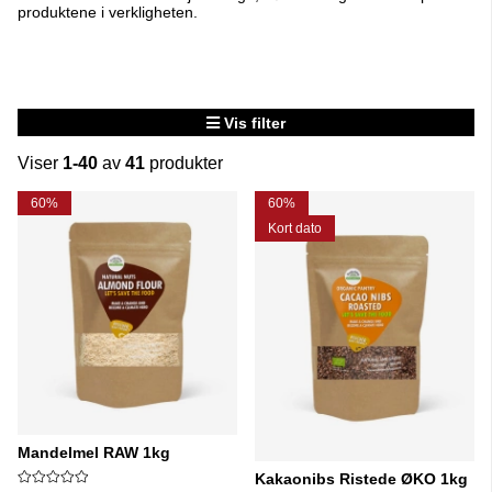
produktene i verkligheten.
Vis filter
Viser
1-40
av
41
produkter
Produkter
60%
60%
Kort dato
Mandelmel RAW 1kg
Kakaonibs Ristede ØKO 1kg