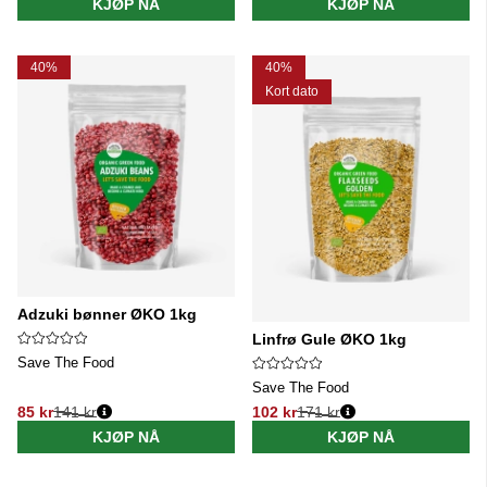
KJØP NÅ
KJØP NÅ
40%
40%
Kort dato
Adzuki bønner ØKO 1kg
Linfrø Gule ØKO 1kg
Save The Food
Save The Food
85 kr
141 kr
102 kr
171 kr
Vanlig pris:
Vanlig pris:
KJØP NÅ
KJØP NÅ