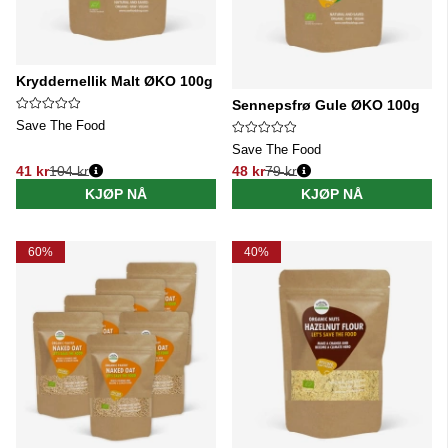
Kryddernellik Malt ØKO 100g
Sennepsfrø Gule ØKO 100g
Save The Food
Save The Food
41 kr
104 kr
48 kr
79 kr
Vanlig pris:
Vanlig pris:
KJØP NÅ
KJØP NÅ
60%
40%