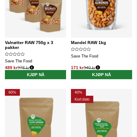
Valnøtter RAW 750g x 3
Mandel RAW 1kg
pakker
Save The Food
Save The Food
489 kr
978 kr
171 kr
340 kr
Vanlig pris:
Vanlig pris:
KJØP NÅ
KJØP NÅ
60%
40%
Kort dato