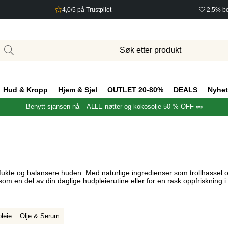
4,0/5 på Trustpilot
2,5% bo
Hud & Kropp
Hjem & Sjel
OUTLET 20-80%
DEALS
Nyhet
Benytt sjansen nå – ALLE nøtter og kokosolje 50 % OFF 🥜
å fukte og balansere huden. Med naturlige ingredienser som trollhassel o
om en del av din daglige hudpleierutine eller for en rask oppfriskning i
leie
Olje & Serum