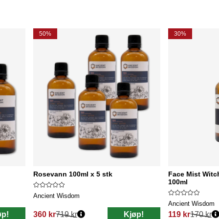
50%
30%
Rosevann 100ml x 5 stk
Face Mist Witc
100ml
Ancient Wisdom
Ancient Wisdom
øp!
360 kr
719 kr
Kjøp!
119 kr
170 kr
Vanlig pris:
Vanlig pris: