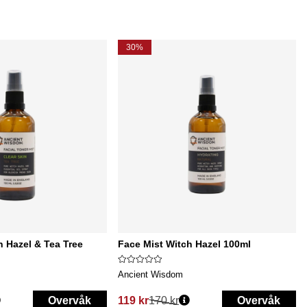
30%
h Hazel & Tea Tree
Face Mist Witch Hazel 100ml
Ancient Wisdom
Overvåk
119 kr
170 kr
Overvåk
Vanlig pris: