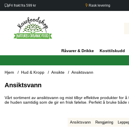
Fri frakt fra 599 kr
Rask levering
Råvarer & Drikke
Kosttilskudd
Hjem
Hud & Kropp
Ansikte
Ansiktsvann
Ansiktsvann
Vårt sortiment av ansiktsvann og mist tilbyr effektive produkter for 
de huden samtidig som de gir en frisk følelse. Perfekt å bruke både s
Ansiktsvann
Rengjøring
Leppep