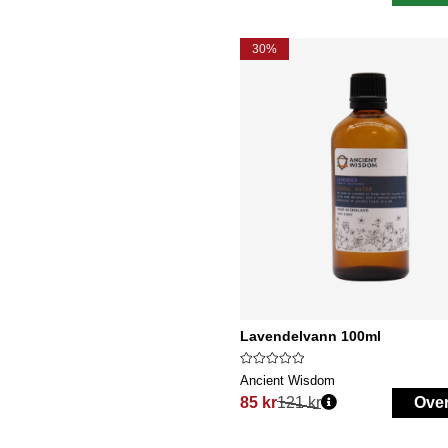
30%
Lavendelvann 100ml
Ancient Wisdom
85 kr
121 kr
Ove
Vanlig pris: