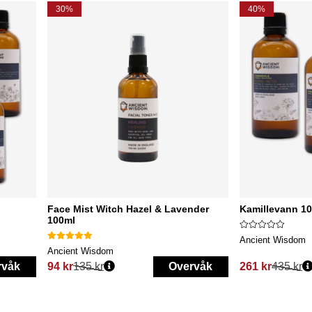
30%
40%
Face Mist Witch Hazel & Lavender
Kamillevann 10
100ml
Ancient Wisdom
Ancient Wisdom
rvåk
94 kr
135 kr
Overvåk
261 kr
435 kr
Vanlig pris:
Vanlig pris: