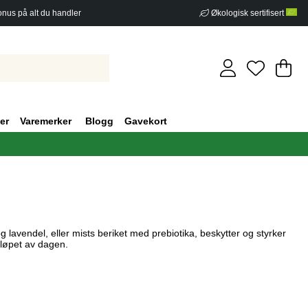
nus på alt du handler
Økologisk sertifisert
Ha
An
.
er
Varemerker
Blogg
Gavekort
g lavendel, eller mists beriket med prebiotika, beskytter og styrker
 løpet av dagen.