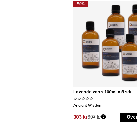
50%
Lavendelvann 100ml x 5 stk
Ancient Wisdom
303 kr
607 kr
Ove
Vanlig pris: