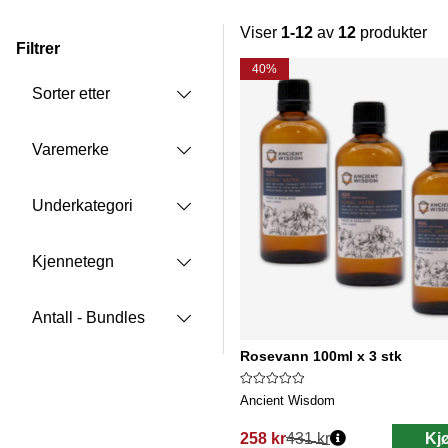
Viser
1-12
av
12
produkter
Filtrer
Produkter
40%
Sorter etter
Varemerke
Underkategori
Kjennetegn
Antall - Bundles
Rosevann 100ml x 3 stk
Ancient Wisdom
258 kr
431 kr
Kj
Vanlig pris: