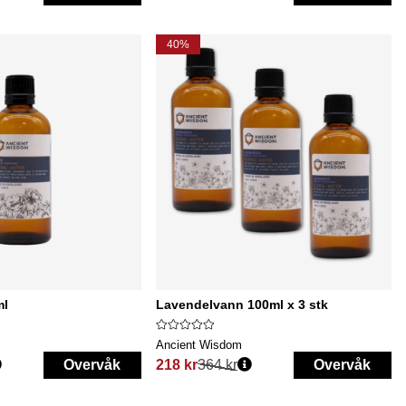
40%
ml
Lavendelvann 100ml x 3 stk
Ancient Wisdom
Overvåk
218 kr
364 kr
Overvåk
Vanlig pris: