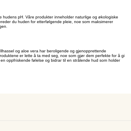
sere hudens pH. Våre produkter inneholder naturlige og økologiske
ereder du huden for etterfølgende pleie, noe som maksimerer
gen.
ollhassel og aloe vera har beroligende og gjenopprettende
roduktene er lette å ta med seg, noe som gjør dem perfekte for å gi
ir en oppfriskende følelse og bidrar til en strålende hud som holder