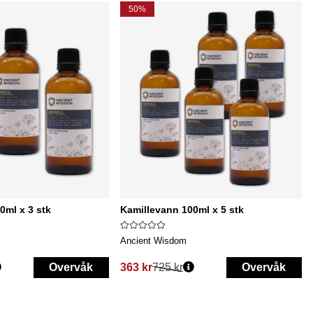
50%
0ml x 3 stk
Kamillevann 100ml x 5 stk
Ancient Wisdom
Overvåk
363 kr
725 kr
Overvåk
Vanlig pris: