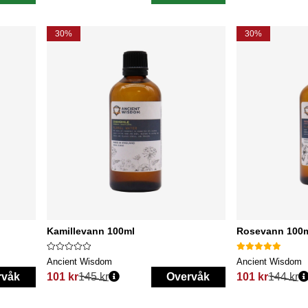
30%
30%
Kamillevann 100ml
Rosevann 100
Ancient Wisdom
Ancient Wisdom
rvåk
101 kr
145 kr
Overvåk
101 kr
144 kr
Vanlig pris:
Vanlig pris: