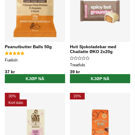
Peanutbutter Balls 50g
Hvit Sjokoladebar med
Chailatte ØKO 2x20g
Fuelish
Treatfuls
37 kr
39 kr
KJØP NÅ
KJØP NÅ
30%
20%
Kort dato