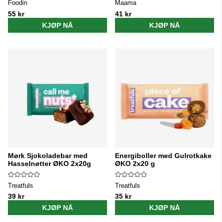
Foodin
Maama
55 kr
41 kr
KJØP NÅ
KJØP NÅ
Mørk Sjokoladebar med
Energiboller med Gulrotkake
Hasselnøtter ØKO 2x20g
ØKO 2x20 g
Treatfuls
Treatfuls
39 kr
35 kr
KJØP NÅ
KJØP NÅ