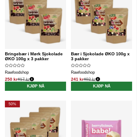
Bringebær i Mørk Sjokolade
Bær i Sjokolade ØKO 100g x
ØKO 100g x 3 pakker
3 pakker
Rawfoodshop
Rawfoodshop
250 kr
417 kr
241 kr
402 kr
Vanlig pris:
Vanlig pris:
KJØP NÅ
KJØP NÅ
50%