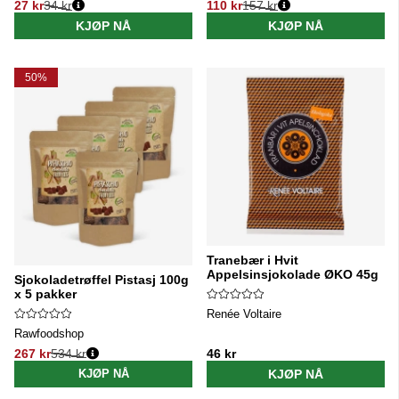
27 kr
34 kr
110 kr
157 kr
Vanlig pris:
Vanlig pris:
KJØP NÅ
KJØP NÅ
50%
Tranebær i Hvit
Appelsinsjokolade ØKO 45g
Sjokoladetrøffel Pistasj 100g
x 5 pakker
Renée Voltaire
Rawfoodshop
267 kr
534 kr
46 kr
Vanlig pris:
KJØP NÅ
KJØP NÅ