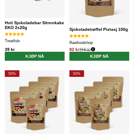
Hvit Sjokoladebar Sitronkake
EKO 2x20g
Sjokoladetrøffel Pistasj 100g
Treatfuls
Rawfoodshop
39 kr
82 kr
116 kr
Vanlig pris:
KJØP NÅ
KJØP NÅ
50%
50%