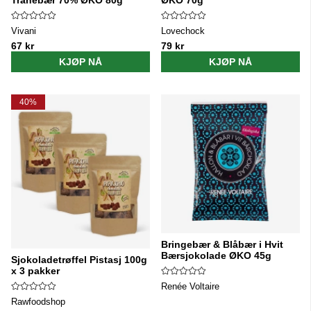
Vivani
Lovechock
67 kr
79 kr
KJØP NÅ
KJØP NÅ
40%
Bringebær & Blåbær i Hvit
Bærsjokolade ØKO 45g
Sjokoladetrøffel Pistasj 100g
x 3 pakker
Renée Voltaire
Rawfoodshop