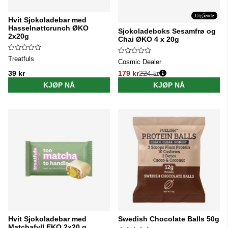
Utgående
Hvit Sjokoladebar med
Hasselnøttcrunch ØKO
Sjokoladeboks Sesamfrø og
2x20g
Chai ØKO 4 x 20g
Treatfuls
Cosmic Dealer
39 kr
179 kr
224 kr
Vanlig pris:
KJØP NÅ
KJØP NÅ
Hvit Sjokoladebar med
Swedish Chocolate Balls 50g
Matchafyll EKO 2x20 g