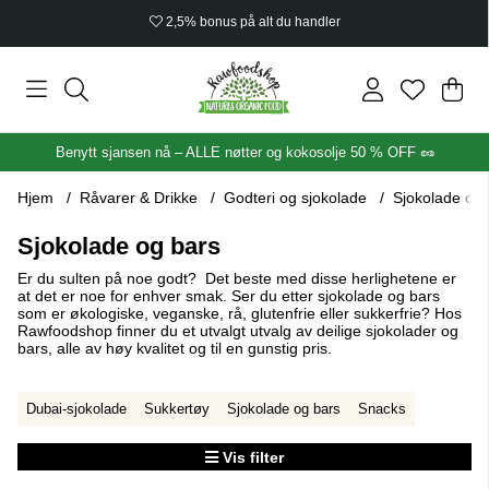
Økologisk sertifisert
Han
Anta
.
Benytt sjansen nå – ALLE nøtter og kokosolje 50 % OFF 🥜
Hjem
Råvarer & Drikke
Godteri og sjokolade
Sjokolade og 
Sjokolade og bars
Er du sulten på noe godt? Det beste med disse herlighetene er
at det er noe for enhver smak. Ser du etter sjokolade og bars
som er økologiske, veganske, rå, glutenfrie eller sukkerfrie? Hos
Rawfoodshop finner du et utvalgt utvalg av deilige sjokolader og
bars, alle av høy kvalitet og til en gunstig pris.
Dubai-sjokolade
Sukkertøy
Sjokolade og bars
Snacks
Vis filter