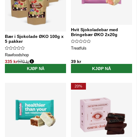
Hvit Sjokoladebar med
Bringebær ØKO 2x20g
Bær i Sjokolade ØKO 100g x
5 pakker
Treatfuls
Rawfoodshop
335 kr
670 kr
39 kr
Vanlig pris:
KJØP NÅ
KJØP NÅ
20%