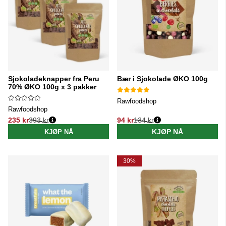
Sjokoladeknapper fra Peru
Bær i Sjokolade ØKO 100g
70% ØKO 100g x 3 pakker
Rawfoodshop
Rawfoodshop
235 kr
393 kr
94 kr
134 kr
Vanlig pris:
Vanlig pris:
KJØP NÅ
KJØP NÅ
30%