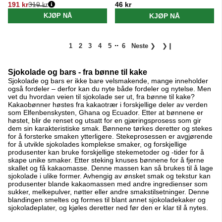
191 kr
319 kr
46 kr
Vanlig pris:
KJØP NÅ
KJØP NÅ
..
1
2
3
4
5
6
Neste
❯
❯❙
Sjokolade og bars - fra bønne til kake
Sjokolade og bars er ikke bare velsmakende, mange inneholder
også fordeler – derfor kan du nyte både fordeler og nytelse. Men
vet du hvordan veien til sjokolade ser ut, fra bønne til kake?
Kakaobønner høstes fra kakaotrær i forskjellige deler av verden
som Elfenbenskysten, Ghana og Ecuador. Etter at bønnene er
høstet, blir de renset og utsatt for en gjæringsprosess som gir
dem sin karakteristiske smak. Bønnene tørkes deretter og stekes
for å forsterke smaken ytterligere. Stekeprosessen er avgjørende
for å utvikle sjokolades komplekse smaker, og forskjellige
produsenter kan bruke forskjellige stekemetoder og -tider for å
skape unike smaker. Etter steking knuses bønnene for å fjerne
skallet og få kakaomasse. Denne massen kan så brukes til å lage
sjokolade i ulike former. Avhengig av ønsket smak og tekstur kan
produsenter blande kakaomassen med andre ingredienser som
sukker, melkepulver, nøtter eller andre smakstilsetninger. Denne
blandingen smeltes og formes til blant annet sjokoladekaker og
sjokoladeplater, og kjøles deretter ned før den er klar til å nytes.