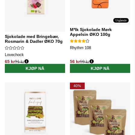
Utgående
M*lk Sjokolade Mørk
Appelsin ØKO 100g
Sjokolade med Bringebær,
Rosmarin & Dadler ØKO 70g
Rhythm 108
Lovechock
65 kr
91 kr
56 kr
69 kr
Vanlig pris:
Vanlig pris:
KJØP NÅ
KJØP NÅ
40%