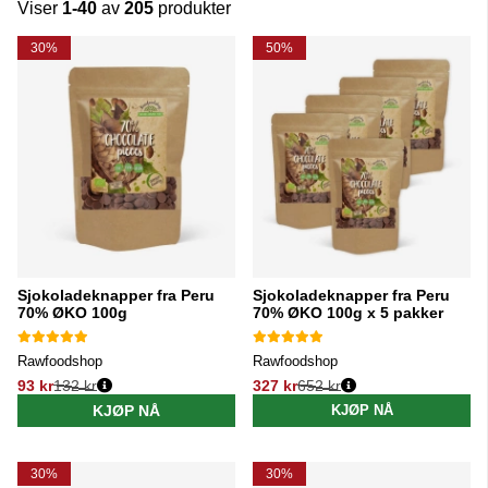
Viser
1-40
av
205
produkter
Produkter
30%
50%
Sjokoladeknapper fra Peru
Sjokoladeknapper fra Peru
70% ØKO 100g
70% ØKO 100g x 5 pakker
Rawfoodshop
Rawfoodshop
93 kr
132 kr
327 kr
652 kr
Vanlig pris:
Vanlig pris:
KJØP NÅ
KJØP NÅ
30%
30%