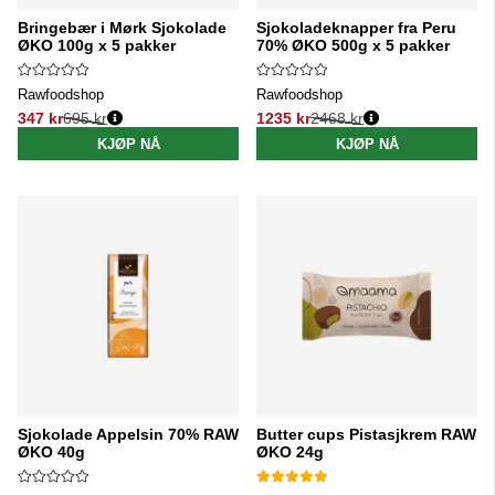
Bringebær i Mørk Sjokolade
Sjokoladeknapper fra Peru
ØKO 100g x 5 pakker
70% ØKO 500g x 5 pakker
Rawfoodshop
Rawfoodshop
347 kr
695 kr
1235 kr
2468 kr
Vanlig pris:
Vanlig pris:
KJØP NÅ
KJØP NÅ
Sjokolade Appelsin 70% RAW
Butter cups Pistasjkrem RAW
ØKO 40g
ØKO 24g