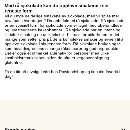
Med rå sjokolade kan du oppleve smakene i sin
reneste form
Vil du nyte de deilige smakene av sjokolade, men vil spise mer
raw food i hverdagen? Da anbefaler vi rå sjokolade. Rå sjokolade
er en spesiell form for sjokolade som er laget med ubehandlede
og upasteuriserte kakaobønner. Rå sjokolade har en intens og
litt bitter smak og en unik tekstur. Til tross for bitterheten er det
mange som setter pris på dens komplekse smaker og evnen til å
oppleve sjokolade i sin reneste form. Rå sjokolade brukes også
som hovedingrediens i mange råkostbarer og godteriprodukter.
Det er også et utmerket alternativ for personer med ulike
kostholdsrestriksjoner, siden de ofte er veganvennlige og
glutenfrie.
Ta en titt på utvalget vårt hos Rawfoodshop og finn din favoritt i
dag!
Kundeservice