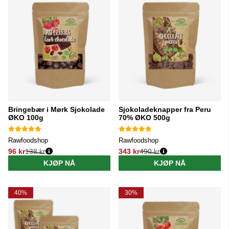
Bringebær i Mørk Sjokolade
Sjokoladeknapper fra Peru
ØKO 100g
70% ØKO 500g
Rawfoodshop
Rawfoodshop
96 kr
138 kr
343 kr
490 kr
Vanlig pris:
Vanlig pris:
KJØP NÅ
KJØP NÅ
40%
30%