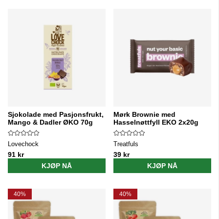
Sjokolade med Pasjonsfrukt,
Mørk Brownie med
Mango & Dadler ØKO 70g
Hasselnøttfyll EKO 2x20g
Lovechock
Treatfuls
91 kr
39 kr
KJØP NÅ
KJØP NÅ
40%
40%