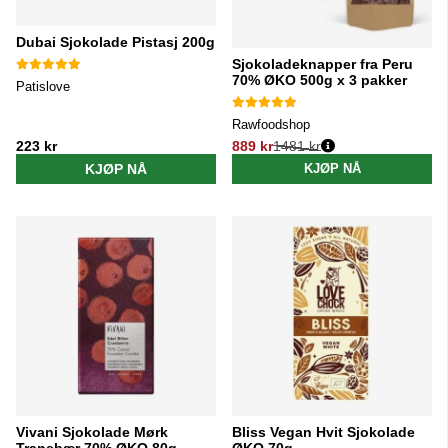
Dubai Sjokolade Pistasj 200g
Sjokoladeknapper fra Peru
70% ØKO 500g x 3 pakker
Patislove
Rawfoodshop
223 kr
889 kr
1481 kr
Vanlig pris:
KJØP NÅ
KJØP NÅ
Vivani Sjokolade Mørk
Bliss Vegan Hvit Sjokolade
Tranebær 70% ØKO 80g
ØKO 70g