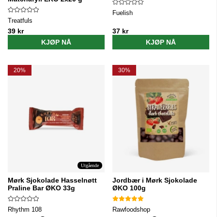
Fuelish
Treatfuls
39 kr
37 kr
KJØP NÅ
KJØP NÅ
20%
30%
Utgående
Mørk Sjokolade Hasselnøtt
Jordbær i Mørk Sjokolade
Praline Bar ØKO 33g
ØKO 100g
Rhythm 108
Rawfoodshop