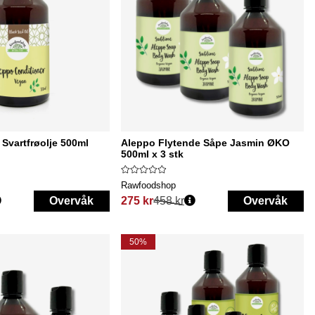
Svartfrøolje 500ml
Aleppo Flytende Såpe Jasmin ØKO
500ml x 3 stk
Rawfoodshop
Overvåk
275 kr
458 kr
Overvåk
Vanlig pris:
50%