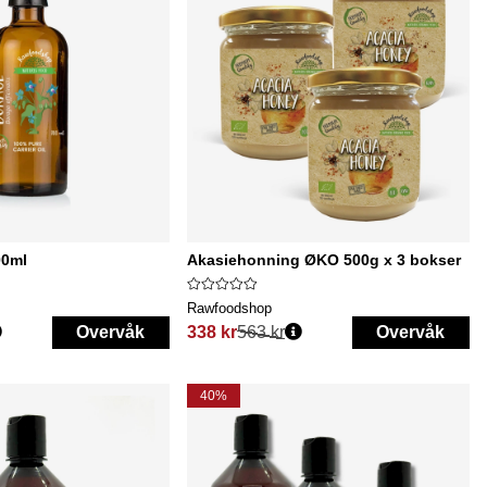
00ml
Akasiehonning ØKO 500g x 3 bokser
Rawfoodshop
Overvåk
338 kr
563 kr
Overvåk
Vanlig pris:
40%