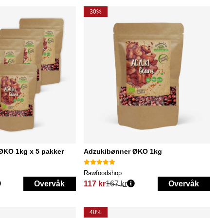
30%
ØKO 1kg x 5 pakker
Adzukibønner ØKO 1kg
Rawfoodshop
Overvåk
117 kr
167 kr
Overvåk
Vanlig pris:
40%