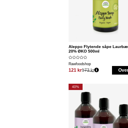
Aleppo Flytende såpe Laurbær
20% ØKO 500ml
Rawfoodshop
121 kr
173 kr
Ove
Vanlig pris:
40%