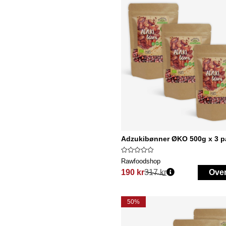
Adzukibønner ØKO 500g x 3 p
Rawfoodshop
190 kr
317 kr
Ove
Vanlig pris:
50%