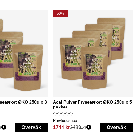
50%
ysetørket ØKO 250g x 3
Acai Pulver Frysetørket ØKO 250g x 5
pakker
Rawfoodshop
r
Overvåk
1744 kr
3489 kr
Overvåk
Vanlig pris: