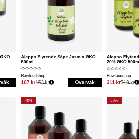
n ØKO
Aleppo Flytende Såpe Jasmin ØKO
Aleppo Flytend
500ml
20% ØKO 500ml
Rawfoodshop
Rawfoodshop
rvåk
107 kr
153 kr
Overvåk
311 kr
519 kr
Vanlig pris:
Vanlig pris:
40%
50%