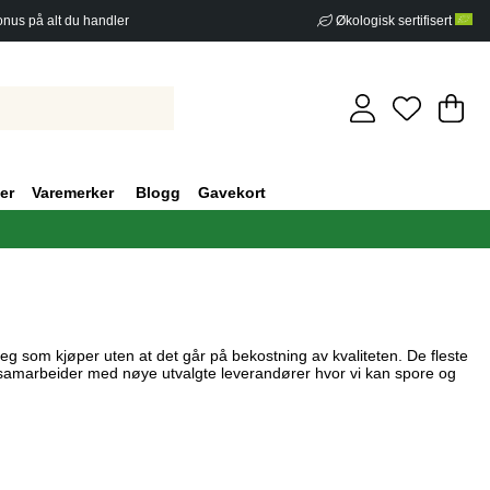
nus på alt du handler
Økologisk sertifisert
Ha
An
.
er
Varemerker
Blogg
Gavekort
eg som kjøper uten at det går på bekostning av kvaliteten. De fleste
g samarbeider med nøye utvalgte leverandører hvor vi kan spore og