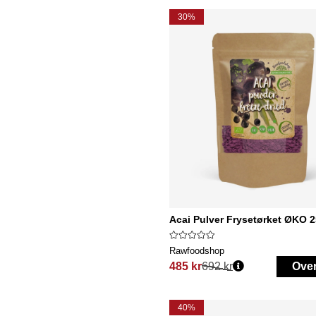
30%
Acai Pulver Frysetørket ØKO 
Rawfoodshop
485 kr
692 kr
Ove
Vanlig pris:
40%