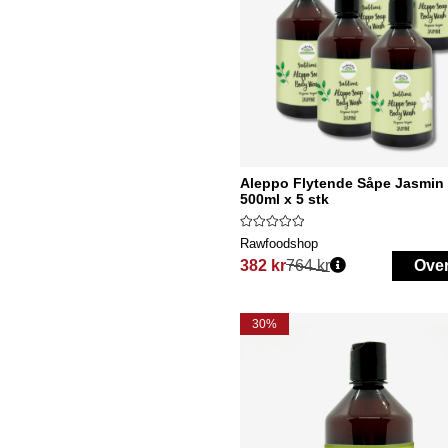
Aleppo Flytende Såpe Jasmi
500ml x 5 stk
Rawfoodshop
382 kr
764 kr
Ove
Vanlig pris:
30%