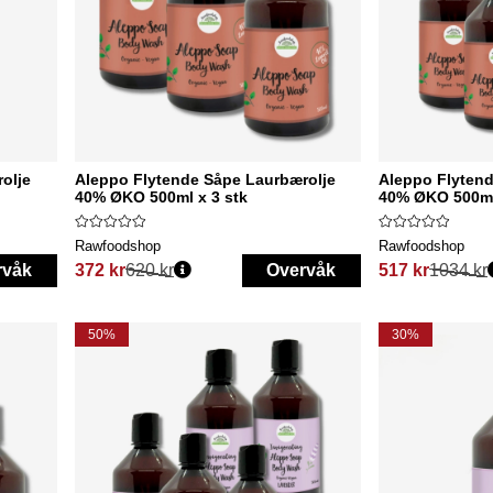
olje
Aleppo Flytende Såpe Laurbærolje
Aleppo Flytend
40% ØKO 500ml x 3 stk
40% ØKO 500ml
Rawfoodshop
Rawfoodshop
rvåk
372 kr
620 kr
Overvåk
517 kr
1034 kr
Vanlig pris:
Vanlig pris:
50%
30%