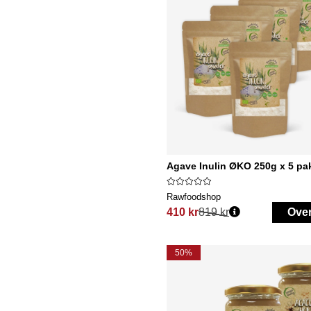
Agave Inulin ØKO 250g x 5 pa
Rawfoodshop
410 kr
819 kr
Ove
Vanlig pris:
50%