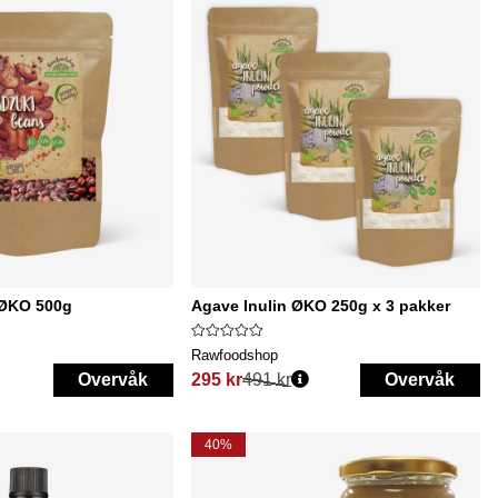
 ØKO 500g
Agave Inulin ØKO 250g x 3 pakker
Rawfoodshop
Overvåk
295 kr
491 kr
Overvåk
Vanlig pris:
40%