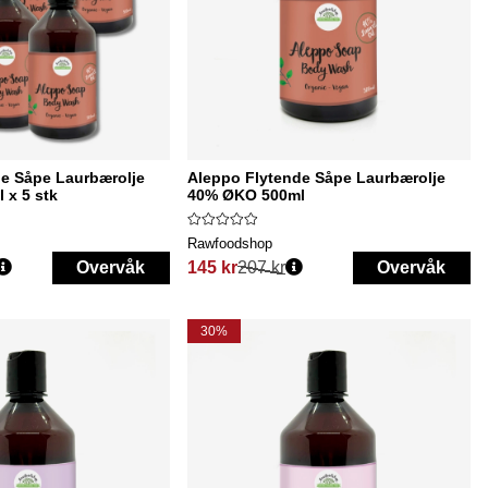
e Såpe Laurbærolje
Aleppo Flytende Såpe Laurbærolje
 x 5 stk
40% ØKO 500ml
Rawfoodshop
Overvåk
145 kr
207 kr
Overvåk
Vanlig pris:
30%