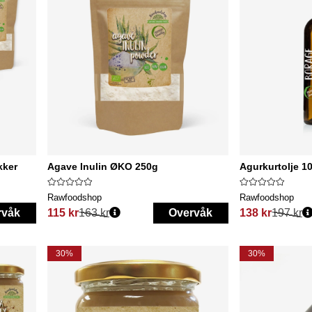
kker
Agave Inulin ØKO 250g
Agurkurtolje 1
Rawfoodshop
Rawfoodshop
rvåk
115 kr
163 kr
Overvåk
138 kr
197 kr
Vanlig pris:
Vanlig pris:
30%
30%