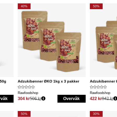
40%
50%
250g
Adzukibønner ØKO 1kg x 3 pakker
Adzukibønner 
Rawfoodshop
Rawfoodshop
rvåk
304 kr
506 kr
Overvåk
422 kr
842 kr
Vanlig pris:
Vanlig pris:
50%
30%