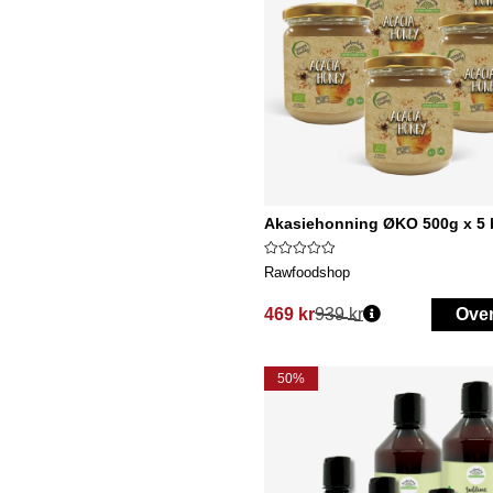
Akasiehonning ØKO 500g x 5 
Rawfoodshop
469 kr
939 kr
Ove
Vanlig pris:
50%