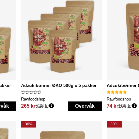
akker
Adzukibønner ØKO 500g x 5 pakker
Adzukibønner
Rawfoodshop
Rawfoodshop
rvåk
265 kr
528 kr
Overvåk
74 kr
106 kr
Vanlig pris:
Vanlig pris:
30%
30%