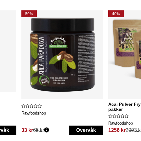
50%
40%
Acai Pulver Fr
pakker
Rawfoodshop
Rawfoodshop
rvåk
33 kr
65 kr
Overvåk
1256 kr
2093 k
Vanlig pris:
Vanlig pris: