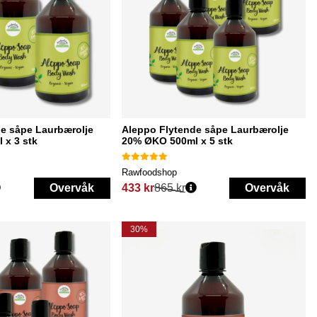
e såpe Laurbærolje
Aleppo Flytende såpe Laurbærolje
 x 3 stk
20% ØKO 500ml x 5 stk
Rawfoodshop
Overvåk
433 kr
865 kr
Overvåk
Vanlig pris:
30%