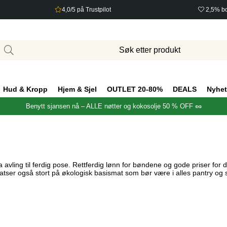
4,0/5 på Trustpilot
2,5% bo
Hud & Kropp
Hjem & Sjel
OUTLET 20-80%
DEALS
Nyhet
Benytt sjansen nå – ALLE nøtter og kokosolje 50 % OFF 🥜
ling til ferdig pose. Rettferdig lønn for bøndene og gode priser for d
 satser også stort på økologisk basismat som bør være i alles pantry o