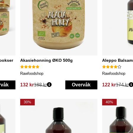
bokser
Akasiehonning ØKO 500g
Aleppo Balsam 
Rawfoodshop
Rawfoodshop
rvåk
132 kr
188 kr
Overvåk
122 kr
174 kr
Vanlig pris:
Vanlig pris:
30%
40%