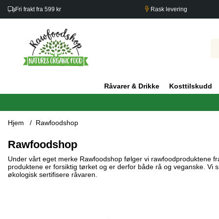
Fri frakt fra 599 kr
Rask levering
Råvarer & Drikke
Kosttilskudd
Hjem
Rawfoodshop
Rawfoodshop
Under vårt eget merke Rawfoodshop følger vi rawfoodproduktene fra av
produktene er forsiktig tørket og er derfor både rå og veganske. Vi
økologisk sertifisere råvaren.