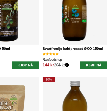
O 50ml
Svartfrøolje kaldpresset ØKO 150ml
Rawfoodshop
144 kr
206 kr
KJØP NÅ
KJØP NÅ
Vanlig pris:
30%