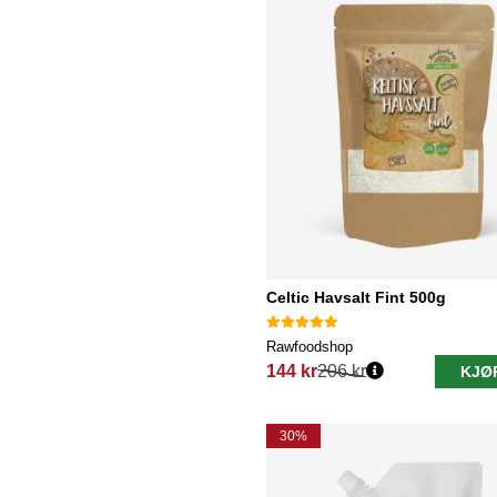
Celtic Havsalt Fint 500g
Rawfoodshop
144 kr
206 kr
KJØ
Vanlig pris:
30%