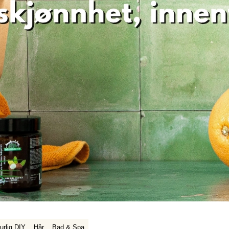
urlig DIY
Hår
Bad & Spa