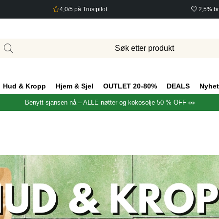
4,0/5 på Trustpilot
2,5% bo
Hud & Kropp
Hjem & Sjel
OUTLET 20-80%
DEALS
Nyhet
Benytt sjansen nå – ALLE nøtter og kokosolje 50 % OFF 🥜