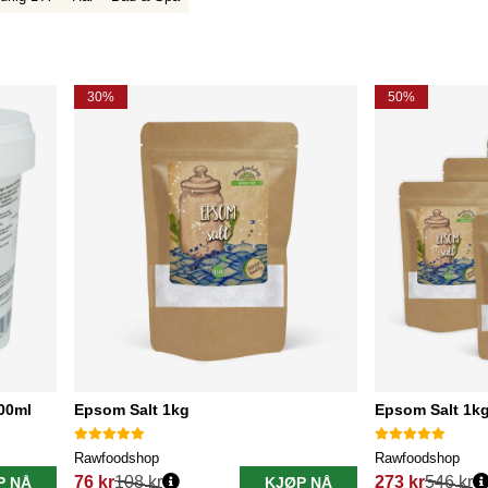
30%
50%
00ml
Epsom Salt 1kg
Epsom Salt 1kg
Rawfoodshop
Rawfoodshop
76 kr
108 kr
273 kr
546 kr
P NÅ
KJØP NÅ