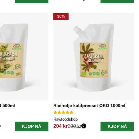
Vanlig pris:
30%
O 500ml
Ricinolje kaldpresset ØKO 1000ml
Rawfoodshop
204 kr
290 kr
KJØP NÅ
KJØP NÅ
Vanlig pris: