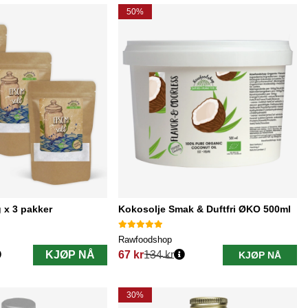
50%
 x 3 pakker
Kokosolje Smak & Duftfri ØKO 500ml
Rawfoodshop
KJØP NÅ
67 kr
134 kr
KJØP NÅ
Vanlig pris:
30%