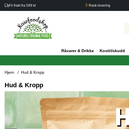
Fri frakt fra 599 kr
Rask levering
Råvarer & Drikke
Kosttilskudd
Hjem
Hud & Kropp
Hud & Kropp