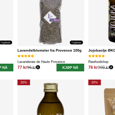
Utgående
Utgående
Lavendelblomster fra Provence 100g
Jojobaolje ØK
Lavanderaie de Haute Provence
Rawfoodshop
77 kr
96 kr
76 kr
109 kr
P NÅ
KJØP NÅ
Vanlig pris:
Vanlig pris:
30%
30%