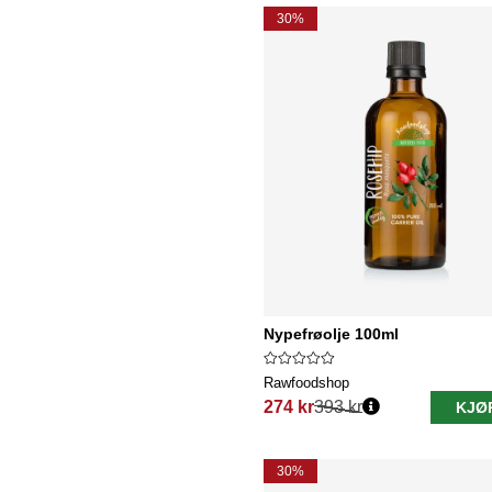
30%
Nypefrøolje 100ml
Rawfoodshop
274 kr
393 kr
KJØ
Vanlig pris:
30%