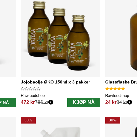
Jojobaolje ØKO 150ml x 3 pakker
Glassflaske Br
Rawfoodshop
Rawfoodshop
472 kr
786 kr
KJØP NÅ
24 kr
34 kr
P NÅ
Vanlig pris:
Vanlig pris:
30%
30%