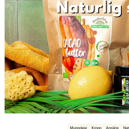
Munnpleie
Kropp
Ansikte
Nat