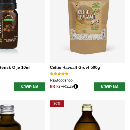
terisk Olje 10ml
Celtic Havsalt Grovt 500g
Rawfoodshop
93 kr
133 kr
KJØP NÅ
KJØP NÅ
Vanlig pris:
30%