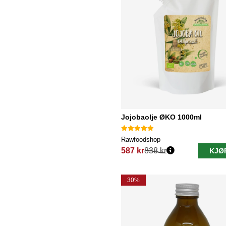
Jojobaolje ØKO 1000ml
Rawfoodshop
587 kr
838 kr
KJØ
Vanlig pris:
30%