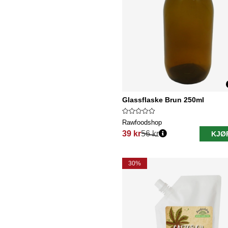
Glassflaske Brun 250ml
Rawfoodshop
39 kr
56 kr
KJØ
Vanlig pris:
30%