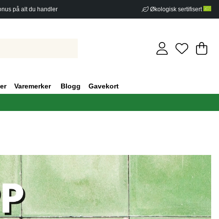
nus på alt du handler
Økologisk sertifisert
Ha
An
.
er
Varemerker
Blogg
Gavekort