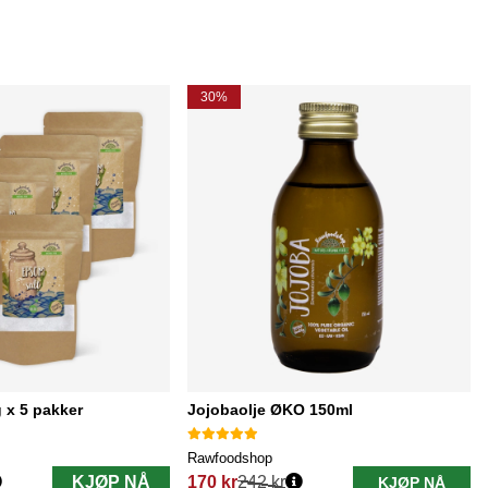
30%
 x 5 pakker
Jojobaolje ØKO 150ml
Rawfoodshop
KJØP NÅ
170 kr
242 kr
KJØP NÅ