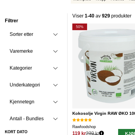
Viser
1-40
av
929
produkter
Filtrer
Produkter
50%
Sorter etter
Varemerke
Kategorier
Underkategori
Kjennetegn
Kokosolje Virgin RAW ØKO 10
Antall - Bundles
Rawfoodshop
KORT DATO
119 kr
239 kr
KJØ