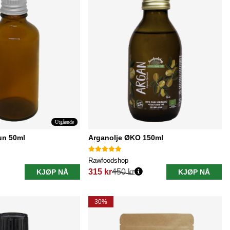
Utgående
un 50ml
Arganolje ØKO 150ml
Rawfoodshop
315 kr
450 kr
KJØP NÅ
KJØP NÅ
Vanlig pris:
30%