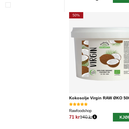
Vanlig pris:
50%
Kokosolje Virgin RAW ØKO 50
Rawfoodshop
71 kr
140 kr
KJØ
Vanlig pris: