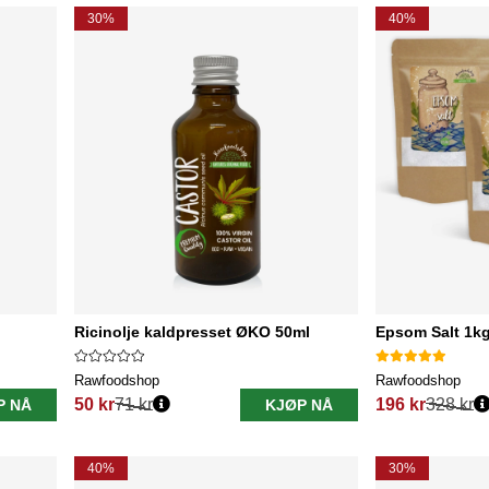
30%
40%
Ricinolje kaldpresset ØKO 50ml
Epsom Salt 1kg
Rawfoodshop
Rawfoodshop
50 kr
71 kr
196 kr
328 kr
P NÅ
KJØP NÅ
Vanlig pris:
Vanlig pris:
40%
30%