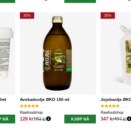
Vanlig pris:
Vanlig pris:
30%
30%
0ml
Avokadoolje ØKO 150 ml
Jojobaolje ØK
Rawfoodshop
Rawfoodshop
128 kr
183 kr
347 kr
497 kr
P NÅ
KJØP NÅ
Vanlig pris:
Vanlig pris: