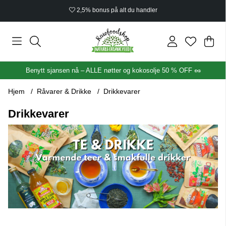
Økologisk sertifisert
Han
Anta
.
Benytt sjansen nå – ALLE nøtter og kokosolje 50 % OFF 🥜
Hjem
Råvarer & Drikke
Drikkevarer
Drikkevarer