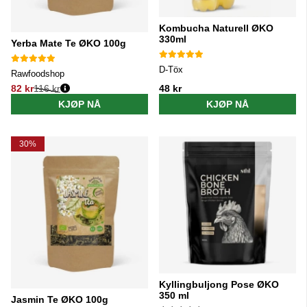
Kombucha Naturell ØKO
330ml
Yerba Mate Te ØKO 100g
D-Töx
Rawfoodshop
82 kr
116 kr
48 kr
Vanlig pris:
KJØP NÅ
KJØP NÅ
30%
Kyllingbuljong Pose ØKO
350 ml
Jasmin Te ØKO 100g