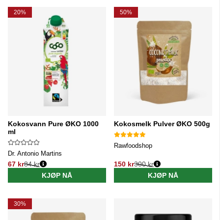
20%
50%
Kokosvann Pure ØKO 1000
Kokosmelk Pulver ØKO 500g
ml
Rawfoodshop
Dr. Antonio Martins
67 kr
84 kr
150 kr
300 kr
Vanlig pris:
Vanlig pris:
KJØP NÅ
KJØP NÅ
30%