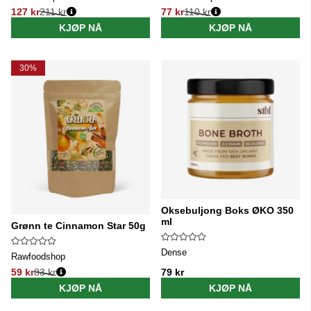
127 kr
211 kr
77 kr
110 kr
Vanlig pris:
Vanlig pris:
KJØP NÅ
KJØP NÅ
30%
Oksebuljong Boks ØKO 350
ml
Grønn te Cinnamon Star 50g
Dense
Rawfoodshop
59 kr
83 kr
79 kr
Vanlig pris:
KJØP NÅ
KJØP NÅ