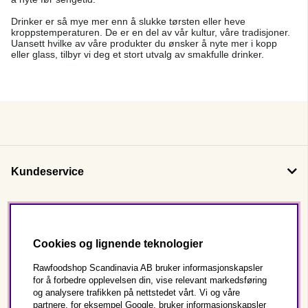
Drinker er så mye mer enn å slukke tørsten eller heve
kroppstemperaturen. De er en del av vår kultur, våre tradisjoner.
Uansett hvilke av våre produkter du ønsker å nyte mer i kopp
eller glass, tilbyr vi deg et stort utvalg av smakfulle drinker.
Kundeservice
Om oss
Cookies og lignende teknologier
Følg oss
Rawfoodshop Scandinavia AB bruker informasjonskapsler
for å forbedre opplevelsen din, vise relevant markedsføring
og analysere trafikken på nettstedet vårt. Vi og våre
Dette er Rawfoodshop
partnere, for eksempel Google, bruker informasjonskapsler