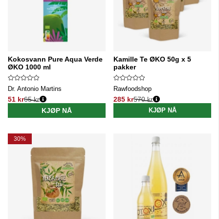
Kokosvann Pure Aqua Verde
Kamille Te ØKO 50g x 5
ØKO 1000 ml
pakker
Dr. Antonio Martins
Rawfoodshop
51 kr
65 kr
285 kr
570 kr
Vanlig pris:
Vanlig pris:
KJØP NÅ
KJØP NÅ
30%