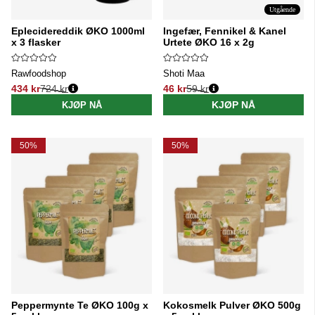
Utgående
Eplecidereddik ØKO 1000ml
Ingefær, Fennikel & Kanel
x 3 flasker
Urtete ØKO 16 x 2g
Rawfoodshop
Shoti Maa
434 kr
724 kr
46 kr
59 kr
Vanlig pris:
Vanlig pris:
KJØP NÅ
KJØP NÅ
50%
50%
Peppermynte Te ØKO 100g x
Kokosmelk Pulver ØKO 500g