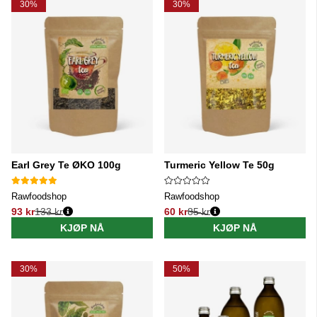
30%
30%
Earl Grey Te ØKO 100g
Turmeric Yellow Te 50g
Rawfoodshop
Rawfoodshop
93 kr
133 kr
60 kr
85 kr
Vanlig pris:
Vanlig pris:
KJØP NÅ
KJØP NÅ
30%
50%