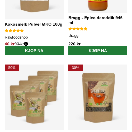
Bragg - Eplecidereddik 946
ml
Kokosmelk Pulver ØKO 100g
Bragg
Rawfoodshop
46 kr
93 kr
226 kr
Vanlig pris:
KJØP NÅ
KJØP NÅ
50%
30%