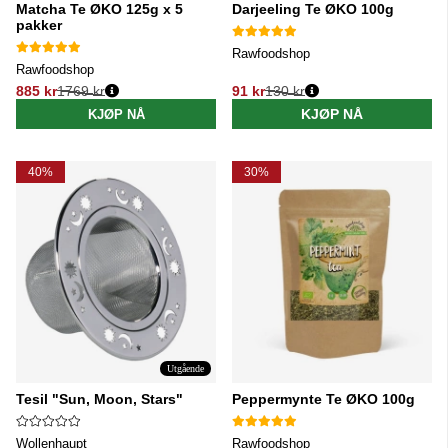
Matcha Te ØKO 125g x 5
Darjeeling Te ØKO 100g
pakker
Rawfoodshop
Rawfoodshop
885 kr
1769 kr
91 kr
130 kr
Vanlig pris:
Vanlig pris:
KJØP NÅ
KJØP NÅ
40%
30%
Utgående
Tesil "Sun, Moon, Stars"
Peppermynte Te ØKO 100g
Wollenhaupt
Rawfoodshop