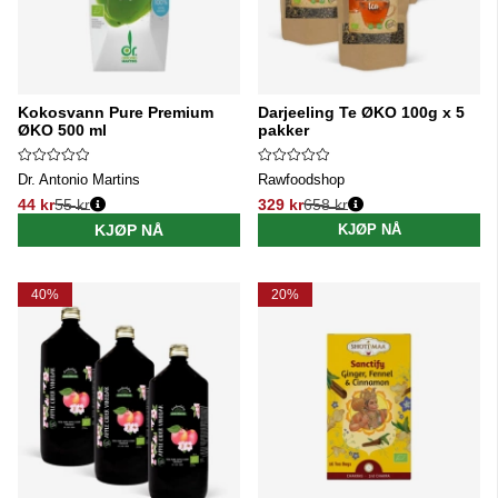
Kokosvann Pure Premium
Darjeeling Te ØKO 100g x 5
ØKO 500 ml
pakker
Dr. Antonio Martins
Rawfoodshop
44 kr
55 kr
329 kr
658 kr
Vanlig pris:
Vanlig pris:
KJØP NÅ
KJØP NÅ
40%
20%