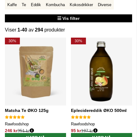
Kaffe
Te
Eddik
Kombucha
Kokosdrikker
Diverse
Vis filter
Viser
1-40
av
294
produkter
Produkter
30%
30%
Matcha Te ØKO 125g
Eplecidereddik ØKO 500ml
Rawfoodshop
Rawfoodshop
246 kr
351 kr
95 kr
137 kr
Vanlig pris:
Vanlig pris: