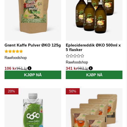
Grønt Kaffe Pulver ØKO 125g
Eplecidereddik ØKO 500ml x
5 flasker
Rawfoodshop
Rawfoodshop
106 kr
151 kr
341 kr
683 kr
Vanlig pris:
Vanlig pris:
KJØP NÅ
KJØP NÅ
20%
50%