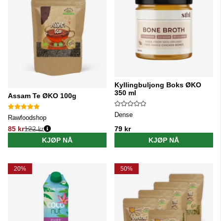
Kyllingbuljong Boks ØKO
350 ml
Assam Te ØKO 100g
Dense
Rawfoodshop
85 kr
122 kr
79 kr
Vanlig pris:
KJØP NÅ
KJØP NÅ
20%
50%