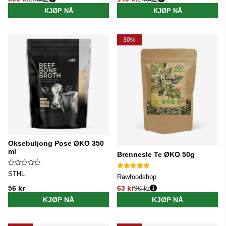
Vanlig pris:
Vanlig pris:
KJØP NÅ
KJØP NÅ
30%
Oksebuljong Pose ØKO 350
ml
Brennesle Te ØKO 50g
STHL
Rawfoodshop
56 kr
63 kr
90 kr
Vanlig pris:
KJØP NÅ
KJØP NÅ