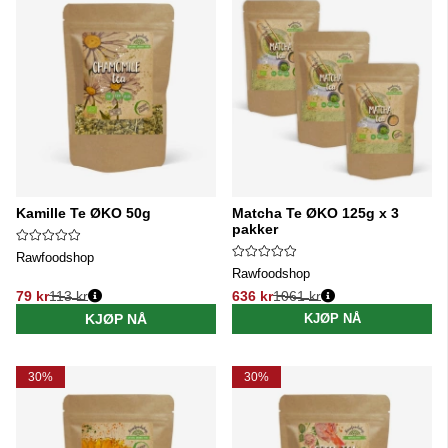
Kamille Te ØKO 50g
Matcha Te ØKO 125g x 3
pakker
Rawfoodshop
Rawfoodshop
79 kr
113 kr
636 kr
1061 kr
Vanlig pris:
Vanlig pris:
KJØP NÅ
KJØP NÅ
30%
30%