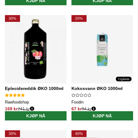
KJØP NÅ
KJØP NÅ
30%
20%
Utgående
Eplecidereddik ØKO 1000ml
Kokosvann ØKO 1000ml
Rawfoodshop
Foodin
169 kr
241 kr
67 kr
84 kr
Vanlig pris:
Vanlig pris:
KJØP NÅ
KJØP NÅ
30%
40%