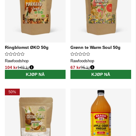
Ringblomst ØKO 50g
Grønn te Warm Soul 50g
Rawfoodshop
Rawfoodshop
104 kr
149 kr
67 kr
95 kr
Vanlig pris:
Vanlig pris:
KJØP NÅ
KJØP NÅ
50%