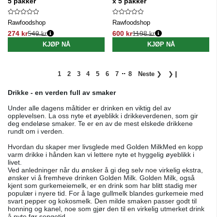
5 pakker
x 5 pakker
Rawfoodshop
Rawfoodshop
274 kr
549 kr
600 kr
1198 kr
Vanlig pris:
Vanlig pris:
KJØP NÅ
KJØP NÅ
..
1
2
3
4
5
6
7
8
Neste
❯
❯❙
Drikke - en verden full av smaker
Under alle dagens måltider er drinken en viktig del av
opplevelsen. La oss nyte et øyeblikk i drikkeverdenen, som gir
deg endeløse smaker. Te er en av de mest elskede drikkene
rundt om i verden.
Hvordan du skaper mer livsglede med Golden MilkMed en kopp
varm drikke i hånden kan vi lettere nyte et hyggelig øyeblikk i
livet.
Ved anledninger når du ønsker å gi deg selv noe virkelig ekstra,
ønsker vi å fremheve drinken Golden Milk. Golden Milk, også
kjent som gurkemeiemelk, er en drink som har blitt stadig mer
populær i nyere tid. For å lage gullmelk blandes gurkemeie med
svart pepper og kokosmelk. Den milde smaken passer godt til
honning og kanel, noe som gjør den til en virkelig utmerket drink
å nyte før sengetid.