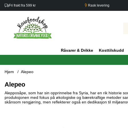
Fri frakt fra 599 kr
Rask levering
Råvarer & Drikke
Kosttilskudd
Hjem
Alepeo
Alepeo
Alepposåpe, som har sin opprinnelse fra Syria, har en rik historie 
produksjonen med fokus på økologiske og bærekraftige metoder samti
skånsom rengjøring, men reflekterer også en dedikasjon til miljøan