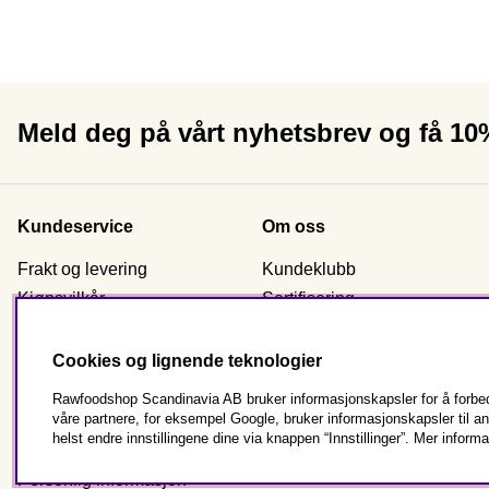
Meld deg på vårt nyhetsbrev og få 1
Kundeservice
Om oss
Frakt og levering
Kundeklubb
Kjøpsvilkår
Sertifisering
Reklamasjon & retur
Nyhetsbrev signup
Kontakt oss
Om Rawfoodshop
Cookies og lignende teknologier
Bestill som virksomhet
Butikkene våre
Rawfoodshop Scandinavia AB bruker informasjonskapsler for å forbedr
Vanlige spørsmål
våre partnere, for eksempel Google, bruker informasjonskapsler til 
helst endre innstillingene dine via knappen “Innstillinger”. Mer informa
Cookies
Personlig informasjon