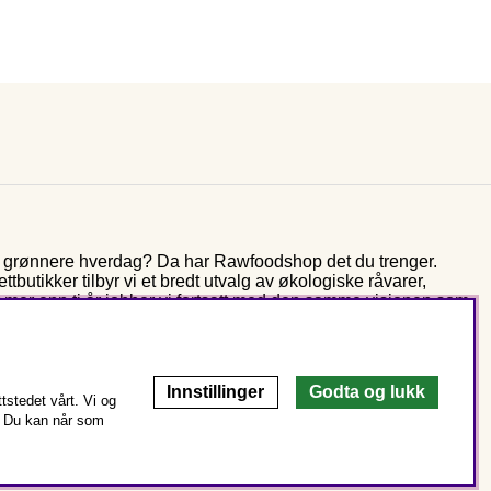
og grønnere hverdag? Da har Rawfoodshop det du trenger.
butikker tilbyr vi et bredt utvalg av økologiske råvarer,
r mer enn ti år jobber vi fortsatt med den samme visjonen som
rer fra naturens spiskammer – for bedre helse og miljø.
Innstillinger
Godta og lukk
stedet vårt. Vi og
Du kan når som