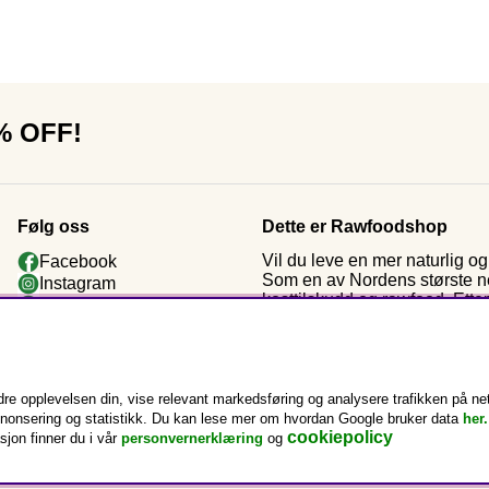
0% OFF!
Følg oss
Dette er Rawfoodshop
Vil du leve en mer naturlig 
Facebook
Som en av Nordens største nett
Instagram
kosttilskudd og rawfood. Ette
Youtube
da vi startet: økologiske råva
Nyhetsbrev
Kundeklubb
e opplevelsen din, vise relevant markedsføring og analysere trafikken på nett
annonsering og statistikk. Du kan lese mer om hvordan Google bruker data
her.
cookiepolicy
sjon finner du i vår
personvernerklæring
og