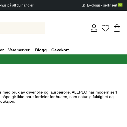
nus på alt du handler
Økologisk sertifisert
Ha
An
.
er
Varemerker
Blogg
Gavekort
der med bruk av olivenolje og laurbærolje. ALEPEO har modernisert
pe gir ikke bare fordeler for huden, som naturlig fuktighet og
oduksjon.