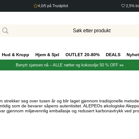
4,0/5 på Trustpilot
2,5% bo
Hud & Kropp
Hjem & Sjel
OUTLET 20-80%
DEALS
Nyhet
Benytt sjansen nå – ALLE nøtter og kokosolje 50 % OFF 🥜
som strekker seg over tusen år og blir laget gjennom tradisjonelle meto
dig som de bevarer såpens autentisitet. ALEPEOs økologiske Aleppo-så
svar gjennom miljøvennlig emballasje og redusert karbonavtrykk ved pr