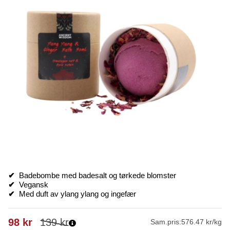
✔
Badebombe med badesalt og tørkede blomster
✔
Vegansk
✔
Med duft av ylang ylang og ingefær
98
kr
139
kr
Sam.pris:
576.47 kr/kg