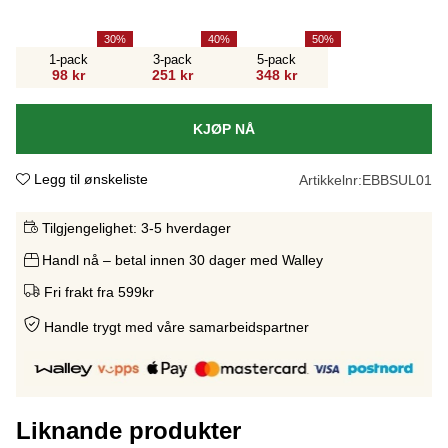
30
40
50
1-pack
3-pack
5-pack
98 kr
251 kr
348 kr
KJØP NÅ
Legg til ønskeliste
Artikkelnr:
EBBSUL01
Tilgjengelighet:
3-5 hverdager
Handl nå – betal innen 30 dager med Walley
Fri frakt fra 599kr
Handle trygt med våre samarbeidspartne
r
Liknande produkter