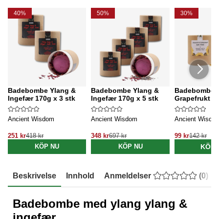
40%
50%
30%
Badebombe Ylang &
Badebombe Ylang &
Badebombe K
Ingefær 170g x 3 stk
Ingefær 170g x 5 stk
Grapefrukt 1
Ancient Wisdom
Ancient Wisdom
Ancient Wisdo
251 kr
418 kr
348 kr
697 kr
99 kr
142 kr
KÖP 
KÖP NU
KÖP NU
Beskrivelse
Innhold
Anmeldelser
(
0
)
Badebombe med ylang ylang &
ingefær