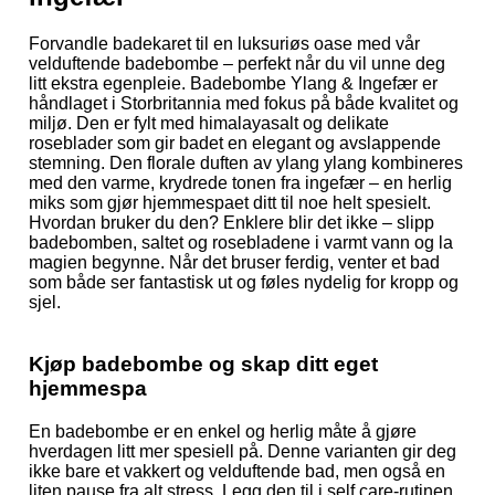
Forvandle badekaret til en luksuriøs oase med vår
velduftende badebombe – perfekt når du vil unne deg
litt ekstra egenpleie. Badebombe Ylang & Ingefær er
håndlaget i Storbritannia med fokus på både kvalitet og
miljø. Den er fylt med himalayasalt og delikate
roseblader som gir badet en elegant og avslappende
stemning. Den florale duften av ylang ylang kombineres
med den varme, krydrede tonen fra ingefær – en herlig
miks som gjør hjemmespaet ditt til noe helt spesielt.
Hvordan bruker du den? Enklere blir det ikke – slipp
badebomben, saltet og rosebladene i varmt vann og la
magien begynne. Når det bruser ferdig, venter et bad
som både ser fantastisk ut og føles nydelig for kropp og
sjel.
Kjøp badebombe og skap ditt eget
hjemmespa
En badebombe er en enkel og herlig måte å gjøre
hverdagen litt mer spesiell på. Denne varianten gir deg
ikke bare et vakkert og velduftende bad, men også en
liten pause fra alt stress. Legg den til i self care-rutinen