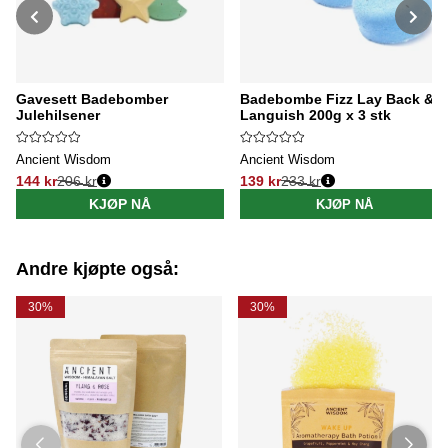
Gavesett Badebomber
Badebombe Fizz Lay Back &
Julehilsener
Languish 200g x 3 stk
Ancient Wisdom
Ancient Wisdom
144 kr
206 kr
139 kr
233 kr
Vanlig pris:
Vanlig pris:
KJØP NÅ
KJØP NÅ
Andre kjøpte også:
30%
30%