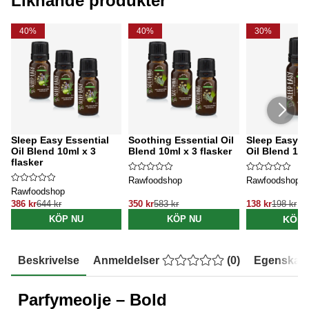
Liknande produkter
40%
40%
30%
Sleep Easy Essential
Soothing Essential Oil
Sleep Easy E
Oil Blend 10ml x 3
Blend 10ml x 3 flasker
Oil Blend 10
flasker
Rawfoodshop
Rawfoodshop
Rawfoodshop
386 kr
644 kr
350 kr
583 kr
138 kr
198 kr
KÖP 
KÖP NU
KÖP NU
Beskrivelse
Anmeldelser
(
0
)
Egenskap
Parfymeolje – Bold