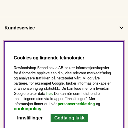
Kundeservice
Om oss
Cookies og lignende teknologier
Følg oss
Rawfoodshop Scandinavia AB bruker informasjonskapsler
for å forbedre opplevelsen din, vise relevant markedsføring
og analysere trafikken på nettstedet vårt. Vi og våre
Dette er Rawfoodshop
partnere, for eksempel Google, bruker informasjonskapsler
til annonsering og statistikk. Du kan lese mer om hvordan
Norge
Google bruker data
her.
Du kan når som helst endre
innstillingene dine via knappen “Innstillinger”. Mer
informasjon finner du i vår
personvernerklæring
og
cookiepolicy
Innstillinger
Godta og lukk
Copyright © 2025 Rawfoodshop Scandinavia AB