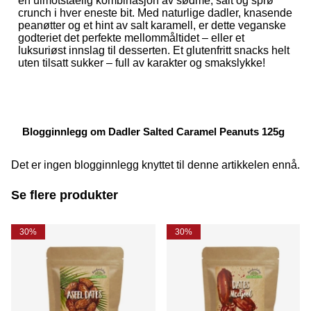
en uimotståelig kombinasjon av sødme, salt og sprø
crunch i hver eneste bit. Med naturlige dadler, knasende
peanøtter og et hint av salt karamell, er dette veganske
godteriet det perfekte mellommåltidet – eller et
luksuriøst innslag til desserten. Et glutenfritt snacks helt
uten tilsatt sukker – full av karakter og smakslykke!
Blogginnlegg om Dadler Salted Caramel Peanuts 125g
Det er ingen blogginnlegg knyttet til denne artikkelen ennå.
Se flere produkter
30%
30%