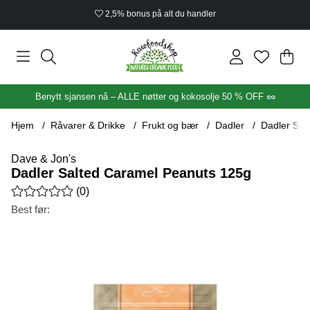
Økologisk sertifisert
Han
Anta
.
Benytt sjansen nå – ALLE nøtter og kokosolje 50 % OFF 🥜
Hjem
Råvarer & Drikke
Frukt og bær
Dadler
Dadler Sal
Dave & Jon's
Dadler Salted Caramel Peanuts 125g
Gjennomsnittlig rangering 0 av 5 Antall vurderinger 0
(
0
)
Best før:
Produktbilder Dadler Salted Caramel Peanuts 125g