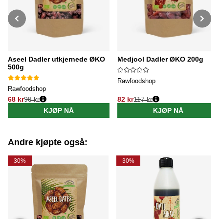
Aseel Dadler utkjernede ØKO
Medjool Dadler ØKO 200g
500g
Rawfoodshop
Rawfoodshop
68 kr
98 kr
82 kr
117 kr
Vanlig pris:
Vanlig pris:
KJØP NÅ
KJØP NÅ
Andre kjøpte også:
30%
30%