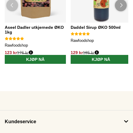
Aseel Dadler utkjernede ØKO
Daddel Sirup ØKO 500ml
1kg
Rawfoodshop
Rawfoodshop
123 kr
176 kr
129 kr
185 kr
KJØP NÅ
KJØP NÅ
Kundeservice