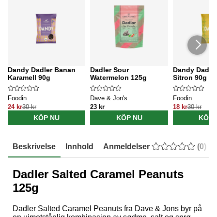
Dandy Dadler Banan
Dadler Sour
Dandy Dadler
Karamell 90g
Watermelon 125g
Sitron 90g
Foodin
Dave & Jon's
Foodin
24 kr
30 kr
23 kr
18 kr
30 kr
KÖP NU
KÖP NU
KÖP 
Beskrivelse
Innhold
Anmeldelser
(
0
)
Dadler Salted Caramel Peanuts
125g
Dadler Salted Caramel Peanuts fra Dave & Jons byr på