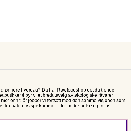
og grønnere hverdag? Da har Rawfoodshop det du trenger.
butikker tilbyr vi et bredt utvalg av økologiske råvarer,
r mer enn ti år jobber vi fortsatt med den samme visjonen som
rer fra naturens spiskammer – for bedre helse og miljø.