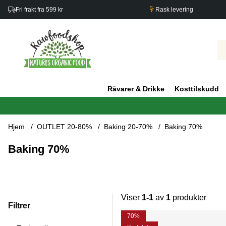
Fri frakt fra 599 kr
Rask levering
Råvarer & Drikke
Kosttilskudd
Hjem
OUTLET 20-80%
Baking 20-70%
Baking 70%
Baking 70%
Viser
1-1
av
1
produkter
Filtrer
Produkter
70%