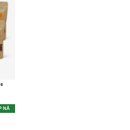
 6
P NÅ