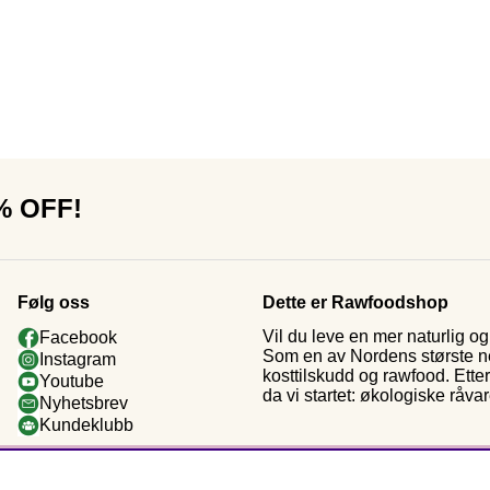
0% OFF!
Følg oss
Dette er Rawfoodshop
Vil du leve en mer naturlig 
Facebook
Som en av Nordens største nett
Instagram
kosttilskudd og rawfood. Ette
Youtube
da vi startet: økologiske råva
Nyhetsbrev
Kundeklubb