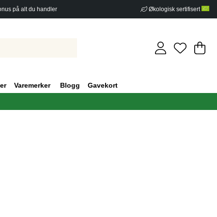
nus på alt du handler
Økologisk sertifisert
Ha
An
.
er
Varemerker
Blogg
Gavekort