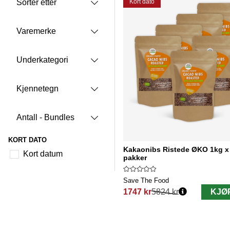
Kort dato
Sorter etter
Varemerke
Underkategori
Kjennetegn
Antall - Bundles
KORT DATO
Kakaonibs Ristede ØKO 1kg x
Kort datum
pakker
Save The Food
1747 kr
5824 kr
KJØ
Vanlig pris: