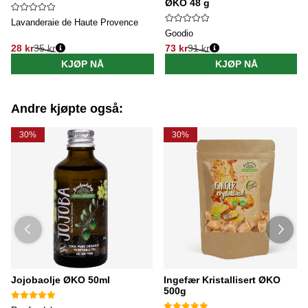
ØKO 48 g
Lavanderaie de Haute Provence
Goodio
28 kr
35 kr
73 kr
91 kr
Vanlig pris:
Vanlig pris:
KJØP NÅ
KJØP NÅ
Andre kjøpte også:
30%
30%
Jojobaolje ØKO 50ml
Ingefær Kristallisert ØKO
500g