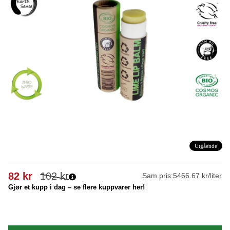
Utgående
82
kr
102
kr
Sam.pris:
5466.67 kr/liter
Gjør et kupp i dag – se flere kuppvarer her!