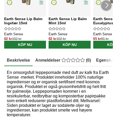
Earth Sense Lip Balm
Earth Sense Lip Balm
Earth Sense 
Ingefær 15ml
Mint 15ml
Eucalyptus 1
Earth Sense
Earth Sense
Earth Sense
82 kr
102 kr
82 kr
102 kr
65 kr
81 kr
KÖP NU
KÖP NU
KÖP 
Beskrivelse
Anmeldelser
(
0
)
Egenskap
En omsorgsfull leppepomade med duft av kalk fra Earth
Sense -merket. Produktet inneholder 100% naturlige
ingredienser og er organisk sertifisert med kosmos
organisk. Produktet er også grusomhetsfritt og helt fritt
for palmeolje. Leppepomaden kommer i en
resirkulerbar, nedbrytbar og komposterbar papirpakke
som enkelt reduserer plastforbruket ditt. Meltvarsel:
Siden produktet er laget av sodalerte oljer og
ingredienser, kan produktet smelte ved høyere
temperaturer.