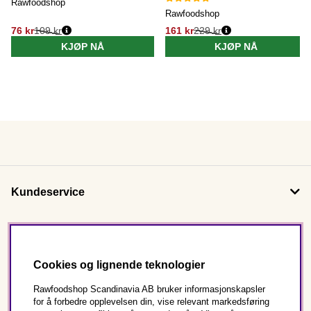
Rawfoodshop
Rawfoodshop
76 kr
109 kr
161 kr
229 kr
KJØP NÅ
KJØP NÅ
Kundeservice
Om oss
Cookies og lignende teknologier
Følg oss
Rawfoodshop Scandinavia AB bruker informasjonskapsler
for å forbedre opplevelsen din, vise relevant markedsføring