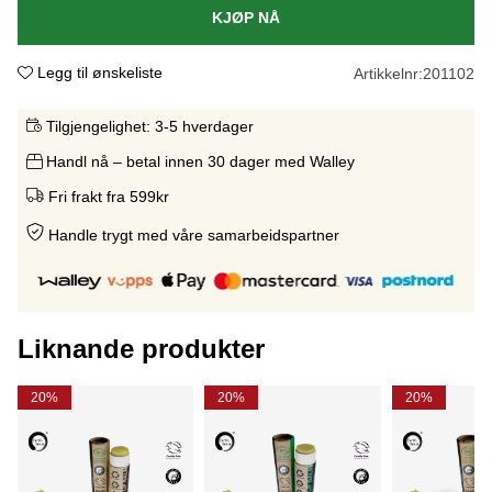
KJØP NÅ
Legg til ønskeliste
Artikkelnr:
201102
Tilgjengelighet:
3-5 hverdager
Handl nå – betal innen 30 dager med Walley
Fri frakt fra 599kr
Handle trygt med våre samarbeidspartne
r
Liknande produkter
20%
20%
20%