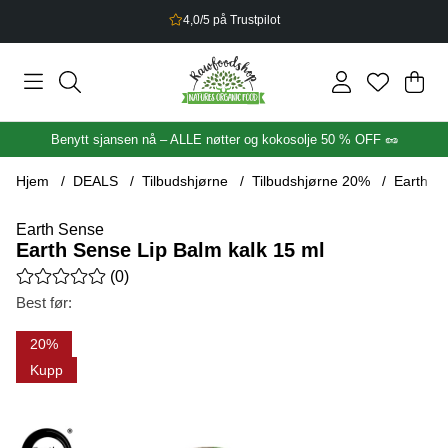
4,0/5 på Trustpilot
Han
Anta
.
Benytt sjansen nå – ALLE nøtter og kokosolje 50 % OFF 🥜
Hjem
DEALS
Tilbudshjørne
Tilbudshjørne 20%
Earth Se
Earth Sense
Earth Sense Lip Balm kalk 15 ml
Gjennomsnittlig rangering 0 av 5 Antall vurderinger 0
(
0
)
Best før:
Produktbilder Earth Sense Lip Balm kalk 15 ml
20
Kupp