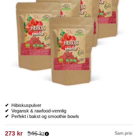
✔
Hibiskuspulver
✔
Vegansk & rawfood-vennlig
✔
Perfekt i bakst og smoothie bowls
273
kr
546
kr
Sam.pris: