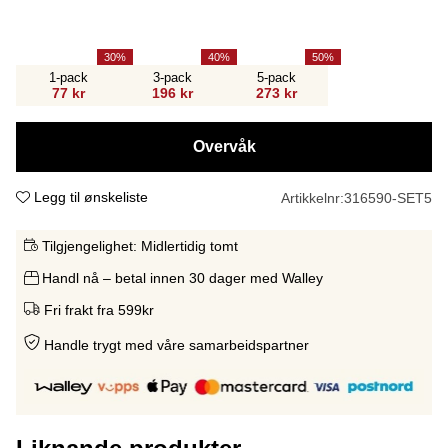
30
40
50
1-pack
3-pack
5-pack
77 kr
196 kr
273 kr
Overvåk
Legg til ønskeliste
Artikkelnr:
316590-SET5
Tilgjengelighet:
Midlertidig tomt
Handl nå – betal innen 30 dager med Walley
Fri frakt fra 599kr
Handle trygt med våre samarbeidspartne
r