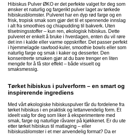
Hibiskus Pulver ØKO er det perfekte valget for deg som
ønsker et naturlig og fargerikt pulver laget av tørkede
hibiskusblomster. Pulveret har en dyp rød farge og en
frisk, tropisk smak som gjør det til et spennende innslag
i alt fra smoothies og chiapudding til bakverk. Uten
tilsetningsstoffer – kun ren, økologisk hibiskus. Dette
pulveret er enkelt å bruke i hverdagen, enten du vil røre
det inn i kalde eller varme oppskrifter. Det passer perfekt
i hjemmelagde rawfood-kuler, smoothie bowls eller som
naturlig farge og smak i kaker og desserter. Den
konsentrerte smaken gjør at du bare trenger en liten
mengde for å få stor effekt – både visuelt og
smaksmessig.
Tørket hibiskus i pulverform – en smart og
inspirerende ingrediens
Med vårt økologiske hibiskuspulver får du fordelene fra
tørket hibiskus i en praktisk og lettanvendelig form. Et
ideelt valg for deg som liker å eksperimentere med
smak, farge og naturlige råvarer på kjøkkenet. Er du ute
etter tørket hibiskus til matlaging – eller
hibiskusblomster i et mer anvendelig format? Da er