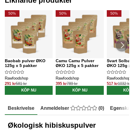
Liknande produkter
50%
50%
50%
Baobab pulver ØKO
Camu Camu Pulver
Svart Solbær
125g x 5 pakker
ØKO 125g x 5 pakker
ØKO 125g x 5
Rawfoodshop
Rawfoodshop
Rawfoodshop
291 kr
581 kr
395 kr
789 kr
517 kr
1032 kr
KÖP NU
KÖP NU
KÖP 
Beskrivelse
Anmeldelser
(
0
)
Egenskap
Økologisk hibiskuspulver