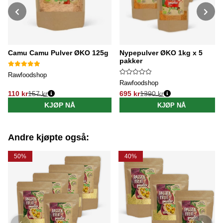
Camu Camu Pulver ØKO 125g
Nypepulver ØKO 1kg x 5
pakker
Rawfoodshop
Rawfoodshop
110 kr
157 kr
695 kr
1390 kr
Vanlig pris:
Vanlig pris:
KJØP NÅ
KJØP NÅ
Andre kjøpte også:
50%
40%