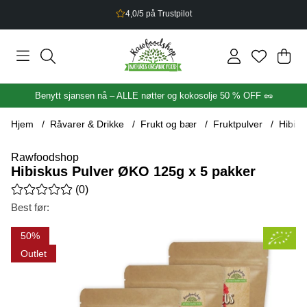
2,5% bonus på alt du handler
Han
Anta
.
Benytt sjansen nå – ALLE nøtter og kokosolje 50 % OFF 🥜
Hjem
Råvarer & Drikke
Frukt og bær
Fruktpulver
Hibisk
Rawfoodshop
Hibiskus Pulver ØKO 125g x 5 pakker
Gjennomsnittlig rangering 0 av 5 Antall vurderinger 0
(
0
)
Best før:
Produktbilder Hibiskus Pulver ØKO 125g x 5 pakker
50
Outlet