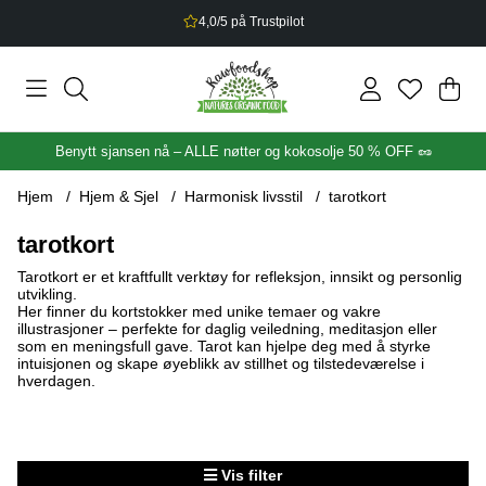
4,0/5 på Trustpilot
Han
Anta
.
Benytt sjansen nå – ALLE nøtter og kokosolje 50 % OFF 🥜
Hjem
Hjem & Sjel
Harmonisk livsstil
tarotkort
tarotkort
Tarotkort er et kraftfullt verktøy for refleksjon, innsikt og personlig
utvikling.
Her finner du kortstokker med unike temaer og vakre
illustrasjoner – perfekte for daglig veiledning, meditasjon eller
som en meningsfull gave. Tarot kan hjelpe deg med å styrke
intuisjonen og skape øyeblikk av stillhet og tilstedeværelse i
hverdagen.
Vis filter