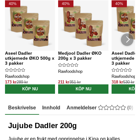
40%
40%
40%
Aseel Dadler
Medjool Dadler ØKO
Aseel Dadler
utkjernede ØKO 500g x
200g x 3 pakker
utkjernede Ø
3 pakker
3 pakker
Rawfoodshop
Rawfoodshop
Rawfoodshop
173 kr
289 kr
211 kr
351 kr
318 kr
530 kr
KÖP NU
KÖP NU
KÖP 
Beskrivelse
Innhold
Anmeldelser
(
0
)
Jujube Dadler 200g
Jujube er en frukt med opprinnelse i Kina og kalles