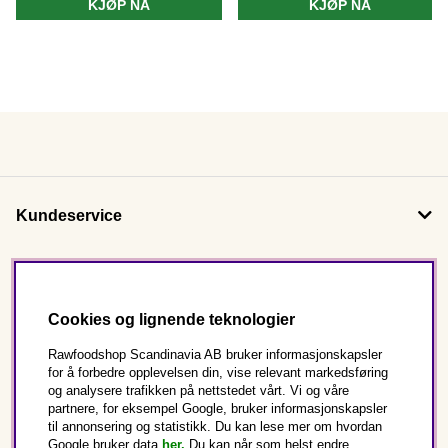
KJØP NÅ
KJØP NÅ
Kundeservice
Om oss
Cookies og lignende teknologier
Følg oss
Rawfoodshop Scandinavia AB bruker informasjonskapsler
for å forbedre opplevelsen din, vise relevant markedsføring
og analysere trafikken på nettstedet vårt. Vi og våre
Dette er Rawfoodshop
partnere, for eksempel Google, bruker informasjonskapsler
til annonsering og statistikk. Du kan lese mer om hvordan
Norge
Google bruker data
her.
Du kan når som helst endre