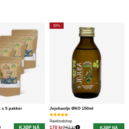
30%
 x 5 pakker
Jojobaolje ØKO 150ml
Rawfoodshop
KJØP NÅ
170 kr
242 kr
KJØP NÅ