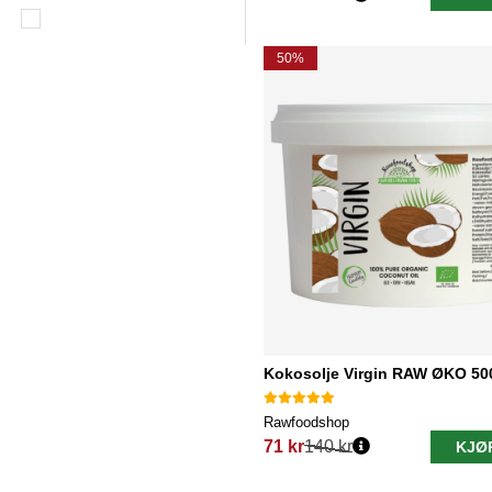
Vanlig pris:
50%
Kokosolje Virgin RAW ØKO 50
Rawfoodshop
71 kr
140 kr
KJØ
Vanlig pris: