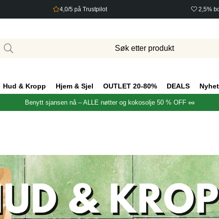
4,0/5 på Trustpilot
2,5% bo
Hud & Kropp
Hjem & Sjel
OUTLET 20-80%
DEALS
Nyhet
Benytt sjansen nå – ALLE nøtter og kokosolje 50 % OFF 🥜