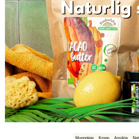
Munnpleie
Kropp
Ansikte
Nat