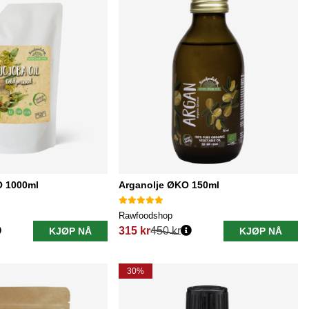
O 1000ml
Arganolje ØKO 150ml
Rawfoodshop
315 kr
450 kr
KJØP NÅ
KJØP NÅ
Vanlig pris:
30%