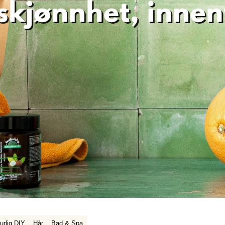
urlig DIY
Hår
Bad & Spa