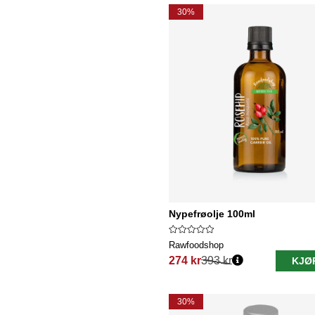
30%
Nypefrøolje 100ml
Rawfoodshop
274 kr
393 kr
KJØ
Vanlig pris:
30%