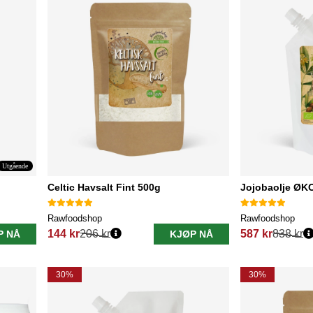
Utgående
Celtic Havsalt Fint 500g
Jojobaolje ØK
Rawfoodshop
Rawfoodshop
144 kr
206 kr
587 kr
838 kr
P NÅ
KJØP NÅ
Vanlig pris:
Vanlig pris:
30%
30%