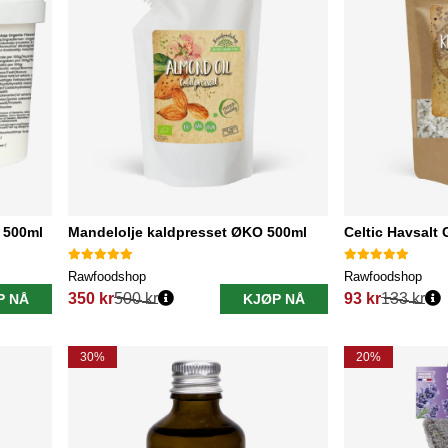
 500ml
Mandelolje kaldpresset ØKO 500ml
Celtic Havsalt 
Rawfoodshop
Rawfoodshop
350 kr
500 kr
93 kr
133 kr
P NÅ
KJØP NÅ
Vanlig pris:
Vanlig pris:
30%
20%