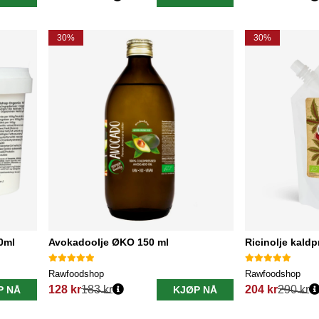
Vanlig pris:
Vanlig pris:
30%
30%
0ml
Avokadoolje ØKO 150 ml
Ricinolje kald
Rawfoodshop
Rawfoodshop
128 kr
183 kr
204 kr
290 kr
P NÅ
KJØP NÅ
Vanlig pris:
Vanlig pris: