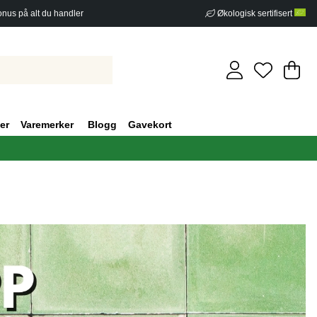
nus på alt du handler
Økologisk sertifisert
Ha
An
.
er
Varemerker
Blogg
Gavekort