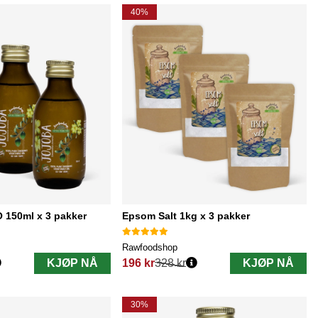
40%
 150ml x 3 pakker
Epsom Salt 1kg x 3 pakker
Rawfoodshop
KJØP NÅ
196 kr
328 kr
KJØP NÅ
Vanlig pris:
30%