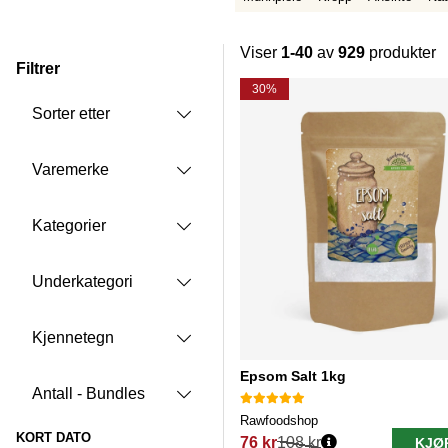
Viser
1-40
av
929
produkter
Filtrer
Produkter
30%
Sorter etter
Varemerke
Kategorier
Underkategori
Kjennetegn
Epsom Salt 1kg
Antall - Bundles
Rawfoodshop
KORT DATO
76 kr
108 kr
KJØ