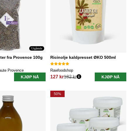
Utgående
er fra Provence 100g
Ricinolje kaldpresset ØKO 500ml
aute Provence
Rawfoodshop
127 kr
182 kr
KJØP NÅ
KJØP NÅ
Vanlig pris:
50%