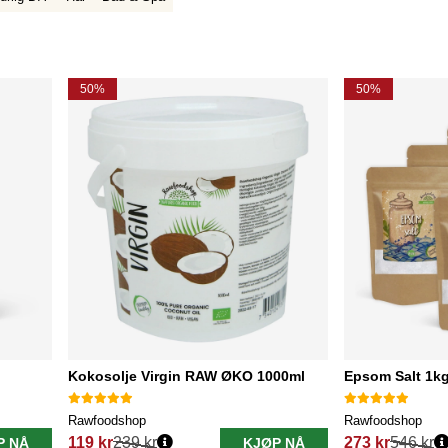
50%
50%
Kokosolje Virgin RAW ØKO 1000ml
Epsom Salt 1kg
Rawfoodshop
Rawfoodshop
119 kr
239 kr
273 kr
546 kr
P NÅ
KJØP NÅ