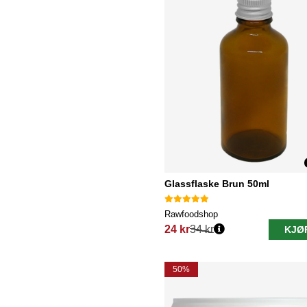
Glassflaske Brun 50ml
Rawfoodshop
24 kr
34 kr
KJØ
Vanlig pris:
50%