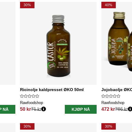
30%
40%
Ricinolje kaldpresset ØKO 50ml
Jojobaolje ØKO
Rawfoodshop
Rawfoodshop
50 kr
71 kr
472 kr
786 kr
P NÅ
KJØP NÅ
Vanlig pris:
Vanlig pris:
30%
30%