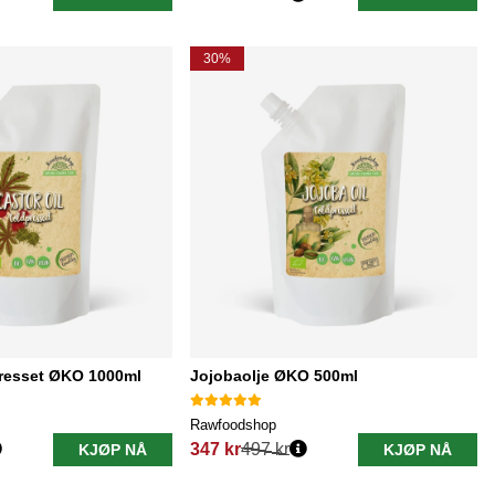
Vanlig pris:
30%
presset ØKO 1000ml
Jojobaolje ØKO 500ml
Rawfoodshop
347 kr
497 kr
KJØP NÅ
KJØP NÅ
Vanlig pris: