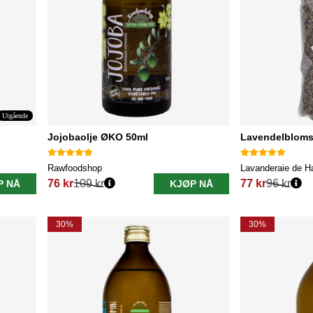
Utgående
Jojobaolje ØKO 50ml
Lavendelblomst
Rawfoodshop
Lavanderaie de H
76 kr
109 kr
77 kr
96 kr
P NÅ
KJØP NÅ
Vanlig pris:
Vanlig pris:
30%
30%