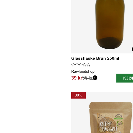
Glassflaske Brun 250ml
Rawfoodshop
39 kr
56 kr
KJØ
Vanlig pris:
30%