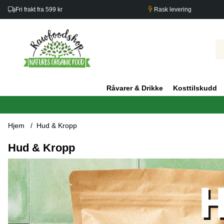
Fri frakt fra 599 kr
Rask levering
Råvarer & Drikke
Kosttilskudd
Hjem
Hud & Kropp
Hud & Kropp