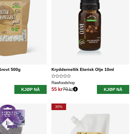
Grovt 500g
Kryddernellik Eterisk Olje 10ml
Rawfoodshop
55 kr
79 kr
KJØP NÅ
KJØP NÅ
Vanlig pris:
30%