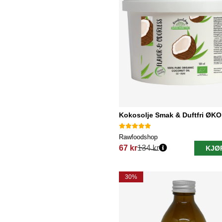
Kokosolje Smak & Duftfri ØKO
Rawfoodshop
67 kr
134 kr
KJØ
Vanlig pris:
30%