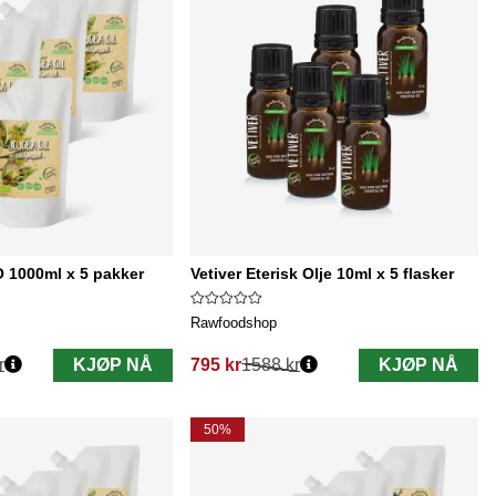
 1000ml x 5 pakker
Vetiver Eterisk Olje 10ml x 5 flasker
Rawfoodshop
r
KJØP NÅ
795 kr
1588 kr
KJØP NÅ
Vanlig pris:
50%