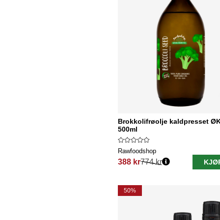
Brokkolifrøolje kaldpresset Ø
500ml
Rawfoodshop
388 kr
774 kr
KJØ
Vanlig pris:
50%