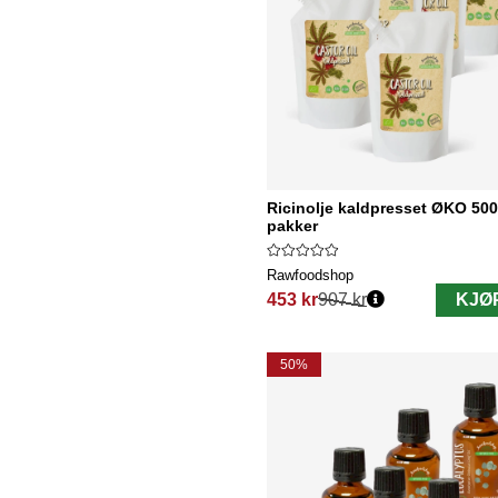
Ricinolje kaldpresset ØKO 500
pakker
Rawfoodshop
453 kr
907 kr
KJØ
Vanlig pris:
50%