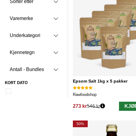
Sorter etter
Varemerke
Underkategori
Kjennetegn
Antall - Bundles
Epsom Salt 1kg x 5 pakker
KORT DATO
Rawfoodshop
273 kr
546 kr
KJØ
Vanlig pris:
50%