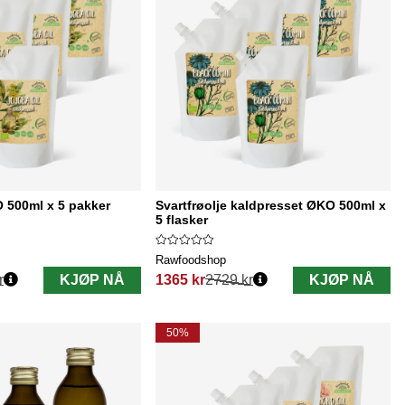
 500ml x 5 pakker
Svartfrøolje kaldpresset ØKO 500ml x
5 flasker
Rawfoodshop
r
KJØP NÅ
1365 kr
2729 kr
KJØP NÅ
Vanlig pris:
50%