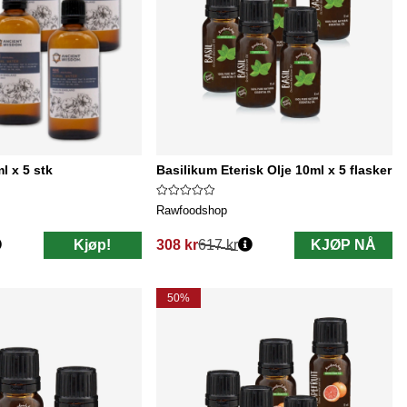
 x 5 stk
Basilikum Eterisk Olje 10ml x 5 flasker
Rawfoodshop
Kjøp!
308 kr
617 kr
KJØP NÅ
Vanlig pris:
50%