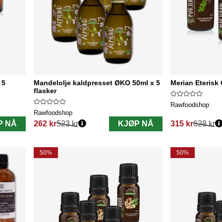
 5
Mandelolje kaldpresset ØKO 50ml x 5
Merian Eterisk 
flasker
Rawfoodshop
Rawfoodshop
P NÅ
262 kr
523 kr
KJØP NÅ
315 kr
628 kr
Vanlig pris:
Vanlig pris:
50%
50%