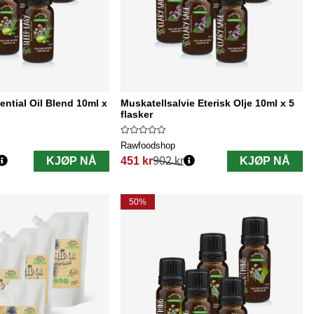
ential Oil Blend 10ml x
Muskatellsalvie Eterisk Olje 10ml x 5
flasker
Rawfoodshop
KJØP NÅ
451 kr
902 kr
KJØP NÅ
Vanlig pris:
50%