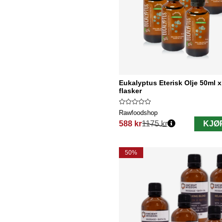
Eukalyptus Eterisk Olje 50ml x
flasker
Rawfoodshop
588 kr
1175 kr
KJØ
Vanlig pris:
50%