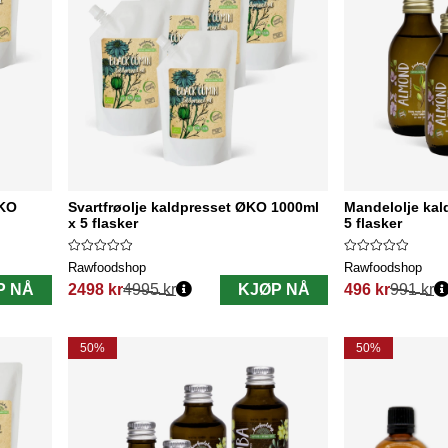
ØKO
Svartfrøolje kaldpresset ØKO 1000ml
Mandelolje kal
x 5 flasker
5 flasker
Rawfoodshop
Rawfoodshop
P NÅ
2498 kr
4995 kr
KJØP NÅ
496 kr
991 kr
Vanlig pris:
Vanlig pris:
50%
50%