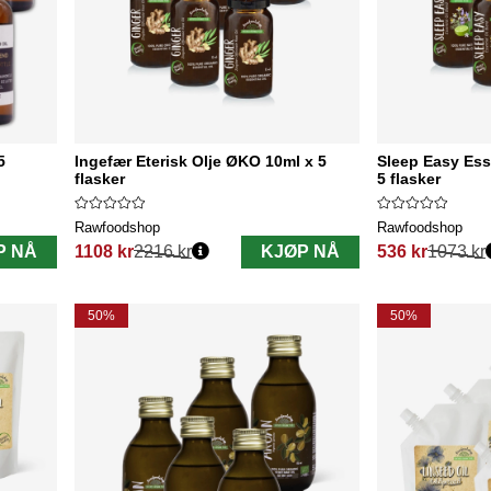
5
Ingefær Eterisk Olje ØKO 10ml x 5
Sleep Easy Ess
flasker
5 flasker
Rawfoodshop
Rawfoodshop
P NÅ
1108 kr
2216 kr
KJØP NÅ
536 kr
1073 kr
Vanlig pris:
Vanlig pris:
50%
50%