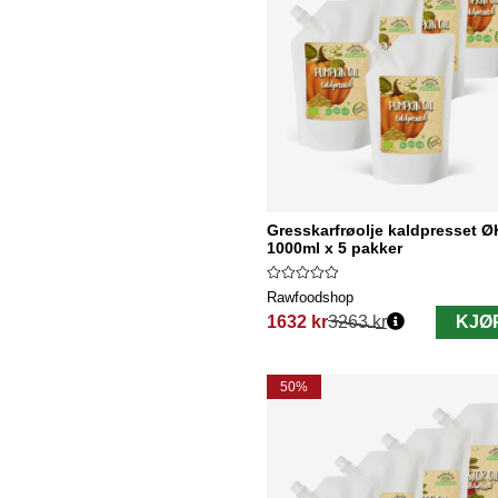
Gresskarfrøolje kaldpresset 
1000ml x 5 pakker
Rawfoodshop
1632 kr
3263 kr
KJØ
Vanlig pris:
50%