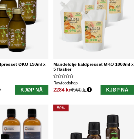
dpresset ØKO 150ml x
Mandelolje kaldpresset ØKO 1000ml x
5 flasker
Rawfoodshop
KJØP NÅ
2284 kr
4569 kr
KJØP NÅ
Vanlig pris:
50%