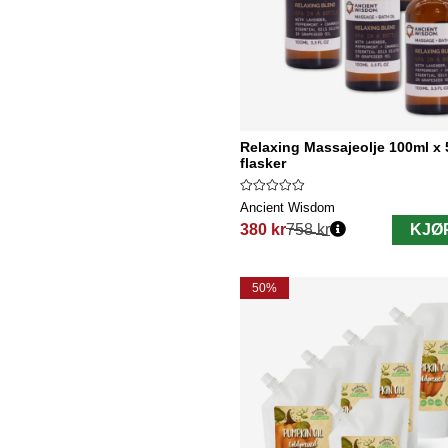
Relaxing Massajeolje 100ml x 
flasker
Ancient Wisdom
380 kr
758 kr
KJØ
Vanlig pris:
50%