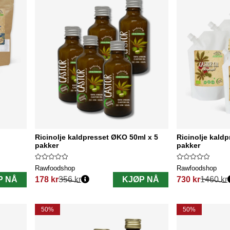
Ricinolje kaldpresset ØKO 50ml x 5
Ricinolje kald
pakker
pakker
Rawfoodshop
Rawfoodshop
P NÅ
178 kr
356 kr
KJØP NÅ
730 kr
1460 kr
Vanlig pris:
Vanlig pris:
50%
50%