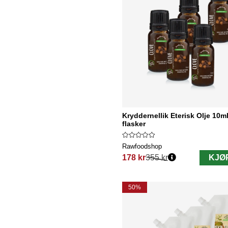
Kryddernellik Eterisk Olje 10ml
flasker
Rawfoodshop
178 kr
355 kr
KJØ
Vanlig pris:
50%