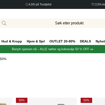
4,0/5 på Trustpilot
2,5% bo
Hud & Kropp
Hjem & Sjel
OUTLET 20-80%
DEALS
Nyhet
Benytt sjansen nå – ALLE nøtter og kokosolje 50 % OFF 🥜
 50%
50%
50%