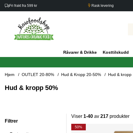
Fri frakt fra 599 kr
Rask levering
Råvarer & Drikke
Kosttilskudd
Hjem
OUTLET 20-80%
Hud & Kropp 20-50%
Hud & kropp
Hud & kropp 50%
Viser
1-40
av
217
produkter
Filtrer
Produkter
50%