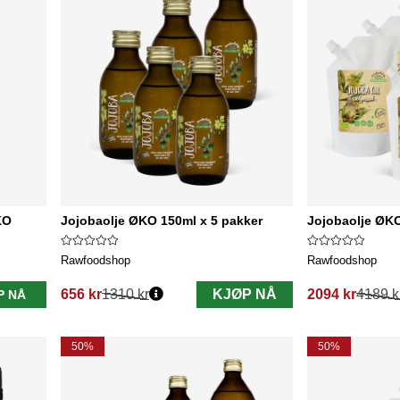
KO
Jojobaolje ØKO 150ml x 5 pakker
Jojobaolje ØKO
Rawfoodshop
Rawfoodshop
656 kr
1310 kr
KJØP NÅ
2094 kr
4189 k
P NÅ
Vanlig pris:
Vanlig pris:
50%
50%