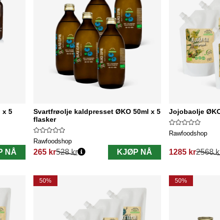
 x 5
Svartfrøolje kaldpresset ØKO 50ml x 5
Jojobaolje ØKO
flasker
Rawfoodshop
Rawfoodshop
P NÅ
265 kr
528 kr
KJØP NÅ
1285 kr
2568 k
Vanlig pris:
Vanlig pris:
50%
50%