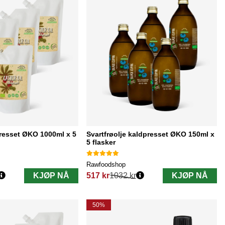
presset ØKO 1000ml x 5
Svartfrøolje kaldpresset ØKO 150ml x
5 flasker
Rawfoodshop
KJØP NÅ
517 kr
1032 kr
KJØP NÅ
Vanlig pris:
50%