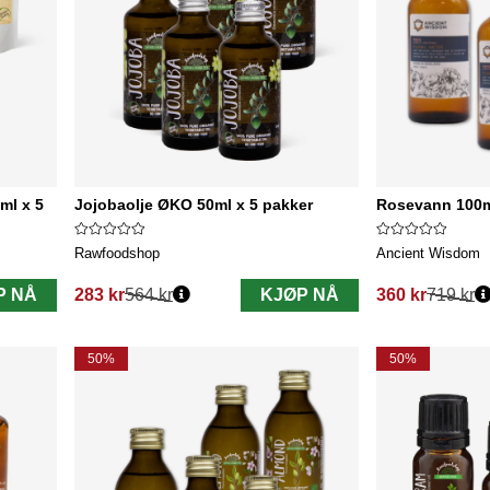
ml x 5
Jojobaolje ØKO 50ml x 5 pakker
Rosevann 100ml
Rawfoodshop
Ancient Wisdom
P NÅ
283 kr
564 kr
KJØP NÅ
360 kr
719 kr
Vanlig pris:
Vanlig pris:
50%
50%