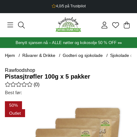
2,5% bonus på alt du handler
Han
Anta
.
Benytt sjansen nå – ALLE nøtter og kokosolje 50 % OFF 🥜
Hjem
Råvarer & Drikke
Godteri og sjokolade
Sjokolade og 
Rawfoodshop
Pistasjtrøfler 100g x 5 pakker
Gjennomsnittlig rangering 0 av 5 Antall vurderinger 0
(
0
)
Best før:
Produktbilder Pistasjtrøfler 100g x 5 pakker
50
Outlet