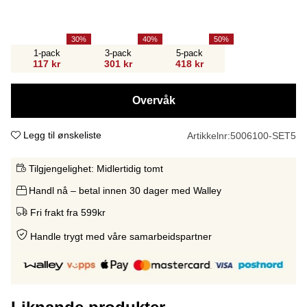
30
40
50
1-pack
3-pack
5-pack
117 kr
301 kr
418 kr
Overvåk
Legg til ønskeliste
Artikkelnr:
5006100-SET5
Tilgjengelighet:
Midlertidig tomt
Handl nå – betal innen 30 dager med Walley
Fri frakt fra 599kr
Handle trygt med våre samarbeidspartne
r