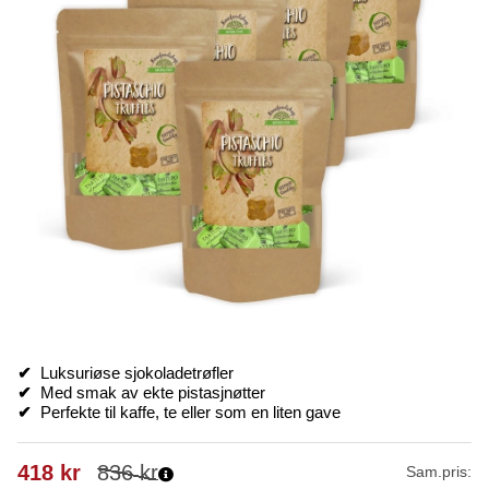
✔
Luksuriøse sjokoladetrøfler
✔
Med smak av ekte pistasjnøtter
✔
Perfekte til kaffe, te eller som en liten gave
418
kr
836
kr
Sam.pris: