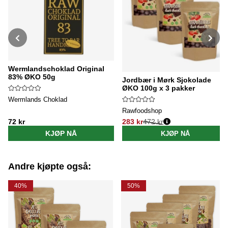
Wermlandschoklad Original
83% ØKO 50g
Jordbær i Mørk Sjokolade
ØKO 100g x 3 pakker
Wermlands Choklad
Rawfoodshop
72 kr
283 kr
472 kr
Vanlig pris:
KJØP NÅ
KJØP NÅ
Andre kjøpte også:
40%
50%