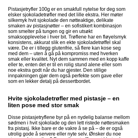
Pistasjetryfler 100g er en smakfull nytelse for deg som
elsker sjokoladetrøfler med det lille ekstra. Her møter
silkemyk hvit sjokolade den nøtteaktige, delikate
smaken av pistasjnøtter – en sofistikert kombinasjon
som smelter på tungen og gir en utsøkt
smaksopplevelse i hver bit. Trøflene har en fløyelsmyk
konsistens, akkurat slik en ekte sjokoladetrøffel skal
være. De er i tillegg glutenfrie, så flere kan kose seg
med dem – uten å gå på kompromiss med hverken
smak eller kvalitet. Nyt dem sammen med en kopp kaffe
eller te, enten det er til en rolig stund alene eller som
noe ekstra godt når du har gjester. Den stilige
innpakningen gjør dem også perfekte som gave eller
som en lekker detalj på dessertbordet.
Hvite sjokoladetrøfler med pistasje – en
liten pose med stor smak
Disse pistasjetryflene byr på en nydelig balanse mellom
sødmen i hvit sjokolade og den lett ristede nøttesmaken
fra pistasj. Ikke bare er de vakre å se på – de er også
utrolig gode å servere eller nyte selv. Ønsker du noe