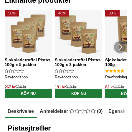
Liknande produkter
50%
40%
30%
Sjokoladetrøffel Pistasj
Sjokoladetrøffel Pistasj
Sjokoladetrøf
100g x 5 pakker
100g x 3 pakker
100g
Rawfoodshop
Rawfoodshop
Rawfoodshop
267 kr
534 kr
191 kr
319 kr
82 kr
116 kr
KÖP 
KÖP NU
KÖP NU
Beskrivelse
Anmeldelser
(
0
)
Egenskap
Pistasjtrøfler