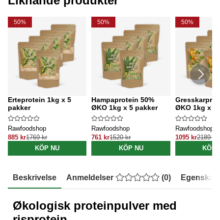
Liknande produkter
50%
50%
50%
Erteprotein 1kg x 5
Hampaprotein 50%
Gresskarprot
pakker
ØKO 1kg x 5 pakker
ØKO 1kg x 5 
Rawfoodshop
Rawfoodshop
Rawfoodshop
885 kr
1769 kr
761 kr
1520 kr
1095 kr
2189 kr
KÖP NU
KÖP NU
KÖP 
Beskrivelse
Anmeldelser
(
0
)
Egenskap
Økologisk proteinpulver med
risprotein