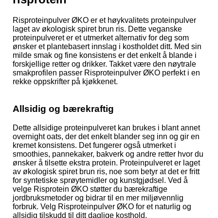
Risproteinpulver ØKO er et høykvalitets proteinpulver
laget av økologisk spiret brun ris. Dette veganske
proteinpulveret er et utmerket alternativ for deg som
ønsker et plantebasert innslag i kostholdet ditt. Med sin
milde smak og fine konsistens er det enkelt å blande i
forskjellige retter og drikker. Takket være den nøytrale
smakprofilen passer Risproteinpulver ØKO perfekt i en
rekke oppskrifter på kjøkkenet.
Allsidig og bærekraftig
Dette allsidige proteinpulveret kan brukes i blant annet
overnight oats, der det enkelt blander seg inn og gir en
kremet konsistens. Det fungerer også utmerket i
smoothies, pannekaker, bakverk og andre retter hvor du
ønsker å tilsette ekstra protein. Proteinpulveret er laget
av økologisk spiret brun ris, noe som betyr at det er fritt
for syntetiske sprøytemidler og kunstgjødsel. Ved å
velge Risprotein ØKO støtter du bærekraftige
jordbruksmetoder og bidrar til en mer miljøvennlig
forbruk. Velg Risproteinpulver ØKO for et naturlig og
allsidig tilskudd til ditt daglige kosthold.