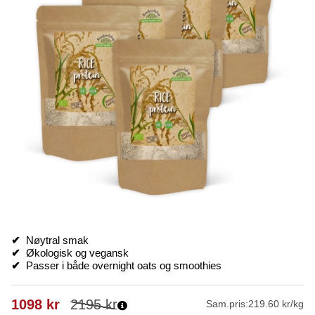
✔
Nøytral smak
✔
Økologisk og vegansk
✔
Passer i både overnight oats og smoothies
1098
kr
2195
kr
Sam.pris:
219.60 kr/kg