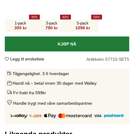
30
40
50
1-pack
3-pack
5-pack
305 kr
790 kr
1098 kr
KJØP NÅ
Legg til ønskeliste
Artikkelnr:
57710-SET5
Tilgjengelighet:
3-5 hverdager
Handl nå – betal innen 30 dager med Walley
Fri frakt fra 599kr
Handle trygt med våre samarbeidspartne
r