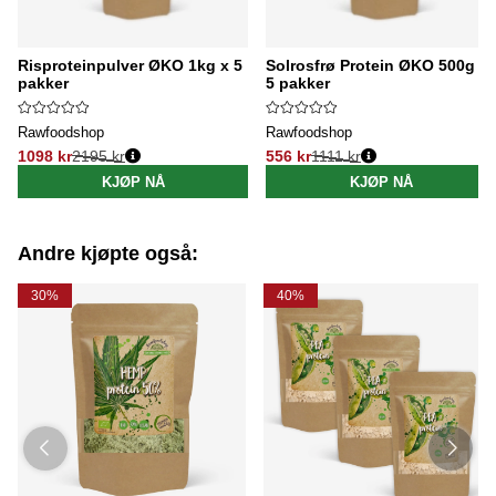
Risproteinpulver ØKO 1kg x 5
Solrosfrø Protein ØKO 500g x
pakker
5 pakker
Rawfoodshop
Rawfoodshop
1098 kr
2195 kr
556 kr
1111 kr
Vanlig pris:
Vanlig pris:
KJØP NÅ
KJØP NÅ
Andre kjøpte også:
30%
40%