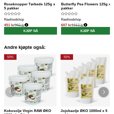
Roseknopper Tørkede 125g x
Butterfly Pea Flowers 125g x 5
5 pakker
pakker
Rawfoodshop
Rawfoodshop
451 kr
902 kr
607 kr
1213 kr
Vanlig pris:
Vanlig pris:
KJØP NÅ
KJØP NÅ
Andre kjøpte også:
50%
50%
Kokosolje Virgin RAW ØKO
Jojobaolje ØKO 1000ml x 5