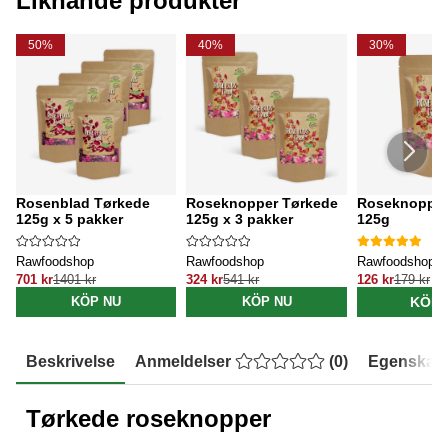
Liknande produkter
50%
40%
30%
Rosenblad Tørkede
Roseknopper Tørkede
Roseknopper
125g x 5 pakker
125g x 3 pakker
125g
Rawfoodshop
Rawfoodshop
Rawfoodshop
701 kr
1401 kr
324 kr
541 kr
126 kr
179 kr
KÖP 
KÖP NU
KÖP NU
Beskrivelse
Anmeldelser
(
0
)
Egenskap
Tørkede roseknopper