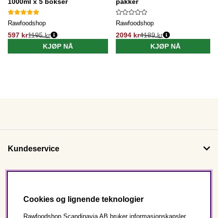
1000ml x 5 bokser
pakker
Rawfoodshop
Rawfoodshop
597 kr
1195 kr
2094 kr
4189 kr
KJØP NÅ
KJØP NÅ
Kundeservice
Om oss
Cookies og lignende teknologier
Følg oss
Rawfoodshop Scandinavia AB bruker informasjonskapsler