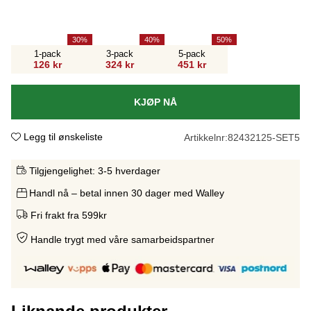
30
40
50
1-pack
3-pack
5-pack
126 kr
324 kr
451 kr
KJØP NÅ
Legg til ønskeliste
Artikkelnr:
82432125-SET5
Tilgjengelighet:
3-5 hverdager
Handl nå – betal innen 30 dager med Walley
Fri frakt fra 599kr
Handle trygt med våre samarbeidspartne
r