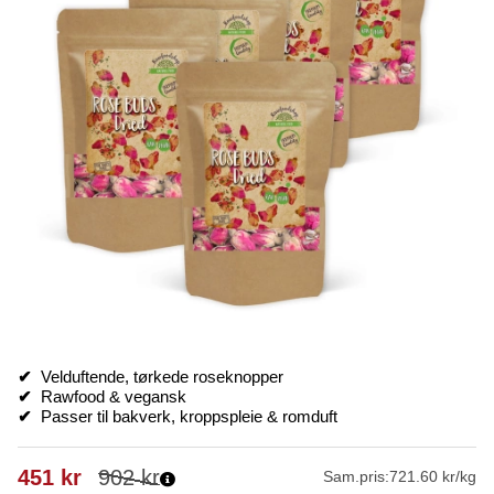
✔
Velduftende, tørkede roseknopper
✔
Rawfood & vegansk
✔
Passer til bakverk, kroppspleie & romduft
451
kr
902
kr
Sam.pris:
721.60 kr/kg