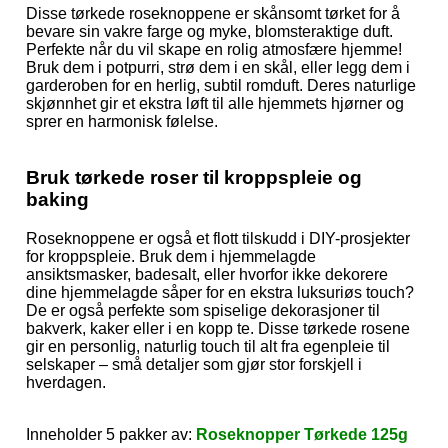
Disse tørkede roseknoppene er skånsomt tørket for å
bevare sin vakre farge og myke, blomsteraktige duft.
Perfekte når du vil skape en rolig atmosfære hjemme!
Bruk dem i potpurri, strø dem i en skål, eller legg dem i
garderoben for en herlig, subtil romduft. Deres naturlige
skjønnhet gir et ekstra løft til alle hjemmets hjørner og
sprer en harmonisk følelse.
Bruk tørkede roser til kroppspleie og
baking
Roseknoppene er også et flott tilskudd i DIY-prosjekter
for kroppspleie. Bruk dem i hjemmelagde
ansiktsmasker, badesalt, eller hvorfor ikke dekorere
dine hjemmelagde såper for en ekstra luksuriøs touch?
De er også perfekte som spiselige dekorasjoner til
bakverk, kaker eller i en kopp te. Disse tørkede rosene
gir en personlig, naturlig touch til alt fra egenpleie til
selskaper – små detaljer som gjør stor forskjell i
hverdagen.
Inneholder 5 pakker av:
Roseknopper Tørkede 125g