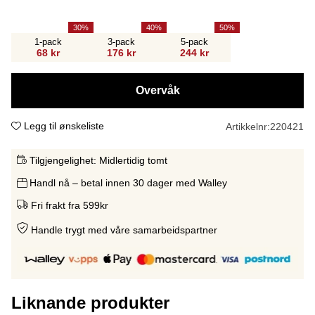
30
40
50
1-pack
3-pack
5-pack
68 kr
176 kr
244 kr
Overvåk
Legg til ønskeliste
Artikkelnr:
220421
Tilgjengelighet:
Midlertidig tomt
Handl nå – betal innen 30 dager med Walley
Fri frakt fra 599kr
Handle trygt med våre samarbeidspartne
r
Liknande produkter