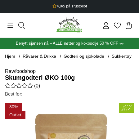
2,5% bonus på alt du handler
Han
Anta
.
Benytt sjansen nå – ALLE nøtter og kokosolje 50 % OFF 🥜
Hjem
Råvarer & Drikke
Godteri og sjokolade
Sukkertøy
Rawfoodshop
Skumgodteri ØKO 100g
Gjennomsnittlig rangering 0 av 5 Antall vurderinger 0
(
0
)
Best før:
Produktbilder Skumgodteri ØKO 100g
30
Outlet