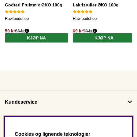
Godteri Fruktmix ØKO 100g
Lakrisruller ØKO 100g
Rawfoodshop
Rawfoodshop
59 kr
83 kr
69 kr
99 kr
KJØP NÅ
KJØP NÅ
Kundeservice
Om oss
Cookies og lignende teknologier