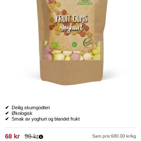
✔
Deilig skumgodteri
✔
Økologisk
✔
Smak av yoghurt og blandet frukt
68
kr
98
kr
Sam.pris:
680.00 kr/kg