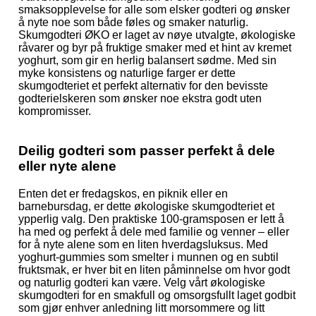
smaksopplevelse for alle som elsker godteri og ønsker
å nyte noe som både føles og smaker naturlig.
Skumgodteri ØKO er laget av nøye utvalgte, økologiske
råvarer og byr på fruktige smaker med et hint av kremet
yoghurt, som gir en herlig balansert sødme. Med sin
myke konsistens og naturlige farger er dette
skumgodteriet et perfekt alternativ for den bevisste
godterielskeren som ønsker noe ekstra godt uten
kompromisser.
Deilig godteri som passer perfekt å dele
eller nyte alene
Enten det er fredagskos, en piknik eller en
barnebursdag, er dette økologiske skumgodteriet et
ypperlig valg. Den praktiske 100-gramsposen er lett å
ha med og perfekt å dele med familie og venner – eller
for å nyte alene som en liten hverdagsluksus. Med
yoghurt-gummies som smelter i munnen og en subtil
fruktsmak, er hver bit en liten påminnelse om hvor godt
og naturlig godteri kan være.
Velg vårt økologiske
skumgodteri for en smakfull og omsorgsfullt laget godbit
som gjør enhver anledning litt morsommere og litt