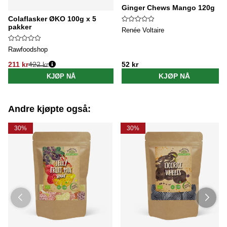
Ginger Chews Mango 120g
Colaflasker ØKO 100g x 5
pakker
Renée Voltaire
Rawfoodshop
211 kr
422 kr
52 kr
Vanlig pris:
KJØP NÅ
KJØP NÅ
Andre kjøpte også:
30%
30%