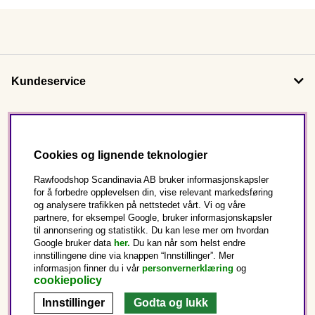
Kundeservice
Om oss
Cookies og lignende teknologier
Følg oss
Rawfoodshop Scandinavia AB bruker informasjonskapsler
for å forbedre opplevelsen din, vise relevant markedsføring
og analysere trafikken på nettstedet vårt. Vi og våre
Dette er Rawfoodshop
partnere, for eksempel Google, bruker informasjonskapsler
til annonsering og statistikk. Du kan lese mer om hvordan
Norge
Google bruker data
her.
Du kan når som helst endre
innstillingene dine via knappen “Innstillinger”. Mer
informasjon finner du i vår
personvernerklæring
og
cookiepolicy
Innstillinger
Godta og lukk