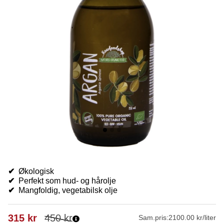
✔
Økologisk
✔
Perfekt som hud- og hårolje
✔
Mangfoldig, vegetabilsk olje
315
kr
450
kr
Sam.pris:
2100.00 kr/liter