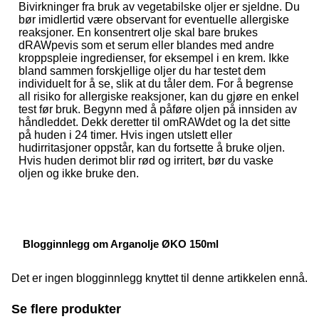
Bivirkninger fra bruk av vegetabilske oljer er sjeldne. Du
bør imidlertid være observant for eventuelle allergiske
reaksjoner. En konsentrert olje skal bare brukes
dRAWpevis som et serum eller blandes med andre
kroppspleie ingredienser, for eksempel i en krem. Ikke
bland sammen forskjellige oljer du har testet dem
individuelt for å se, slik at du tåler dem. For å begrense
all risiko for allergiske reaksjoner, kan du gjøre en enkel
test før bruk. Begynn med å påføre oljen på innsiden av
håndleddet. Dekk deretter til omRAWdet og la det sitte
på huden i 24 timer. Hvis ingen utslett eller
hudirritasjoner oppstår, kan du fortsette å bruke oljen.
Hvis huden derimot blir rød og irritert, bør du vaske
oljen og ikke bruke den.
Blogginnlegg om Arganolje ØKO 150ml
Det er ingen blogginnlegg knyttet til denne artikkelen ennå.
Se flere produkter