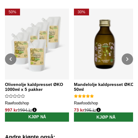
50%
30%
Olivenolje kaldpresset ØKO
Mandelolje kaldpresset ØKO
1000ml x 5 pakker
50ml
Rawfoodshop
Rawfoodshop
997 kr
1994 kr
73 kr
105 kr
Vanlig pris:
Vanlig pris:
KJØP NÅ
KJØP NÅ
Andre kjøpte også: