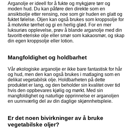
Arganolje er ideell for å fukte og mykgjøre tørr og
moden hud. Du kan påføre den direkte som en
ansiktsolje etter rensing, noe som gir huden en glatt og
fuktet følelse. Oljen kan også brukes som kroppsolje for
å motvirke tørrhet og gi en herlig glød. For en mer
luksuriøs opplevelse, prøv å blande arganolje med din
favoritt-eteriske olje eller smør som kakaosmør, og skap
din egen kroppsolje eller lotion.
Mangfoldighet og holdbarhet
Vår økologiske arganolje er ikke bare fantastisk for hår
og hud, men den kan også brukes i matlaging som en
delikat vegetabilsk olje. Holdbarheten på dette
produktet er lang, og den beholder sin kvalitet over tid
hvis den oppbevares kjølig og mørkt. Med sin
mangfoldighet og naturlige opprinnelse er arganoljen
en uunnværlig del av din daglige skjønnhetspleie.
Er det noen bivirkninger av å bruke
vegetabilske oljer?