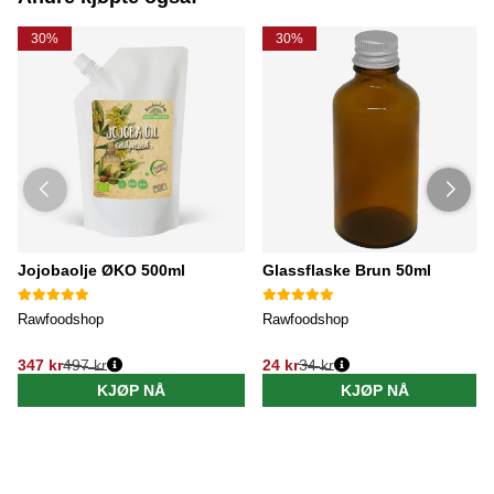
30%
30%
Jojobaolje ØKO 500ml
Glassflaske Brun 50ml
Rawfoodshop
Rawfoodshop
347 kr
497 kr
24 kr
34 kr
KJØP NÅ
KJØP NÅ