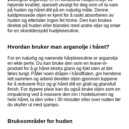
høyeste kvalitet, spesielt utvalgt for deg som vil ta vare
på huden og håret ditt på en naturlig måte. Denne
kaldpressede oljen er kjent for å raskt absorberes av
huden og etterlater ingen fet hinne. Den kan brukes
direkte på huden eller blandes med andre oljer og smør
for en skreddersydd hudpleierutine.
Hvordan bruker man arganolje i håret?
For en naturlig og nærende hårpleierutine er arganolje
en ekte perle. Du kan bruke den som en leave-in-
produkt for å gi håret ekstra glans og fukt uten at det
føles tungt. Påfør noen dråper i håndflaten, gni hendene
lett sammen og arbeid deretter oljen gjennom tuppene
for å redusere frizz og gi håret ditt en glatt og glansfull
finish. For dypere pleie kan du også bruke oljen som en
innpakning ved å massere den inn i hodebunnen og
hele håret, la den virke i 30 minutter eller over natten før
du skyller ut med sjampo.
Bruksområder for huden