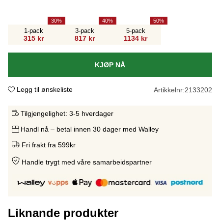
30
40
50
1-pack
3-pack
5-pack
315 kr
817 kr
1134 kr
KJØP NÅ
Legg til ønskeliste
Artikkelnr:
2133202
Tilgjengelighet:
3-5 hverdager
Handl nå – betal innen 30 dager med Walley
Fri frakt fra 599kr
Handle trygt med våre samarbeidspartne
r
Liknande produkter