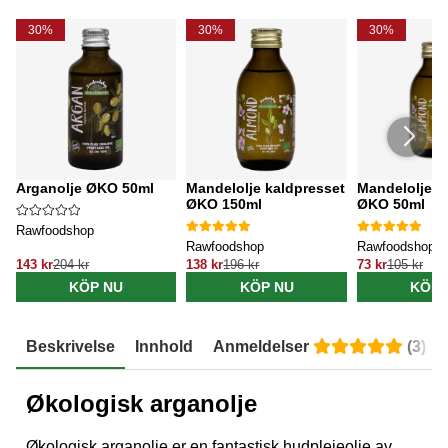
30%
30%
30%
Arganolje ØKO 50ml
Mandelolje kaldpresset
Mandelolje k
ØKO 150ml
ØKO 50ml
Rawfoodshop
Rawfoodshop
Rawfoodshop
143 kr
204 kr
138 kr
196 kr
73 kr
105 kr
KÖP NU
KÖP NU
KÖP 
Beskrivelse
Innhold
Anmeldelser
(
3
)
Økologisk arganolje
Økologisk arganolje er en fantastisk hudpleieolje av