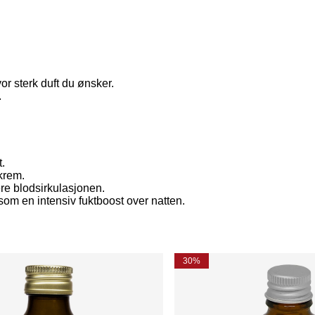
or sterk duft du ønsker.
.
t.
krem.
re blodsirkulasjonen.
om en intensiv fuktboost over natten.
30%