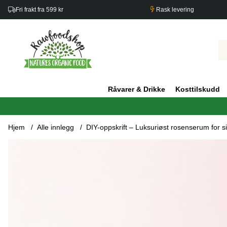
Fri frakt fra 599 kr
Rask levering
Råvarer & Drikke
Kosttilskudd
Hjem
Alle innlegg
DIY-oppskrift – Luksuriøst rosenserum for s