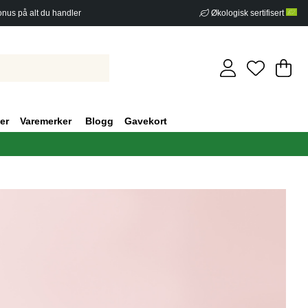
nus på alt du handler
Økologisk sertifisert
Ha
An
.
er
Varemerker
Blogg
Gavekort