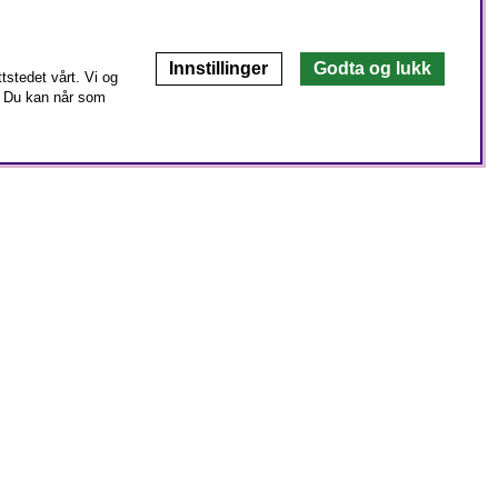
Innstillinger
Godta og lukk
stedet vårt. Vi og
Du kan når som
og grønnere hverdag? Da har Rawfoodshop det du trenger.
butikker tilbyr vi et bredt utvalg av økologiske råvarer,
r mer enn ti år jobber vi fortsatt med den samme visjonen som
rer fra naturens spiskammer – for bedre helse og miljø.