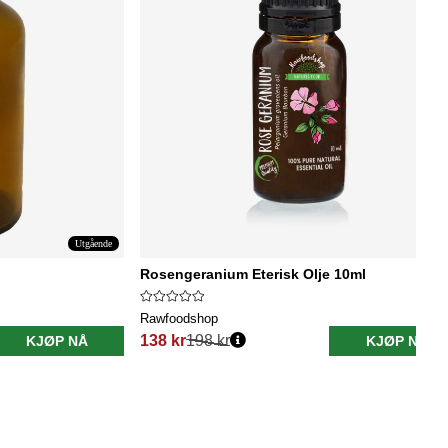
Utgående
Rosengeranium Eterisk Olje 10ml
Rawfoodshop
138 kr
198 kr
KJØP NÅ
KJØP NÅ
Vanlig pris: