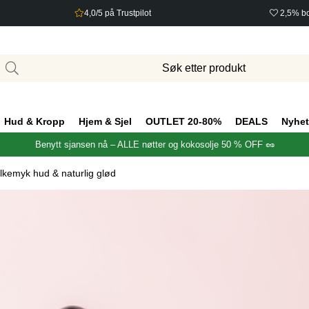
4,0/5 på Trustpilot
2,5% bo
Hud & Kropp
Hjem & Sjel
OUTLET 20-80%
DEALS
Nyhet
Benytt sjansen nå – ALLE nøtter og kokosolje 50 % OFF 🥜
ilkemyk hud & naturlig glød