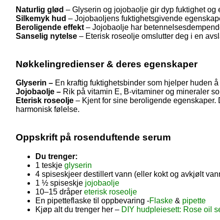
Naturlig glød
– Glyserin og jojobaolje gir dyp fuktighet og
Silkemyk hud
– Jojobaoljens fuktighetsgivende egenskap
Beroligende effekt
– Jojobaolje har betennelsesdempende eg
Sanselig nytelse
– Eterisk roseolje omslutter deg i en av
Nøkkelingredienser & deres egenskaper
Glyserin –
En kraftig fuktighetsbinder som hjelper huden å 
Jojobaolje –
Rik på vitamin E, B-vitaminer og mineraler so
Eterisk roseolje
– Kjent for sine beroligende egenskaper.
harmonisk følelse.
Oppskrift på rosenduftende serum
Du trenger:
1 teskje
glyserin
4 spiseskjeer destillert vann (eller kokt og avkjølt van
1 ½ spiseskje
jojobaolje
10–15 dråper
eterisk roseolje
En pipetteflaske til oppbevaring -
Flaske
&
pipette
Kjøp alt du trenger her –
DIY hudpleiesett: Rose oil 