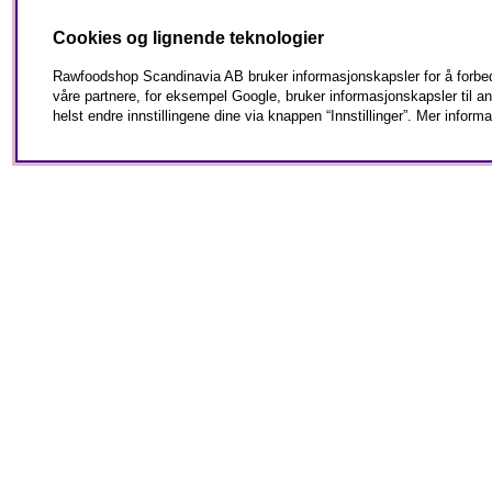
Cookies og lignende teknologier
Rawfoodshop Scandinavia AB bruker informasjonskapsler for å forbedr
våre partnere, for eksempel Google, bruker informasjonskapsler til 
helst endre innstillingene dine via knappen “Innstillinger”. Mer informa
Meld deg på vårt nyhetsbrev og få 1
Kundeservice
Om oss
Frakt og levering
Kundeklubb
Kjøpsvilkår
Sertifisering
Reklamasjon & retur
Nyhetsbrev signup