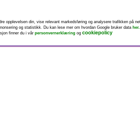
e opplevelsen din, vise relevant markedsføring og analysere trafikken på nett
annonsering og statistikk. Du kan lese mer om hvordan Google bruker data
her.
cookiepolicy
sjon finner du i vår
personvernerklæring
og
0% OFF!
Følg oss
Dette er Rawfoodshop
Vil du leve en mer naturlig 
Facebook
Som en av Nordens største nett
Instagram
kosttilskudd og rawfood. Ette
Youtube
da vi startet: økologiske råva
Nyhetsbrev
Kundeklubb