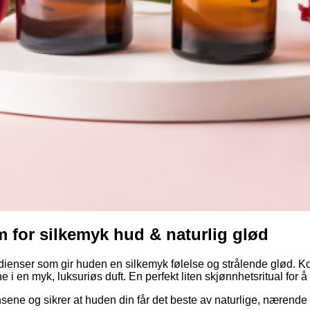
m for silkemyk hud & naturlig glød
dienser som gir huden en silkemyk følelse og strålende glød. Ko
i en myk, luksuriøs duft. En perfekt liten skjønnhetsritual for 
nsene og sikrer at huden din får det beste av naturlige, nærende