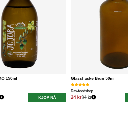
KO 150ml
Glassflaske Brun 50ml
Rawfoodshop
24 kr
34 kr
KJØP NÅ
Vanlig pris: