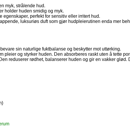
 en myk, strålende hud.
er holder huden smidig og myk.
enskaper, perfekt for sensitiv eller irritert hud.
slappende, luksuriøs duft som gjør hudpleierutinen enda mer beh
bevare sin naturlige fuktbalanse og beskytter mot uttørking.
m pleier og styrker huden. Den absorberes raskt uten å tette po
 Den reduserer rødhet, balanserer huden og gir en vakker glød.
n)
serum