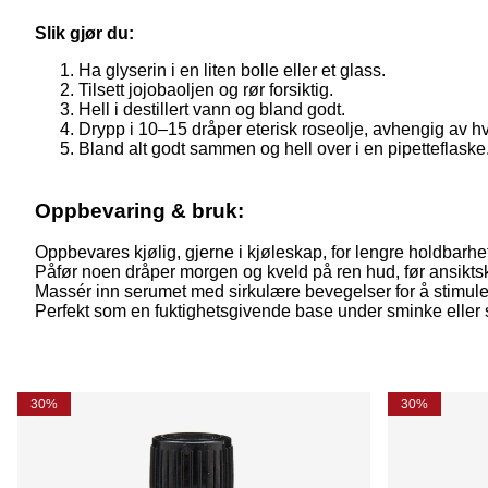
Slik gjør du:
Ha glyserin i en liten bolle eller et glass.
Tilsett jojobaoljen og rør forsiktig.
Hell i destillert vann og bland godt.
Drypp i 10–15 dråper eterisk roseolje, avhengig av hv
Bland alt godt sammen og hell over i en pipetteflaske
Oppbevaring & bruk:
Oppbevares kjølig, gjerne i kjøleskap, for lengre holdbarhe
Påfør noen dråper morgen og kveld på ren hud, før ansikts
Massér inn serumet med sirkulære bevegelser for å stimule
Perfekt som en fuktighetsgivende base under sminke eller s
30%
30%