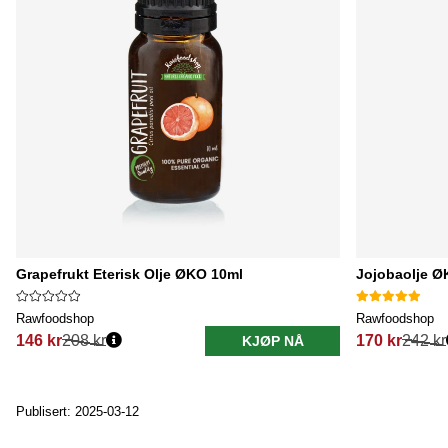
Grapefrukt Eterisk Olje ØKO 10ml
Jojobaolje Ø
Rawfoodshop
Rawfoodshop
146 kr
208 kr
170 kr
242 kr
KJØP NÅ
Vanlig pris:
Vanlig pris:
Publisert: 2025-03-12