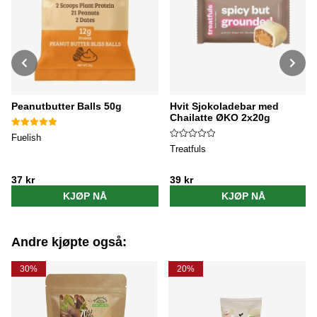
Peanutbutter Balls 50g
Hvit Sjokoladebar med
Chailatte ØKO 2x20g
Fuelish
Treatfuls
37 kr
39 kr
KJØP NÅ
KJØP NÅ
Andre kjøpte også:
30%
20%