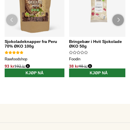
Sjokoladeknapper fra Peru
Bringebær i Hvit Sjokolade
70% ØKO 100g
ØKO 50g
Rawfoodshop
Foodin
93 kr
132 kr
38 kr
48 kr
KJØP NÅ
KJØP NÅ