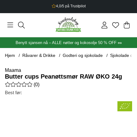
4,0/5 på Trustpilot
Han
Anta
.
Benytt sjansen nå – ALLE nøtter og kokosolje 50 % OFF 🥜
Hjem
Råvarer & Drikke
Godteri og sjokolade
Sjokolade og 
Maama
Butter cups Peanøttsmør RAW ØKO 24g
Gjennomsnittlig rangering 0 av 5 Antall vurderinger 0
(
0
)
Best før:
Produktbilder Butter cups Peanøttsmør RAW ØKO 24g