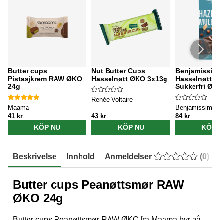
Butter cups
Nut Butter Cups
Benjamissim
Pistasjkrem RAW ØKO
Hasselnøtt ØKO 3x13g
Hasselnøtt &
24g
Sukkerfri ØK
Renée Voltaire
Maama
Benjamissimo
41 kr
43 kr
84 kr
KÖP NU
KÖP NU
KÖP 
Beskrivelse
Innhold
Anmeldelser
(
0
)
Butter cups Peanøttsmør RAW
ØKO 24g
Butter cups Peanøttsmør RAW ØKO fra Maama byr på