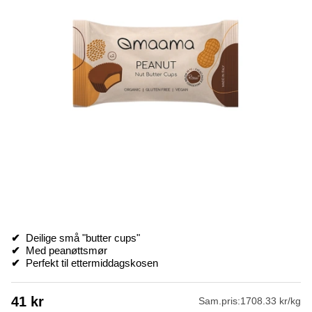
✔
Deilige små "butter cups"
✔
Med peanøttsmør
✔
Perfekt til ettermiddagskosen
41
kr
Sam.pris:
1708.33 kr/kg