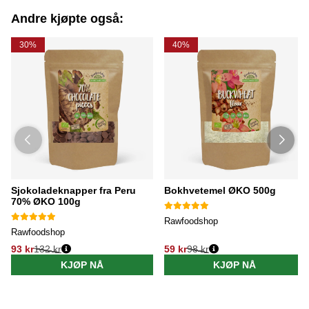
Andre kjøpte også:
30%
40%
Sjokoladeknapper fra Peru
Bokhvetemel ØKO 500g
70% ØKO 100g
Rawfoodshop
Rawfoodshop
93 kr
132 kr
59 kr
98 kr
KJØP NÅ
KJØP NÅ