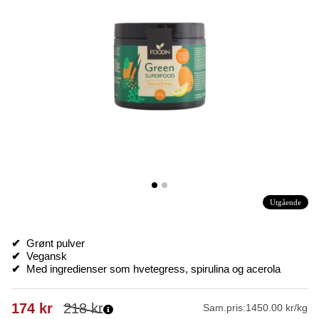
Utgående
✔
Grønt pulver
✔
Vegansk
✔
Med ingredienser som hvetegress, spirulina og acerola
174
kr
218
kr
Sam.pris:
1450.00 kr/kg