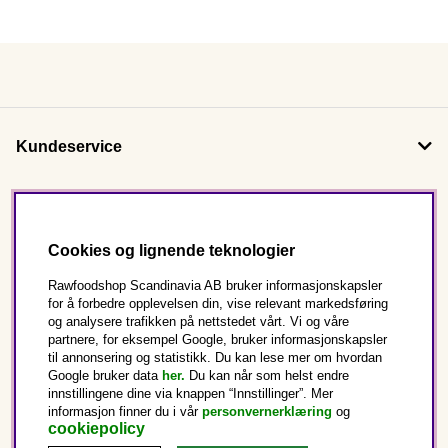
Kundeservice
Om oss
Cookies og lignende teknologier
Følg oss
Rawfoodshop Scandinavia AB bruker informasjonskapsler
for å forbedre opplevelsen din, vise relevant markedsføring
og analysere trafikken på nettstedet vårt. Vi og våre
Dette er Rawfoodshop
partnere, for eksempel Google, bruker informasjonskapsler
til annonsering og statistikk. Du kan lese mer om hvordan
Norge
Google bruker data
her.
Du kan når som helst endre
innstillingene dine via knappen “Innstillinger”. Mer
informasjon finner du i vår
personvernerklæring
og
cookiepolicy