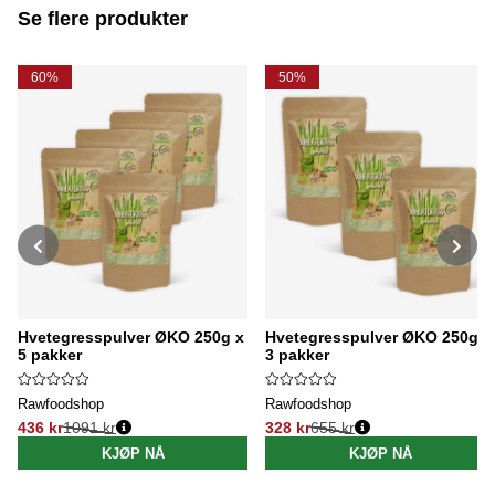
Se flere produkter
60%
50%
Hvetegresspulver ØKO 250g x
Hvetegresspulver ØKO 250g x
5 pakker
3 pakker
Rawfoodshop
Rawfoodshop
436 kr
1091 kr
328 kr
655 kr
Vanlig pris:
Vanlig pris:
KJØP NÅ
KJØP NÅ