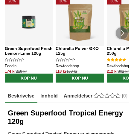
20%
30%
30%
Green Superfood Fresh
Chlorella Pulver ØKO
Chlorella Pu
Lemon-Lime 120g
125g
250g
Foodin
Rawfoodshop
Rawfoodshop
174 kr
218 kr
118 kr
169 kr
212 kr
302 kr
KÖP NU
KÖP NU
KÖP 
Beskrivelse
Innhold
Anmeldelser
(
0
)
Green Superfood Tropical Energy
120g