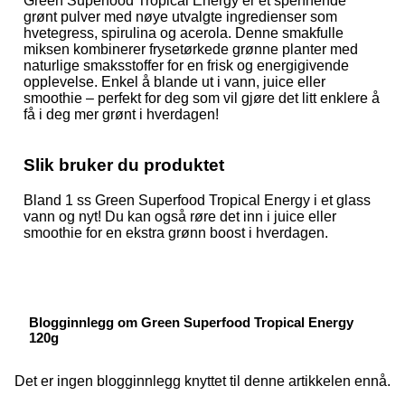
Green Superfood Tropical Energy er et spennende
grønt pulver med nøye utvalgte ingredienser som
hvetegress, spirulina og acerola. Denne smakfulle
miksen kombinerer frysetørkede grønne planter med
naturlige smaksstoffer for en frisk og energigivende
opplevelse. Enkel å blande ut i vann, juice eller
smoothie – perfekt for deg som vil gjøre det litt enklere å
få i deg mer grønt i hverdagen!
Slik bruker du produktet
Bland 1 ss Green Superfood Tropical Energy i et glass
vann og nyt! Du kan også røre det inn i juice eller
smoothie for en ekstra grønn boost i hverdagen.
Blogginnlegg om Green Superfood Tropical Energy
120g
Det er ingen blogginnlegg knyttet til denne artikkelen ennå.