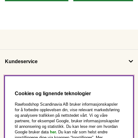
Kundeservice
Om oss
Cookies og lignende teknologier
Følg oss
Rawfoodshop Scandinavia AB bruker informasjonskapsler
for å forbedre opplevelsen din, vise relevant markedsføring
og analysere trafikken på nettstedet vårt. Vi og våre
Dette er Rawfoodshop
partnere, for eksempel Google, bruker informasjonskapsler
til annonsering og statistikk. Du kan lese mer om hvordan
Norge
Google bruker data
her.
Du kan når som helst endre
innstillingene dine via knappen “Innstillinger”. Mer