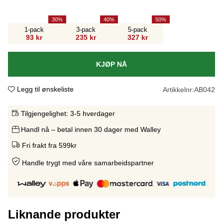
30
40
50
1-pack
3-pack
5-pack
93 kr
235 kr
327 kr
KJØP NÅ
Legg til ønskeliste
Artikkelnr:
AB042
Tilgjengelighet:
3-5 hverdager
Handl nå – betal innen 30 dager med Walley
Fri frakt fra 599kr
Handle trygt med våre samarbeidspartne
r
Liknande produkter