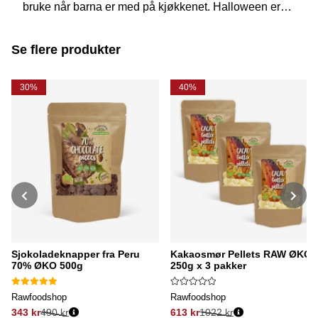
bruke når barna er med på kjøkkenet. Halloween er
en perfekt tid for å lage både morsomme og gode
oppskrifter som dere kan nyte sammen – prøv derfor å
bake Mumiebars med tørket frukt og bokhvete!
Se flere produkter
30%
40%
Sjokoladeknapper fra Peru
Kakaosmør Pellets RAW ØKO
70% ØKO 500g
250g x 3 pakker
Rawfoodshop
Rawfoodshop
343 kr
490 kr
613 kr
1022 kr
Vanlig pris:
Vanlig pris: