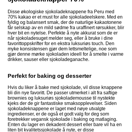
Disse økologiske sjokoladeknappene fra Peru med
70% kakao er et must for alle sjokoladeelskere. Med en
fyldig og balansert smak, der de naturlige kakaotonene
får selskap av en mild sødme fra uraffinert rørsukker, blir
hver bit en nytelse. Perfekte å nyte akkurat som de er
når sjokoladesuget melder seg, eller å bruke i dine
favorittoppskrifter for en ekstra luksuriøs touch. Den
myke konsistensen gjør dem lettsmeltelige, noe som
gjør denne mørke sjokoladen ideell for å smelte i varme
drikker, sauser eller sjokoladeganache.
Perfekt for baking og desserter
Hvis du liker å bake med sjokolade, vil disse knappene
bli din nye favoritt. De passer utmerket i alt fra saftige
brownies og luksuriøs sjokolademousse til nystekte
kjeks der de gir fantastiske smaksopplevelser. Siden
sjokoladeknappene er laget med nøye utvalgte
ingredienser, er de også et godt valg for deg som
foretrekker vegansk sjokolade i baking og matlaging.
Enten du lager en dekadent dessert eller bare vil ha en
liten bit kvalitetssjokolade å nyte, er disse