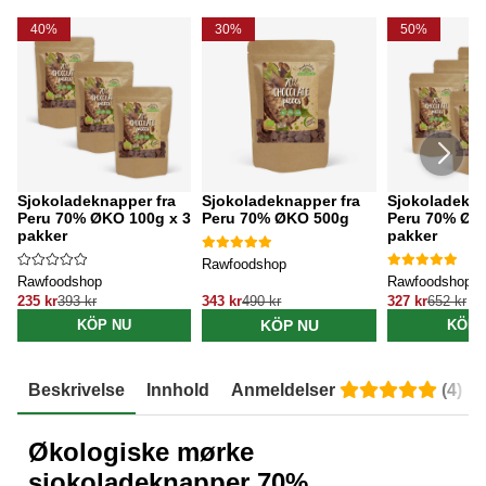
40%
30%
50%
Sjokoladeknapper fra
Sjokoladeknapper fra
Sjokoladekna
Peru 70% ØKO 100g x 3
Peru 70% ØKO 500g
Peru 70% ØK
pakker
pakker
Rawfoodshop
Rawfoodshop
Rawfoodshop
235 kr
393 kr
343 kr
490 kr
327 kr
652 kr
KÖP NU
KÖP NU
KÖP 
Beskrivelse
Innhold
Anmeldelser
(
4
)
Økologiske mørke
sjokoladeknapper 70%