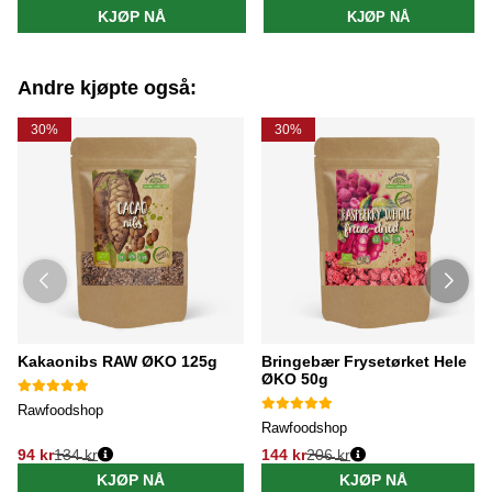
KJØP NÅ
KJØP NÅ
Andre kjøpte også:
30%
30%
Kakaonibs RAW ØKO 125g
Bringebær Frysetørket Hele
ØKO 50g
Rawfoodshop
Rawfoodshop
94 kr
134 kr
144 kr
206 kr
KJØP NÅ
KJØP NÅ