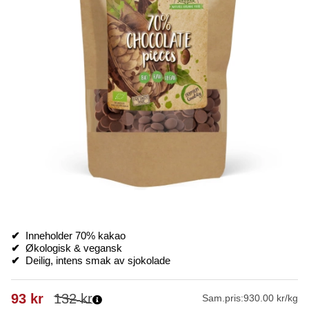
✔
Inneholder 70% kakao
✔
Økologisk & vegansk
✔
Deilig, intens smak av sjokolade
93
kr
132
kr
Sam.pris:
930.00 kr/kg