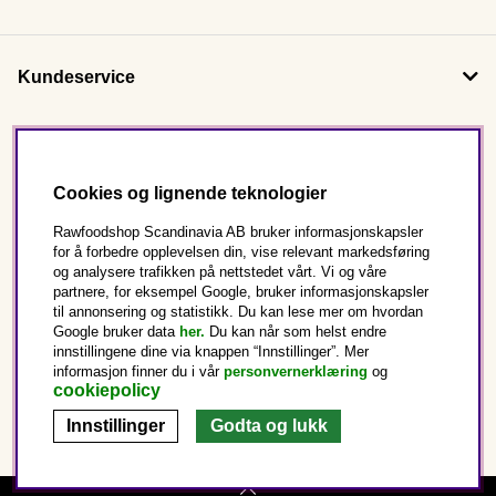
Kundeservice
Om oss
Cookies og lignende teknologier
Følg oss
Rawfoodshop Scandinavia AB bruker informasjonskapsler
for å forbedre opplevelsen din, vise relevant markedsføring
og analysere trafikken på nettstedet vårt. Vi og våre
Dette er Rawfoodshop
partnere, for eksempel Google, bruker informasjonskapsler
til annonsering og statistikk. Du kan lese mer om hvordan
Norge
Google bruker data
her.
Du kan når som helst endre
innstillingene dine via knappen “Innstillinger”. Mer
informasjon finner du i vår
personvernerklæring
og
cookiepolicy
Innstillinger
Godta og lukk
Copyright © 2025 Rawfoodshop Scandinavia AB