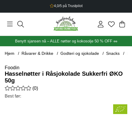
2,5% bonus på alt du handler
Han
Anta
.
Benytt sjansen nå – ALLE nøtter og kokosolje 50 % OFF 🥜
Hjem
Råvarer & Drikke
Godteri og sjokolade
Snacks
Ha
Foodin
Hasselnøtter i Råsjokolade Sukkerfri ØKO
50g
Gjennomsnittlig rangering 0 av 5 Antall vurderinger 0
(
0
)
Best før:
Produktbilder Hasselnøtter i Råsjokolade Sukkerfri ØKO 50g