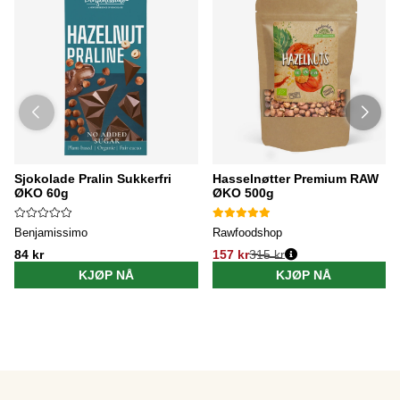
Sjokolade Pralin Sukkerfri
Hasselnøtter Premium RAW
ØKO 60g
ØKO 500g
Benjamissimo
Rawfoodshop
84 kr
157 kr
315 kr
KJØP NÅ
KJØP NÅ