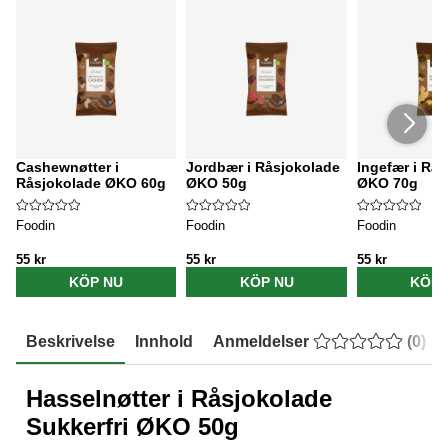
Cashewnøtter i
Jordbær i Råsjokolade
Ingefær i Rå
Råsjokolade ØKO 60g
ØKO 50g
ØKO 70g
Foodin
Foodin
Foodin
55 kr
55 kr
55 kr
KÖP NU
KÖP NU
KÖP 
Beskrivelse
Innhold
Anmeldelser
(
0
)
Hasselnøtter i Råsjokolade
Sukkerfri ØKO 50g