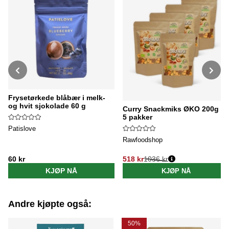
Frysetørkede blåbær i melk-
og hvit sjokolade 60 g
Curry Snackmiks ØKO 200g x
5 pakker
Patislove
Rawfoodshop
60 kr
518 kr
1036 kr
Vanlig pris:
KJØP NÅ
KJØP NÅ
Andre kjøpte også:
50%