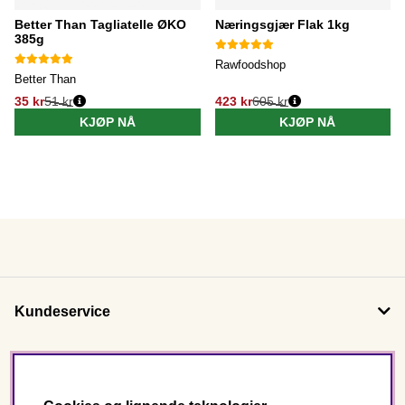
Better Than Tagliatelle ØKO
Næringsgjær Flak 1kg
385g
Rawfoodshop
Better Than
35 kr
51 kr
423 kr
605 kr
KJØP NÅ
KJØP NÅ
Kundeservice
Om oss