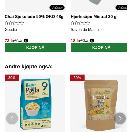
Utgående
Utgående
Chai Sjokolade 50% ØKO 48g
Hjertesåpe Mistral 30 g
Goodio
Savon de Marseille
73 kr
91 kr
18 kr
22 kr
Vanlig pris:
Vanlig pris:
KJØP NÅ
KJØP NÅ
Andre kjøpte også:
30%
30%