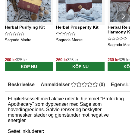
Herbal Purifying Kit
Herbal Prosperity Kit
Herbal Relax
Harmony Kit
Sagrada Madre
Sagrada Madre
Sagrada Madre
260 kr
325 kr
260 kr
325 kr
260 kr
325 kr
KÖP NU
KÖP NU
KÖP 
Beskrivelse
Anmeldelser
(
0
)
Egenskap
Et røkelsessett med aktive urter til hjemmet "Protecting
Apothecary" som dyptrenser med Sage som
hovedingrediens. Salvie renser og beskytter
mennesker, steder og gjenstander mot negative
energier.
Settet inkluderer: